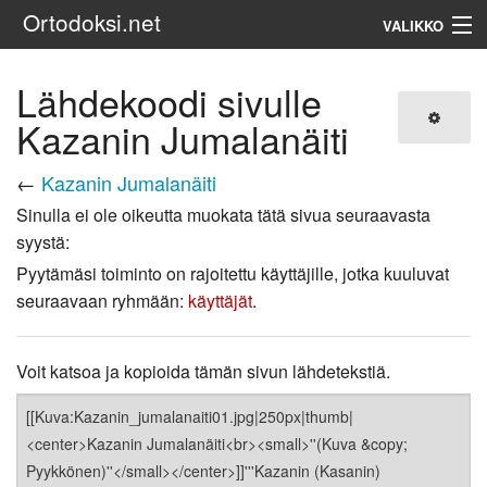
Ortodoksi.net
VALIKKO
Ortodoksinen kirkko
Lähdekoodi sivulle
Kazanin Jumalanäiti
Haku
←
Kazanin Jumalanäiti
Sinulla ei ole oikeutta muokata tätä sivua seuraavasta
syystä:
Pyytämäsi toiminto on rajoitettu käyttäjille, jotka kuuluvat
seuraavaan ryhmään:
käyttäjät
.
Voit katsoa ja kopioida tämän sivun lähdetekstiä.