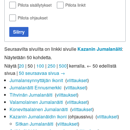
Piilota sisällytykset
Piilota linkit
Piilota ohjaukset
Siirry
Seuraavilta sivuilta on linkki sivulle
Kazanin Jumalanäiti
:
Näytetään 50 kohdetta.
Näytä [
20
|
50
|
100
|
250
|
500
] kerralla.
← 50 edellistä
sivua
|
50 seuraavaa sivua →
Jumalansynnyttäjän ikonit
‎
(
viittaukset
)
Jumalanäiti Ennusmerkki
‎
(
viittaukset
)
Tihvinän Jumalanäiti
‎
(
viittaukset
)
Valamolainen Jumalanäiti
‎
(
viittaukset
)
Konevitsalainen Jumalanäiti
‎
(
viittaukset
)
Kazanin Jumalanäidin ikoni
(ohjaussivu) ‎
(
viittaukset
)
Sitkan Jumalanäiti
‎
(
viittaukset
)