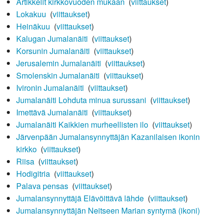
Artikkelit kirkkovuoden mukaan
‎
(
viittaukset
)
Lokakuu
‎
(
viittaukset
)
Heinäkuu
‎
(
viittaukset
)
Kalugan Jumalanäiti
‎
(
viittaukset
)
Korsunin Jumalanäiti
‎
(
viittaukset
)
Jerusalemin Jumalanäiti
‎
(
viittaukset
)
Smolenskin Jumalanäiti
‎
(
viittaukset
)
Ivironin Jumalanäiti
‎
(
viittaukset
)
Jumalanäiti Lohduta minua surussani
‎
(
viittaukset
)
Imettävä Jumalanäiti
‎
(
viittaukset
)
Jumalanäiti Kaikkien murheellisten ilo
‎
(
viittaukset
)
Järvenpään Jumalansynnyttäjän Kazanilaisen ikonin
kirkko
‎
(
viittaukset
)
Riisa
‎
(
viittaukset
)
Hodigitria
‎
(
viittaukset
)
Palava pensas
‎
(
viittaukset
)
Jumalansynnyttäjä Elävöittävä lähde
‎
(
viittaukset
)
Jumalansynnyttäjän Neitseen Marian syntymä (ikoni)
‎