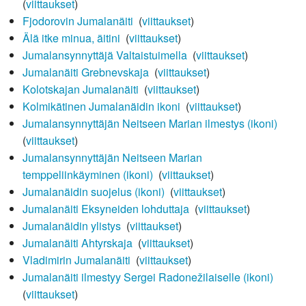
(
viittaukset
)
Fjodorovin Jumalanäiti
‎
(
viittaukset
)
Älä itke minua, äitini
‎
(
viittaukset
)
Jumalansynnyttäjä Valtaistuimella
‎
(
viittaukset
)
Jumalanäiti Grebnevskaja
‎
(
viittaukset
)
Kolotskajan Jumalanäiti
‎
(
viittaukset
)
Kolmikätinen Jumalanäidin ikoni
‎
(
viittaukset
)
Jumalansynnyttäjän Neitseen Marian ilmestys (ikoni)
‎
(
viittaukset
)
Jumalansynnyttäjän Neitseen Marian
temppeliinkäyminen (ikoni)
‎
(
viittaukset
)
Jumalanäidin suojelus (ikoni)
‎
(
viittaukset
)
Jumalanäiti Eksyneiden lohduttaja
‎
(
viittaukset
)
Jumalanäidin ylistys
‎
(
viittaukset
)
Jumalanäiti Ahtyrskaja
‎
(
viittaukset
)
Vladimirin Jumalanäiti
‎
(
viittaukset
)
Jumalanäiti ilmestyy Sergei Radonežilaiselle (ikoni)
‎
(
viittaukset
)