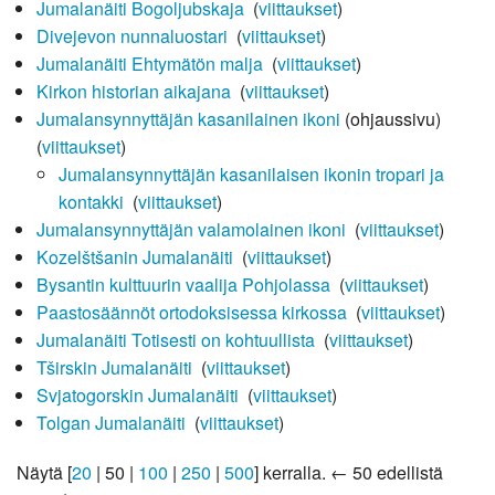
Jumalanäiti Bogoljubskaja
‎
(
viittaukset
)
Divejevon nunnaluostari
‎
(
viittaukset
)
Jumalanäiti Ehtymätön malja
‎
(
viittaukset
)
Kirkon historian aikajana
‎
(
viittaukset
)
Jumalansynnyttäjän kasanilainen ikoni
(ohjaussivu) ‎
(
viittaukset
)
Jumalansynnyttäjän kasanilaisen ikonin tropari ja
kontakki
‎
(
viittaukset
)
Jumalansynnyttäjän valamolainen ikoni
‎
(
viittaukset
)
Kozelštšanin Jumalanäiti
‎
(
viittaukset
)
Bysantin kulttuurin vaalija Pohjolassa
‎
(
viittaukset
)
Paastosäännöt ortodoksisessa kirkossa
‎
(
viittaukset
)
Jumalanäiti Totisesti on kohtuullista
‎
(
viittaukset
)
Tširskin Jumalanäiti
‎
(
viittaukset
)
Svjatogorskin Jumalanäiti
‎
(
viittaukset
)
Tolgan Jumalanäiti
‎
(
viittaukset
)
Näytä [
20
|
50
|
100
|
250
|
500
] kerralla.
← 50 edellistä