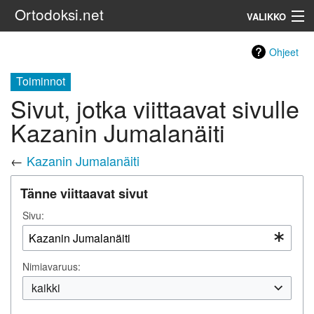
Ortodoksi.net
VALIKKO
Ortodoksinen kirkko
Ohjeet
Toiminnot
Haku
Sivut, jotka viittaavat sivulle
Kazanin Jumalanäiti
←
Kazanin Jumalanäiti
Tänne viittaavat sivut
Sivu:
Nimiavaruus:
kaikki