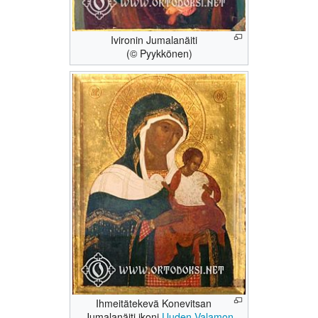
Ivironin Jumalanäiti
(© Pyykkönen)
Ihmeitätekevä Konevitsan
Jumalanäiti ikoni
Uuden Valamon