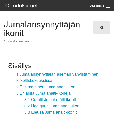
Ortodoksi.net
VALIKKO
Ortodoksinen kirkko
Jumalansynnyttäjän
ikonit
Haku
Ortodoksi.netista
Sisällys
1
Jumalansynnyttäjän aseman vahvistaminen
kirkolliskokouksissa
2
Ensimmäinen Jumalanäiti-ikoni
3
Erilaisia Jumalanäiti-ikoneja
3.1
Orantti Jumalanäiti-ikonit
3.2
Hodigitria Jumalanäiti-ikonit
3.3
Eleusa Jumalanäiti-ikonit