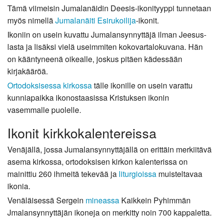
Tämä viimeisin Jumalanäidin Deesis-ikonityyppi tunnetaan
myös nimellä
Jumalanäiti Esirukoilija
-ikonit.
Ikoniin on usein kuvattu Jumalansynnyttäjä ilman Jeesus-
lasta ja lisäksi vielä useimmiten kokovartalokuvana. Hän
on kääntyneenä oikealle, joskus pitäen kädessään
kirjakääröä.
Ortodoksisessa kirkossa
tälle ikonille on usein varattu
kunniapaikka ikonostaasissa Kristuksen ikonin
vasemmalle puolelle.
Ikonit kirkkokalentereissa
Venäjällä, jossa Jumalansynnyttäjällä on erittäin merkiitävä
asema kirkossa, ortodoksisen kirkon kalenterissa on
mainittiu 260 ihmeitä tekevää ja
liturgioissa
muisteltavaa
ikonia.
Venäläisessä Sergein
mineassa
Kaikkein Pyhimmän
Jmalansynnyttäjän ikoneja on merkitty noin 700 kappaletta.