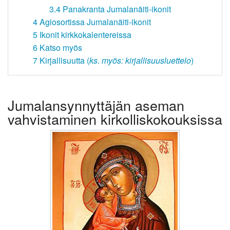
3.4
Panakranta Jumalanäiti-ikonit
4
Agiosortissa Jumalanäiti-ikonit
5
Ikonit kirkkokalentereissa
6
Katso myös
7
Kirjallisuutta (
ks. myös: kirjallisuusluettelo
)
Jumalansynnyttäjän aseman
vahvistaminen kirkolliskokouksissa