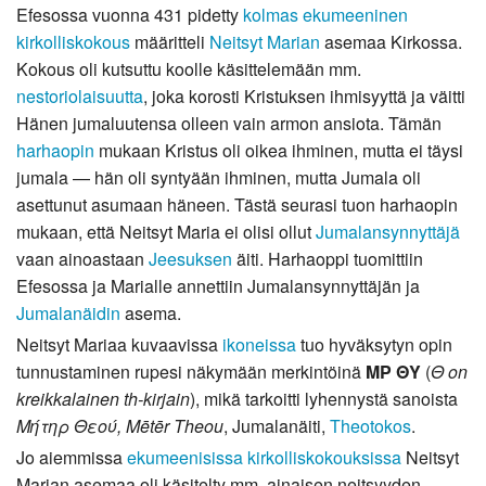
Efesossa vuonna 431 pidetty
kolmas ekumeeninen
kirkolliskokous
määritteli
Neitsyt Marian
asemaa Kirkossa.
Kokous oli kutsuttu koolle käsittelemään mm.
nestoriolaisuutta
, joka korosti Kristuksen ihmisyyttä ja väitti
Hänen jumaluutensa olleen vain armon ansiota. Tämän
harhaopin
mukaan Kristus oli oikea ihminen, mutta ei täysi
jumala — hän oli syntyään ihminen, mutta Jumala oli
asettunut asumaan häneen. Tästä seurasi tuon harhaopin
mukaan, että Neitsyt Maria ei olisi ollut
Jumalansynnyttäjä
vaan ainoastaan
Jeesuksen
äiti. Harhaoppi tuomittiin
Efesossa ja Marialle annettiin Jumalansynnyttäjän ja
Jumalanäidin
asema.
Neitsyt Mariaa kuvaavissa
ikoneissa
tuo hyväksytyn opin
tunnustaminen rupesi näkymään merkintöinä
ΜΡ ΘΥ
(
Θ on
kreikkalainen th-kirjain
), mikä tarkoitti lyhennystä sanoista
Μήτηρ Θεού, Mētēr Theou
, Jumalanäiti,
Theotokos
.
Jo aiemmissa
ekumeenisissa kirkolliskokouksissa
Neitsyt
Marian asemaa oli käsitelty mm. ainaisen neitsyyden