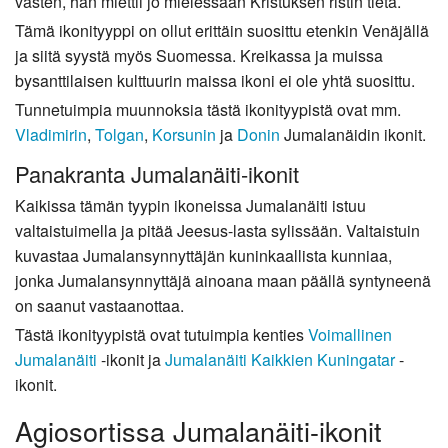
vasten, hän miettii jo mielessään Kristuksen ristin tietä.
Tämä ikonityyppi on ollut erittäin suosittu etenkin Venäjällä
ja siitä syystä myös Suomessa. Kreikassa ja muissa
bysanttilaisen kulttuurin maissa ikoni ei ole yhtä suosittu.
Tunnetuimpia muunnoksia tästä ikonityypistä ovat mm.
Vladimirin
,
Tolgan
,
Korsunin
ja
Donin
Jumalanäidin ikonit.
Panakranta Jumalanäiti-ikonit
Kaikissa tämän tyypin ikoneissa Jumalanäiti istuu
valtaistuimella ja pitää Jeesus-lasta sylissään. Valtaistuin
kuvastaa Jumalansynnyttäjän kuninkaallista kunniaa,
jonka Jumalansynnyttäjä ainoana maan päällä syntyneenä
on saanut vastaanottaa.
Tästä ikonityypistä ovat tutuimpia kenties
Voimallinen
Jumalanäiti
-ikonit ja
Jumalanäiti Kaikkien Kuningatar
-
ikonit.
Agiosortissa Jumalanäiti-ikonit