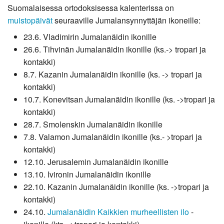
Suomalaisessa ortodoksisessa kalenterissa on
muistopäivät
seuraaville Jumalansynnyttäjän ikoneille:
23.6. Vladimirin Jumalanäidin ikonille
26.6. Tihvinän Jumalanäidin ikonille (ks.-> tropari ja
kontakki)
8.7. Kazanin Jumalanäidin ikonille (ks. -> tropari ja
kontakki)
10.7. Konevitsan Jumalanäidin ikonille (ks. ->tropari ja
kontakki)
28.7. Smolenskin Jumalanäidin ikonille
7.8. Valamon Jumalanäidin ikonille (ks.- >tropari ja
kontakki)
12.10. Jerusalemin Jumalanäidin ikonille
13.10. Ivironin Jumalanäidin ikonille
22.10. Kazanin Jumalanäidin ikonille (ks. ->tropari ja
kontakki)
24.10.
Jumalanäidin Kaikkien murheellisten ilo
-