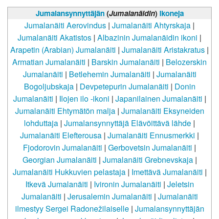
Jumalansynnyttäjän
(
Jumalanäidin
)
ikoneja
Jumalanäiti Aerovindus
|
Jumalanäiti Ahtyrskaja
|
Jumalanäiti Akatistos
|
Albazinin Jumalanäidin ikoni
|
Arapetin (Arabian) Jumalanäiti
|
Jumalanäiti Aristakratus
|
Armatian Jumalanäiti
|
Barskin Jumalanäiti
|
Belozerskin
Jumalanäiti
|
Betlehemin Jumalanäiti
|
Jumalanäiti
Bogoljubskaja
|
Devpetepurin Jumalanäiti
|
Donin
Jumalanäiti
|
Ilojen ilo -ikoni
|
Japanilainen Jumalanäiti
|
Jumalanäiti Ehtymätön malja
|
Jumalanäiti Eksyneiden
lohduttaja
|
Jumalansynnyttäjä Elävöittävä lähde
|
Jumalanäiti Elefterousa
|
Jumalanäiti Ennusmerkki
|
Fjodorovin Jumalanäiti
|
Gerbovetsin Jumalanäiti
|
Georgian Jumalanäiti
|
Jumalanäiti Grebnevskaja
|
Jumalanäiti Hukkuvien pelastaja
|
Imettävä Jumalanäiti
|
Itkevä Jumalanäiti
|
Ivironin Jumalanäiti
|
Jeletsin
Jumalanäiti
|
Jerusalemin Jumalanäiti
|
Jumalanäiti
ilmestyy Sergei Radonežilaiselle
|
Jumalansynnyttäjän