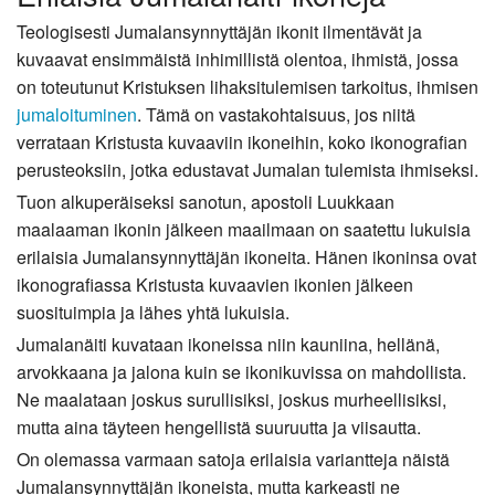
Teologisesti Jumalansynnyttäjän ikonit ilmentävät ja
kuvaavat ensimmäistä inhimillistä olentoa, ihmistä, jossa
on toteutunut Kristuksen lihaksitulemisen tarkoitus, ihmisen
jumaloituminen
. Tämä on vastakohtaisuus, jos niitä
verrataan Kristusta kuvaaviin ikoneihin, koko ikonografian
perusteoksiin, jotka edustavat Jumalan tulemista ihmiseksi.
Tuon alkuperäiseksi sanotun, apostoli Luukkaan
maalaaman ikonin jälkeen maailmaan on saatettu lukuisia
erilaisia Jumalansynnyttäjän ikoneita. Hänen ikoninsa ovat
ikonografiassa Kristusta kuvaavien ikonien jälkeen
suosituimpia ja lähes yhtä lukuisia.
Jumalanäiti kuvataan ikoneissa niin kauniina, hellänä,
arvokkaana ja jalona kuin se ikonikuvissa on mahdollista.
Ne maalataan joskus surullisiksi, joskus murheellisiksi,
mutta aina täyteen hengellistä suuruutta ja viisautta.
On olemassa varmaan satoja erilaisia variantteja näistä
Jumalansynnyttäjän ikoneista, mutta karkeasti ne