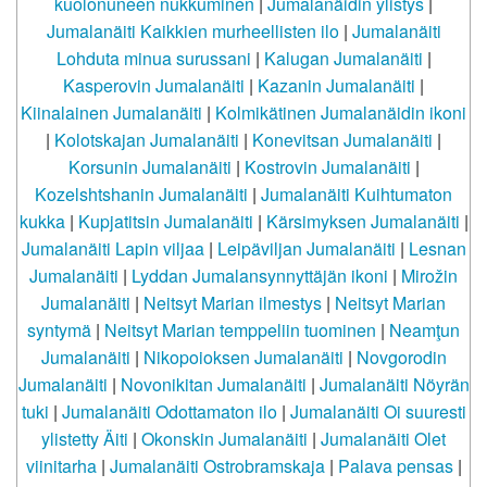
kuolonuneen nukkuminen
|
Jumalanäidin ylistys
|
Jumalanäiti Kaikkien murheellisten ilo
|
Jumalanäiti
Lohduta minua surussani
|
Kalugan Jumalanäiti
|
Kasperovin Jumalanäiti
|
Kazanin Jumalanäiti
|
Kiinalainen Jumalanäiti
|
Kolmikätinen Jumalanäidin ikoni
|
Kolotskajan Jumalanäiti
|
Konevitsan Jumalanäiti
|
Korsunin Jumalanäiti
|
Kostrovin Jumalanäiti
|
Kozelshtshanin Jumalanäiti
|
Jumalanäiti Kuihtumaton
kukka
|
Kupjatitsin Jumalanäiti
|
Kärsimyksen Jumalanäiti
|
Jumalanäiti Lapin viljaa
|
Leipäviljan Jumalanäiti
|
Lesnan
Jumalanäiti
|
Lyddan Jumalansynnyttäjän ikoni
|
Mirožin
Jumalanäiti
|
Neitsyt Marian ilmestys
|
Neitsyt Marian
syntymä
|
Neitsyt Marian temppeliin tuominen
|
Neamţun
Jumalanäiti
|
Nikopoioksen Jumalanäiti
|
Novgorodin
Jumalanäiti
|
Novonikitan Jumalanäiti
|
Jumalanäiti Nöyrän
tuki
|
Jumalanäiti Odottamaton ilo
|
Jumalanäiti Oi suuresti
ylistetty Äiti
|
Okonskin Jumalanäiti
|
Jumalanäiti Olet
viinitarha
|
Jumalanäiti Ostrobramskaja
|
Palava pensas
|