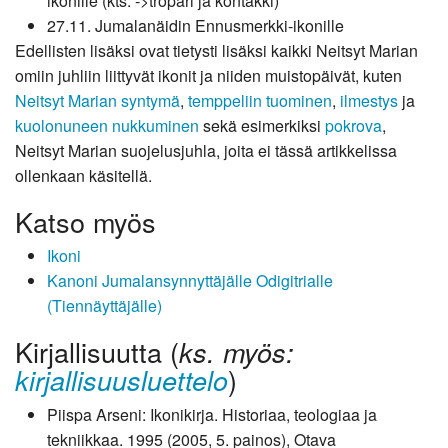
ikonille (kts. ->tropari ja kontakki)
27.11. Jumalanäidin Ennusmerkki-ikonille
Edellisten lisäksi ovat tietysti lisäksi kaikki Neitsyt Marian
omiin juhliin liittyvät ikonit ja niiden muistopäivät, kuten
Neitsyt Marian syntymä
,
temppeliin tuominen
,
ilmestys
ja
kuolonuneen nukkuminen
sekä esimerkiksi
pokrova
,
Neitsyt Marian suojelusjuhla, joita ei tässä artikkelissa
ollenkaan käsitellä.
Katso myös
Ikoni
Kanoni Jumalansynnyttäjälle Odigitrialle
(Tiennäyttäjälle)
Kirjallisuutta (
ks. myös:
)
kirjallisuusluettelo
Piispa Arseni: Ikonikirja. Historiaa, teologiaa ja
tekniikkaa. 1995 (2005, 5. painos), Otava