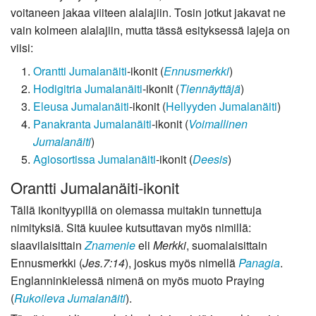
voitaneen jakaa viiteen alalajiin. Tosin jotkut jakavat ne
vain kolmeen alalajiin, mutta tässä esityksessä lajeja on
viisi:
Orantti Jumalanäiti
-ikonit (
Ennusmerkki
)
Hodigitria Jumalanäiti
-ikonit (
Tiennäyttäjä
)
Eleusa Jumalanäiti
-ikonit (
Hellyyden Jumalanäiti
)
Panakranta Jumalanäiti
-ikonit (
Voimallinen
Jumalanäiti
)
Agiosortissa Jumalanäiti
-ikonit (
Deesis
)
Orantti Jumalanäiti-ikonit
Tällä ikonityypillä on olemassa muitakin tunnettuja
nimityksiä. Sitä kuulee kutsuttavan myös nimillä:
slaavilaisittain
Znamenie
eli
Merkki
, suomalaisittain
Ennusmerkki (
Jes.7:14
), joskus myös nimellä
Panagia
.
Englanninkielessä nimenä on myös muoto Praying
(
Rukoileva Jumalanäiti
).