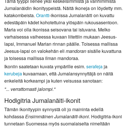
Tämä tyyppi lienee yksi keskeisimmistä ja vanhimmista
Jumalanäidin ikonityypeistä. Näitä ikoneja on löydetty mm.
katakombeista.
Orantti
-ikonissa Jumalanäiti on kuvattu
edestäpäin kädet kohotettuina ylöspäin rukousasentoon.
Maria voi olla ikonissa seisovana tai istuvana. Melko
varhaisessa vaiheessa kuvaan liitettiin mukaan Jeesus-
lapsi, Immanuel Marian rinnan päälle. Toisessa mallissa
Jeesus-lapsi on valokehän eli
mandoran
sisälle kuvattuna
ja toisessa mallissa ilman mandoraa.
Ikoniin saatetaan kuvata ympärille esim.
serafeja
ja
kerubeja
kuvaamaan, että Jumalansynnyttäjä on näitä
enkeleitä korkeampi ja kuten veisussa sanotaan:
"... verrattomasti jalompi."
Hodigitria Jumalanäiti-ikonit
Tämän ikonityypin synnystä oli jo maininta edellä
kohdassa
Ensimmäinen Jumalanäiti-ikoni
. Hodigitria-ikoni
tunnetaan Suomessa myös suomalaiselta nimeltään