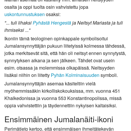
osalta ja oppi tuolta osin vahvistettu jopa
uskontunnustuksen
osaksi:
"... tuli lihaksi
Pyhästä Hengestä
ja Neitsyt Mariasta ja tuli
ihmiseksi ..."
Ikoniin tämä teologinen opinkappale symbolisoitui
Jumalansynnyttäjän pukuun liitetyissä kolmessa tähdessä,
jotka merkitsevät sitä, että hän oli neitsyt ennen synnytystä,
synnytyksen aikana ja sen jälkeen. Tähdet ovat usein
esim. otsassa ja molemmissa olkapäissä. Neitsyyden
lisäksi niihin on liitetty
Pyhän Kolminaisuuden
symboli.
Jumalansynnyttäjän asemaa käsiteltiin vielä
myöhemmissäkin kirkolliskokouksissa, mm. vuonna 451
Khalkedonissa ja vuonna 553 Konstantinopolissa, missä
oppia vahvistettiin ja täydennettiin nykyisen kaltaisiksi.
Ensimmäinen Jumalanäiti-ikoni
Perimätieto kertoo, että ensimmäisen ihmeitätekevän