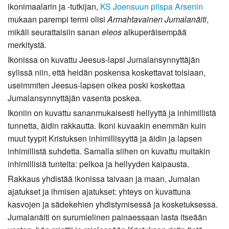
ikonimaalarin ja -tutkijan,
KS Joensuun piispa Arsenin
mukaan parempi termi olisi
Armahtavainen Jumalanäiti
,
mikäli seurattaisiin sanan
eleos
alkuperäisempää
merkitystä.
Ikonissa on kuvattu Jeesus-lapsi Jumalansynnyttäjän
sylissä niin, että heidän poskensa koskettavat toisiaan,
useimmiten Jeesus-lapsen oikea poski koskettaa
Jumalansynnyttäjän vasenta poskea.
Ikoniin on kuvattu sananmukaisesti hellyyttä ja inhimillistä
tunnetta, äidin rakkautta. Ikoni kuvaakin enemmän kuin
muut tyypit Kristuksen inhimillisyyttä ja äidin ja lapsen
inhimillistä suhdetta. Samalla siihen on kuvattu muitakin
inhimillisiä tunteita: pelkoa ja hellyyden kaipausta.
Rakkaus yhdistää ikonissa taivaan ja maan, Jumalan
ajatukset ja ihmisen ajatukset: yhteys on kuvattuna
kasvojen ja sädekehien yhdistymisessä ja kosketuksessa.
Jumalanäiti on surumielinen painaessaan lasta itseään