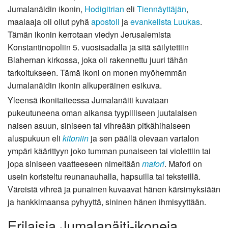
Jumalanäidin ikonin,
Hodigitrian
eli
Tiennäyttäjän
,
maalaaja oli ollut pyhä
apostoli
ja
evankelista Luukas
.
Tämän ikonin kerrotaan viedyn Jerusalemista
Konstantinopoliin 5. vuosisadalla ja sitä säilytettiin
Blahernan kirkossa, joka oli rakennettu juuri tähän
tarkoitukseen. Tämä ikoni on monen myöhemmän
Jumalanäidin ikonin alkuperäinen esikuva.
Yleensä ikonitaiteessa Jumalanäiti kuvataan
pukeutuneena oman aikansa tyypilliseen juutalaisen
naisen asuun, siniseen tai vihreään pitkähihaiseen
aluspukuun eli
kitoniin
ja sen päällä olevaan vartalon
ympäri käärittyyn joko tumman punaiseen tai violettiin tai
jopa siniseen vaatteeseen nimeltään
mafori
. Mafori on
usein koristeltu reunanauhalla, hapsuilla tai teksteillä.
Väreistä vihreä ja punainen kuvaavat hänen kärsimyksiään
ja hankkimaansa pyhyyttä, sininen hänen ihmisyyttään.
Erilaisia Jumalanäiti-ikoneja