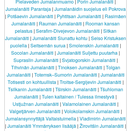
Pielaveden Jumalanmuamo
|
Porin Jumalanäiti
|
Jumalanäiti Parantaja
|
Jumalanäidin suojelus eli Pokrova
|
Potšaevin Jumalanäiti
|
Pyhtitsan Jumalanäiti
|
Rasimäen
Jumalanäiti
|
Rauman Jumalanäiti
|
Rooman kansan
pelastus
|
Serafim-Divejevon Jumalanäiti
|
Sitkan
Jumalanäiti
|
Jumalanäiti Siunattu kohtu
|
Seiso Kristuksen
puolella
|
Seitsemän surua
|
Smolenskin Jumalanäiti
|
Socolan Jumalanäiti
|
Jumalanäiti Suljettu puutarha
|
Supraslin Jumalanäiti
|
Svjatogorskin Jumalanäiti
|
Tihvinän Jumalanäiti
|
Tinoksen Jumalanäiti
|
Tolgan
Jumalanäiti
|
Totemsk–Sumorin Jumalanäiti
|
Jumalanäiti
Totisesti on kohtuullista
|
Troitse-Sergijevin Jumalanäiti
|
Tsilkanin Jumalanäiti
|
Tširskin Jumalanäiti
|
Tšuhloman
Jumalanäiti
|
Tulen kaltainen / Tulessa ilmestyvä
|
Ustjužnan Jumalanäiti
|
Valamolainen Jumalanäiti
|
Valgetjärven Jumalanäiti
|
Volokolamskin Jumalanäiti
|
Jumalansynnyttäjä Valtaistuimella
|
Vladimirin Jumalanäiti
|
Jumalanäiti Ymmärryksen lisääjä
|
Žirovitšin Jumalanäiti
|