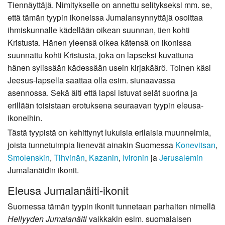
Tiennäyttäjä. Nimitykselle on annettu selitykseksi mm. se,
että tämän tyypin ikoneissa Jumalansynnyttäjä osoittaa
ihmiskunnalle kädellään oikean suunnan, tien kohti
Kristusta. Hänen yleensä oikea kätensä on ikonissa
suunnattu kohti Kristusta, joka on lapseksi kuvattuna
hänen sylissään kädessään usein kirjakäärö. Toinen käsi
Jeesus-lapsella saattaa olla esim. siunaavassa
asennossa. Sekä äiti että lapsi istuvat selät suorina ja
erillään toisistaan erotuksena seuraavan tyypin eleusa-
ikoneihin.
Tästä tyypistä on kehittynyt lukuisia erilaisia muunnelmia,
joista tunnetuimpia lienevät ainakin Suomessa
Konevitsan
,
Smolenskin
,
Tihvinän
,
Kazanin
,
Ivironin
ja
Jerusalemin
Jumalanäidin ikonit.
Eleusa Jumalanäiti-ikonit
Suomessa tämän tyypin ikonit tunnetaan parhaiten nimellä
Hellyyden Jumalanäiti
vaikkakin esim. suomalaisen