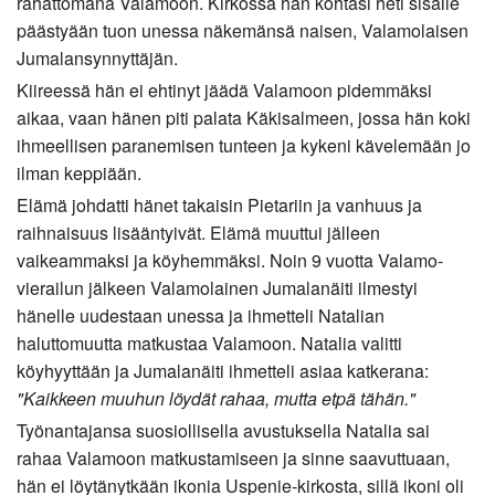
rahattomana Valamoon. Kirkossa hän kohtasi heti sisälle
päästyään tuon unessa näkemänsä naisen, Valamolaisen
Jumalansynnyttäjän.
Kiireessä hän ei ehtinyt jäädä Valamoon pidemmäksi
aikaa, vaan hänen piti palata Käkisalmeen, jossa hän koki
ihmeellisen paranemisen tunteen ja kykeni kävelemään jo
ilman keppiään.
Elämä johdatti hänet takaisin Pietariin ja vanhuus ja
raihnaisuus lisääntyivät. Elämä muuttui jälleen
vaikeammaksi ja köyhemmäksi. Noin 9 vuotta Valamo-
vierailun jälkeen Valamolainen Jumalanäiti ilmestyi
hänelle uudestaan unessa ja ihmetteli Natalian
haluttomuutta matkustaa Valamoon. Natalia valitti
köyhyyttään ja Jumalanäiti ihmetteli asiaa katkerana:
"Kaikkeen muuhun löydät rahaa, mutta etpä tähän."
Työnantajansa suosiollisella avustuksella Natalia sai
rahaa Valamoon matkustamiseen ja sinne saavuttuaan,
hän ei löytänytkään ikonia Uspenie-kirkosta, sillä ikoni oli