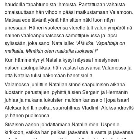
haudoilla tapahtuneista ihmeistä. Pantattuaan vähäistä
omaisuuttaan hän vihdoin pääsi matkustamaan Valamoon.
Matkaa edeltävänä yönä hän sitten näki tuon näyn
unessaan. Hänen vuoteensa vierelle tuli valon ympäröimä
nainen vaaleanpunaisessa samettipuvussa ja lapsi
sylissään, joka sanoi Natalialle:
"Älä itke. Vapahtaja on
matkalla. Minäkin olen matkalla luoksesi !"
Kun hämmentynyt Natalia kysyi näyssä ilmestyneen
naisen asuinpaikkaa, hän vastasi asuvansa Valamossa ja
että Natalia tulisi näkemään hänet siellä.
Valamossa juhlittiin Natalian sinne saapumisen aikana
luostarin perustajien, pyhittäjäisien Sergein ja Hermanin
juhlaa ja mukana lukuisten muiden kanssa oli jopa tsaari
Aleksanteri II:n poika, suurruhtinas Vladimir Aleksandrovitš
ja hänen puolisonsa.
Sisäisen äänen johdattamana Natalia meni Uspenie-
kirkkoon, vaikka hän pelkäsi jäävänsä laivasta ja jäävänsä