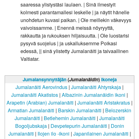
saaressa ylistystäsi laulaen. | Sinä ilmestyit
kolmesti parantamallesi leskelle | ja näytit hänelle
unohdetun kuvasi paikan. | Ole meillekin väkevyys
vaivoissamme. | Enennä meissä nöyryyttä,
rakkautta ja rukouksen hiljaisuutta. | Ole luostarisi
pysyvä suojelus | ja uskalluksemme Poikasi
edessä, || sinä ylistetty Jumalanäiti ja taivaallinen
Valtiatar.
Jumalansynnyttäjän
(
Jumalanäidin
)
ikoneja
Jumalanäiti Aerovindus
|
Jumalanäiti Ahtyrskaja
|
Jumalanäiti Akatistos
|
Albazinin Jumalanäidin ikoni
|
Arapetin (Arabian) Jumalanäiti
|
Jumalanäiti Aristakratus
|
Armatian Jumalanäiti
|
Barskin Jumalanäiti
|
Belozerskin
Jumalanäiti
|
Betlehemin Jumalanäiti
|
Jumalanäiti
Bogoljubskaja
|
Devpetepurin Jumalanäiti
|
Donin
Jumalanäiti
|
Ilojen ilo -ikoni
|
Japanilainen Jumalanäiti
|