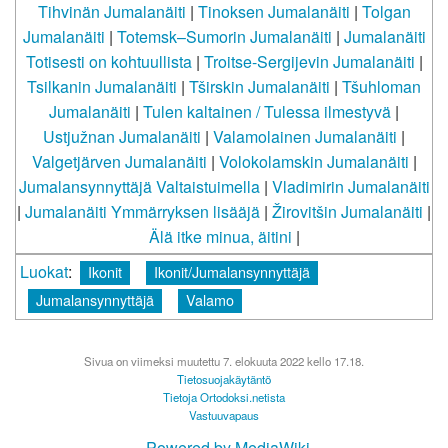
Tihvinän Jumalanäiti
|
Tinoksen Jumalanäiti
|
Tolgan
Jumalanäiti
|
Totemsk–Sumorin Jumalanäiti
|
Jumalanäiti
Totisesti on kohtuullista
|
Troitse-Sergijevin Jumalanäiti
|
Tsilkanin Jumalanäiti
|
Tširskin Jumalanäiti
|
Tšuhloman
Jumalanäiti
|
Tulen kaltainen / Tulessa ilmestyvä
|
Ustjužnan Jumalanäiti
|
Valamolainen Jumalanäiti
|
Valgetjärven Jumalanäiti
|
Volokolamskin Jumalanäiti
|
Jumalansynnyttäjä Valtaistuimella
|
Vladimirin Jumalanäiti
|
Jumalanäiti Ymmärryksen lisääjä
|
Žirovitšin Jumalanäiti
|
Älä itke minua, äitini
|
Luokat
:
Ikonit
Ikonit/Jumalansynnyttäjä
Jumalansynnyttäjä
Valamo
Sivua on viimeksi muutettu 7. elokuuta 2022 kello 17.18.
Tietosuojakäytäntö
Tietoja Ortodoksi.netista
Vastuuvapaus
Powered by MediaWiki