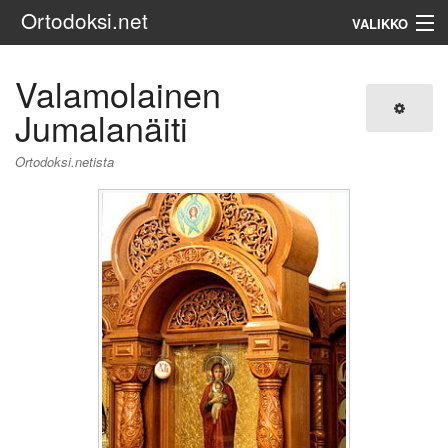
Ortodoksi.net
VALIKKO
Ortodoksinen kirkko
Valamolainen
Jumalanäiti
Haku
Ortodoksi.netista