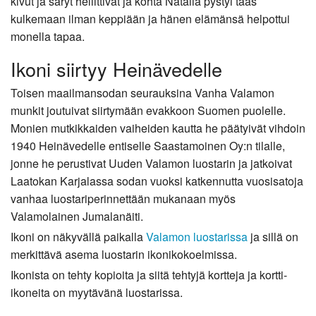
kivut ja säryt hellittivät ja kohta Natalia pystyi taas
kulkemaan ilman keppiään ja hänen elämänsä helpottui
monella tapaa.
Ikoni siirtyy Heinävedelle
Toisen maailmansodan seurauksina Vanha Valamon
munkit joutuivat siirtymään evakkoon Suomen puolelle.
Monien mutkikkaiden vaiheiden kautta he päätyivät vihdoin
1940 Heinävedelle entiselle Saastamoinen Oy:n tilalle,
jonne he perustivat Uuden Valamon luostarin ja jatkoivat
Laatokan Karjalassa sodan vuoksi katkennutta vuosisatoja
vanhaa luostariperinnettään mukanaan myös
Valamolainen Jumalanäiti.
Ikoni on näkyvällä paikalla
Valamon luostarissa
ja sillä on
merkittävä asema luostarin ikonikokoelmissa.
Ikonista on tehty kopioita ja siitä tehtyjä kortteja ja kortti-
ikoneita on myytävänä luostarissa.