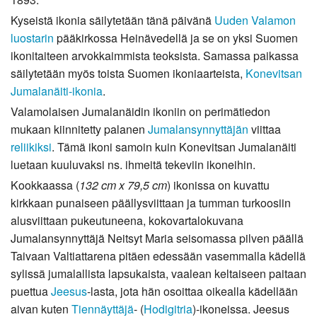
Kyseistä ikonia säilytetään tänä päivänä
Uuden Valamon
luostarin
pääkirkossa Heinävedellä ja se on yksi Suomen
ikonitaiteen arvokkaimmista teoksista. Samassa paikassa
säilytetään myös toista Suomen ikoniaarteista,
Konevitsan
Jumalanäiti-ikonia
.
Valamolaisen Jumalanäidin ikoniin on perimätiedon
mukaan kiinnitetty palanen
Jumalansynnyttäjän
viittaa
reliikiksi
. Tämä ikoni samoin kuin Konevitsan Jumalanäiti
luetaan kuuluvaksi ns. ihmeitä tekeviin ikoneihin.
Kookkaassa (
132 cm x 79,5 cm
) ikonissa on kuvattu
kirkkaan punaiseen päällysviittaan ja tumman turkoosiin
alusviittaan pukeutuneena, kokovartalokuvana
Jumalansynnyttäjä Neitsyt Maria seisomassa pilven päällä
Taivaan Valtiattarena pitäen edessään vasemmalla kädellä
sylissä jumalallista lapsukaista, vaalean keltaiseen paitaan
puettua
Jeesus
-lasta, jota hän osoittaa oikealla kädellään
aivan kuten
Tiennäyttäjä
- (
Hodigitria
)-ikoneissa. Jeesus