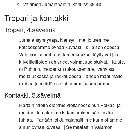
Valamon Jumalanäidin ikoni, ss.39-40
Tropari ja kontakki
Tropari, 4.sävelmä
Jumalansynnyttäjä, Neitsyt, | me iloitsemme
katsoessamme pyhää kuvaasi, | sillä sen edessä
Valamon saarella hartaat rukoukset täyttyivät | ja
kilvoittelijoiden ehtyneet voimat uudistuivat. | Kuule,
oi Puhtain, meidänkin rukouksemme, |vahvista
meitä uskossa ja rakkaudessa || anoen maailmalle
rauhaa ja meidän sieluillemme suurta armoa.
Kontakki, 3.sävelmä
Hartain mielin olemme viettäneet sinun Poikasi ja
meidän Jumalamme kirkastumisen säteilevää
juhlaa. | Tänään, oi Jumalanäiti, me kunnioitamme
sinun pyhää kuvaasi. | Se maalattiin Valamon