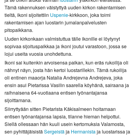
Tämä rakennuksen väistyttyä uuden kirkon rakentamisen
tieltä, ikoni sijoitettiin
Uspenie
-kirkkoon, joka toimi
rakentamisen ajan luostarin jumalanpalvelusten
pitopaikkana.
Uuden kirkonkaan valmistuttua tälle ikonille ei löytynyt
sopivaa sijoituspaikkaa ja ikoni joutui varastoon, jossa se
lojui useita vuosia unohdettuna.
Ikoni sai kuitenkin arvoisensa paikan, kun eräs rukoilija oli
nähnyt näyn, josta hän kertoi luostarillekin. Tämä rukoilija
oli entinen maaorja Natalia Andrejevna Andrejeva, joka
ensin asui Pietarissa Vasilin saarella köyhänä, sairaana ja
raihnaisena 64-vuotiaana entisen työnantajansa
sijoittamana.
Siirryttyään sitten Pietarista Käkisalmeen hoitamaan
entisen työnantajansa lapsia, tilanne hieman helpottui.
Siellä ollessaan hän kuuli usein kertomuksia Valamosta,
sen pyhittäjäisistä
Sergeistä
ja
Hermanista
ja luostarissa ja