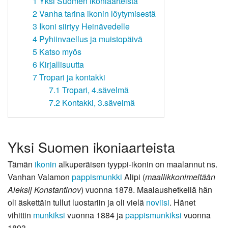
1
Yksi Suomen ikoniaarteista
2
Vanha tarina ikonin löytymisestä
3
Ikoni siirtyy Heinävedelle
4
Pyhiinvaellus ja muistopäivä
5
Katso myös
6
Kirjallisuutta
7
Tropari ja kontakki
7.1
Tropari, 4.sävelmä
7.2
Kontakki, 3.sävelmä
Yksi Suomen ikoniaarteista
Tämän
ikonin
alkuperäisen tyyppi-ikonin on maalannut ns.
Vanhan Valamon
pappismunkki
Alipi (
maallikkonimeltään
Aleksij Konstantinov
) vuonna 1878. Maalaushetkellä hän
oli äskettäin tullut luostariin ja oli vielä
noviisi
. Hänet
vihittin
munkiksi
vuonna 1884 ja
pappismunkiksi
vuonna
1893.