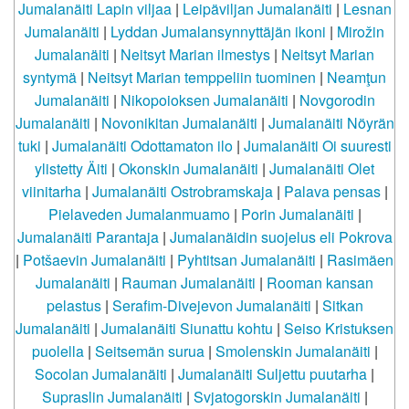
Jumalanäiti Lapin viljaa
|
Leipäviljan Jumalanäiti
|
Lesnan
Jumalanäiti
|
Lyddan Jumalansynnyttäjän ikoni
|
Mirožin
Jumalanäiti
|
Neitsyt Marian ilmestys
|
Neitsyt Marian
syntymä
|
Neitsyt Marian temppeliin tuominen
|
Neamţun
Jumalanäiti
|
Nikopoioksen Jumalanäiti
|
Novgorodin
Jumalanäiti
|
Novonikitan Jumalanäiti
|
Jumalanäiti Nöyrän
tuki
|
Jumalanäiti Odottamaton ilo
|
Jumalanäiti Oi suuresti
ylistetty Äiti
|
Okonskin Jumalanäiti
|
Jumalanäiti Olet
viinitarha
|
Jumalanäiti Ostrobramskaja
|
Palava pensas
|
Pielaveden Jumalanmuamo
|
Porin Jumalanäiti
|
Jumalanäiti Parantaja
|
Jumalanäidin suojelus eli Pokrova
|
Potšaevin Jumalanäiti
|
Pyhtitsan Jumalanäiti
|
Rasimäen
Jumalanäiti
|
Rauman Jumalanäiti
|
Rooman kansan
pelastus
|
Serafim-Divejevon Jumalanäiti
|
Sitkan
Jumalanäiti
|
Jumalanäiti Siunattu kohtu
|
Seiso Kristuksen
puolella
|
Seitsemän surua
|
Smolenskin Jumalanäiti
|
Socolan Jumalanäiti
|
Jumalanäiti Suljettu puutarha
|
Supraslin Jumalanäiti
|
Svjatogorskin Jumalanäiti
|