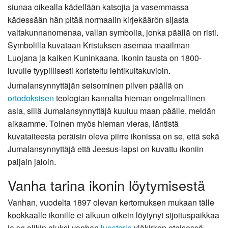
siunaa oikealla kädellään katsojia ja vasemmassa
kädessään hän pitää normaalin kirjekäärön sijasta
valtakunnanomenaa, vallan symbolia, jonka päällä on risti.
Symbolilla kuvataan Kristuksen asemaa maailman
Luojana ja kaiken Kuninkaana. Ikonin tausta on 1800-
luvulle tyypillisesti koristeltu lehtikultakuvioin.
Jumalansynnyttäjän seisominen pilven päällä on
ortodoksisen
teologian kannalta hieman ongelmallinen
asia, sillä Jumalansynnyttäjä kuuluu maan päälle, meidän
aikaamme. Toinen myös hieman vieras, läntistä
kuvataiteesta peräisin oleva piirre ikonissa on se, että sekä
Jumalansynnyttäjä että Jeesus-lapsi on kuvattu ikoniin
paljain jaloin.
Vanha tarina ikonin löytymisestä
Vanhan, vuodelta 1897 olevan kertomuksen mukaan tälle
kookkaalle ikonille ei alkuun oikein löytynyt sijoituspaikkaa
ja se olikin aluksi vanhan
luostarin
yläkirkon eteisessä.