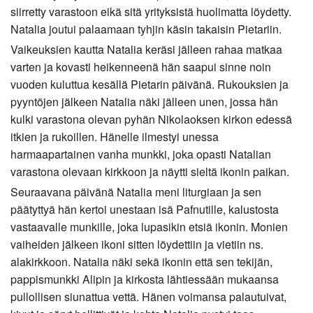
siirretty varastoon eikä sitä yrityksistä huolimatta löydetty.
Natalia joutui palaamaan tyhjin käsin takaisin Pietariin.
Vaikeuksien kautta Natalia keräsi jälleen rahaa matkaa
varten ja kovasti heikenneenä hän saapui sinne noin
vuoden kuluttua kesällä Pietarin päivänä. Rukouksien ja
pyyntöjen jälkeen Natalia näki jälleen unen, jossa hän
kulki varastona olevan pyhän Nikolaoksen kirkon edessä
itkien ja rukoillen. Hänelle ilmestyi unessa
harmaapartainen vanha munkki, joka opasti Natalian
varastona olevaan kirkkoon ja näytti sieltä ikonin paikan.
Seuraavana päivänä Natalia meni liturgiaan ja sen
päätyttyä hän kertoi unestaan isä Pafnutille, kalustosta
vastaavalle munkille, joka lupasikin etsiä ikonin. Monien
vaiheiden jälkeen ikoni sitten löydettiin ja vietiin ns.
alakirkkoon. Natalia näki sekä ikonin että sen tekijän,
pappismunkki Alipin ja kirkosta lähtiessään mukaansa
pullollisen siunattua vettä. Hänen voimansa palautuivat,