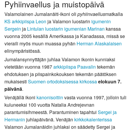
Pyhiinvaellus ja muistopäivä
Valamolainen Jumalanäiti-ikoni oli
pyhiinvaellus
matkalla
KS arkkipiispa Leon
ja Valamon luostarin
igumenin
Sergein
ja
Lintulan luostarin
igumenian
Marinan
kanssa
vuonna 2005 kesällä Amerikassa ja Kanadassa, missä se
vieraili myös muun muassa pyhän
Herman Alaskalaisen
elinympäristössä.
Jumalansynnyttäjän juhlaa Valamon ikonin kunniaksi
vietetään vuonna 1987
arkkipiispa Paavalin
tekemän
ehdotuksen ja piispainkokouksen tekemän päätöksen
mukaisesti
Suomen ortodoksisessa kirkossa
elokuun 7.
päivänä
.
Venäjällä ikoni
kanonisoitiin
vasta vuonna 1997, jolloin tuli
kuluneeksi 100 vuotta Natalia Andrejevnan
parantumisihmeestä. Parantuminen tapahtui
Sergei ja
Hermanin
juhlapäivänä. Venäjän
kirkkokalenterissa
Valamon Jumalanäidin juhlaksi on säädetty Sergei ja