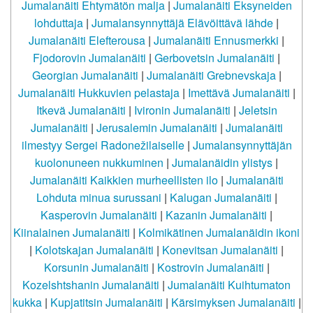
Jumalanäiti Ehtymätön malja
|
Jumalanäiti Eksyneiden
lohduttaja
|
Jumalansynnyttäjä Elävöittävä lähde
|
Jumalanäiti Elefterousa
|
Jumalanäiti Ennusmerkki
|
Fjodorovin Jumalanäiti
|
Gerbovetsin Jumalanäiti
|
Georgian Jumalanäiti
|
Jumalanäiti Grebnevskaja
|
Jumalanäiti Hukkuvien pelastaja
|
Imettävä Jumalanäiti
|
Itkevä Jumalanäiti
|
Ivironin Jumalanäiti
|
Jeletsin
Jumalanäiti
|
Jerusalemin Jumalanäiti
|
Jumalanäiti
ilmestyy Sergei Radonežilaiselle
|
Jumalansynnyttäjän
kuolonuneen nukkuminen
|
Jumalanäidin ylistys
|
Jumalanäiti Kaikkien murheellisten ilo
|
Jumalanäiti
Lohduta minua surussani
|
Kalugan Jumalanäiti
|
Kasperovin Jumalanäiti
|
Kazanin Jumalanäiti
|
Kiinalainen Jumalanäiti
|
Kolmikätinen Jumalanäidin ikoni
|
Kolotskajan Jumalanäiti
|
Konevitsan Jumalanäiti
|
Korsunin Jumalanäiti
|
Kostrovin Jumalanäiti
|
Kozelshtshanin Jumalanäiti
|
Jumalanäiti Kuihtumaton
kukka
|
Kupjatitsin Jumalanäiti
|
Kärsimyksen Jumalanäiti
|