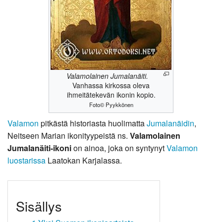
Valamolainen Jumalanäiti.
Vanhassa kirkossa oleva
ihmeitätekevän ikonin kopio.
Foto© Pyykkönen
Valamon
pitkästä historiasta huolimatta
Jumalanäidin
,
Neitseen Marian ikonityypeistä ns.
Valamolainen
Jumalanäiti-ikoni
on ainoa, joka on syntynyt
Valamon
luostarissa
Laatokan Karjalassa.
Sisällys