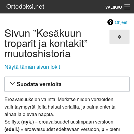
Ortodoksi.net
VALIKKO
Ortodoksinen kirkko
Ohjeet
Sivun ”Kesäkuun
Haku
troparit ja kontakit”
muutoshistoria
Näytä tämän sivun lokit
Suodata versioita
Eroavaisuuksien valinta: Merkitse niiden versioiden
valintaympyrät, joita haluat vertailla, ja paina enter tai
alhaalla olevaa nappia.
Selitys:
(nyk.)
= eroavaisuudet uusimpaan versioon,
(edell.)
= eroavaisuudet edeltävään versioon,
p
= pieni