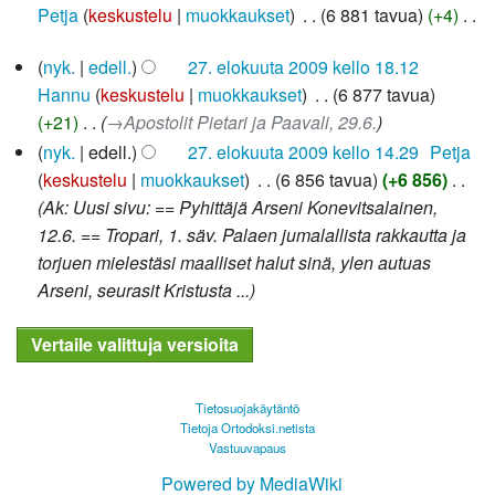
helmikuuta
Petja
keskustelu
muokkaukset
‎
6 881 tavua
+4
‎
m
2010
E
u
27.
nyk.
edell.
27. elokuuta 2009 kello 18.12
i
o
elokuuta
Hannu
keskustelu
muokkaukset
‎
6 877 tavua
m
2009
k
+21
‎
→‎Apostolit Pietari ja Paavali, 29.6.
u
k
o
nyk.
edell.
27. elokuuta 2009 kello 14.29
‎
Petja
a
k
keskustelu
muokkaukset
‎
6 856 tavua
+6 856
‎
u
k
Ak: Uusi sivu: == Pyhittäjä Arseni Konevitsalainen,
s
a
12.6. == Tropari, 1. säv. Palaen jumalallista rakkautta ja
y
u
torjuen mielestäsi maalliset halut sinä, ylen autuas
h
s
Arseni, seurasit Kristusta ...
t
y
e
h
e
t
n
e
v
Tietosuojakäytäntö
e
e
Tietoja Ortodoksi.netista
Vastuuvapaus
n
t
v
Powered by MediaWiki
o