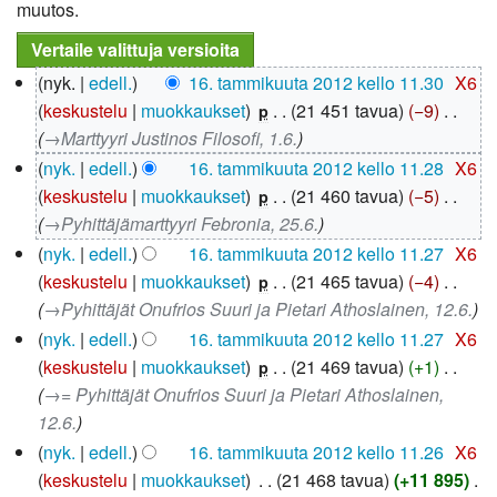
muutos.
16.
nyk.
edell.
16. tammikuuta 2012 kello 11.30
‎
X6
tammikuuta
keskustelu
muokkaukset
‎
21 451 tavua
−9
‎
p
2012
→‎Marttyyri Justinos Filosofi, 1.6.
nyk.
edell.
16. tammikuuta 2012 kello 11.28
‎
X6
keskustelu
muokkaukset
‎
21 460 tavua
−5
‎
p
→‎Pyhittäjämarttyyri Febronia, 25.6.
nyk.
edell.
16. tammikuuta 2012 kello 11.27
‎
X6
keskustelu
muokkaukset
‎
21 465 tavua
−4
‎
p
→‎Pyhittäjät Onufrios Suuri ja Pietari Athoslainen, 12.6.
nyk.
edell.
16. tammikuuta 2012 kello 11.27
‎
X6
keskustelu
muokkaukset
‎
21 469 tavua
+1
‎
p
→‎= Pyhittäjät Onufrios Suuri ja Pietari Athoslainen,
12.6.
nyk.
edell.
16. tammikuuta 2012 kello 11.26
‎
X6
keskustelu
muokkaukset
‎
21 468 tavua
+11 895
‎