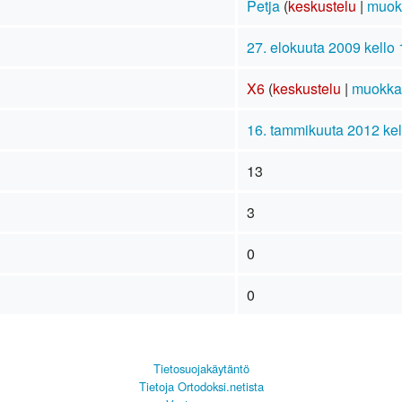
Petja
(
keskustelu
|
muok
27. elokuuta 2009 kello 
X6
(
keskustelu
|
muokka
16. tammikuuta 2012 kel
13
3
0
0
Tietosuojakäytäntö
Tietoja Ortodoksi.netista