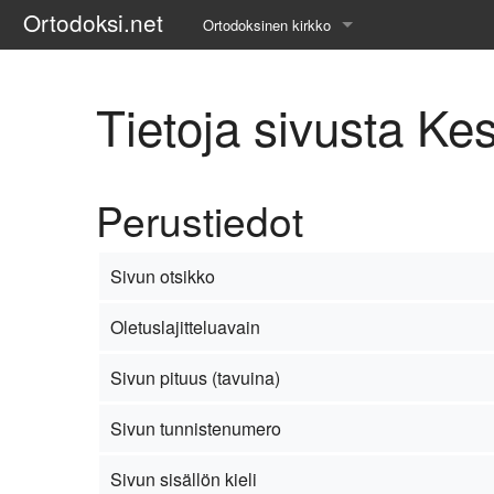
Ortodoksi.net
Ortodoksinen kirkko
Tietopankki
Tietoja sivusta Kes
Liturgiset tekstit
Opetuspuheet
Perustiedot
Kirkkohistoria
Etiikka
Sivun otsikko
Uskonoppi
Oletuslajitteluavain
Kirkkotaide
Sivun pituus (tavuina)
Pyhät ihmiset
Sivun tunnistenumero
Suomen kirkko
Sivun sisällön kieli