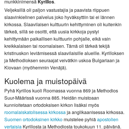
munkkinimensä
Kyrillos
.
Veljeksillä oli paljon vastustajia ja paavista riippuen
slaavinkielinen palvelus joko hyväksyttiin tai ei lännen
kirkossa. Slaavilaisen kulttuurin kehittyminen oli kuitenkin
tärkeä, sillä se osoitti, että uusia kirkkoja pystyi
kehittymään paikallisen kulttuurin pohjalle, eikä vain
kreikkalaisen tai roomalaisen. Tämä oli tärkeä tekijä
kristinuskon leviämisessä slaavilaisille alueille. Kyrilloksen
ja Methodioksen seuraajat veivätkin uskoa Bulgariaan ja
Kiovaan (myöhemmin Venäjä).
Kuolema ja muistopäivä
Pyhä Kyrillos kuoli Roomassa vuonna 869 ja Methodios
Suur-Määrissä vuonna 885. Heidän muistoaan
kunnioitetaan ortodoksisen kirkon lisäksi myös
roomalaiskatolisessa kirkossa
ja anglikaanisessa kirkossa.
Suomen ortodoksinen kirkko
muistelee pyhiä
apostolien
vertaisia
Kyrillosta ja Methodiosta toukokuun 11. päivänä.