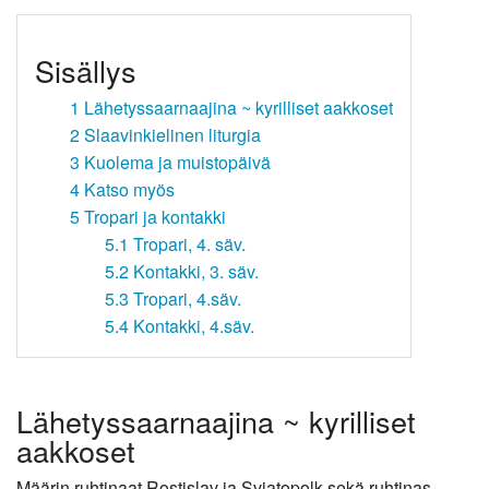
Sisällys
1
Lähetyssaarnaajina ~ kyrilliset aakkoset
2
Slaavinkielinen liturgia
3
Kuolema ja muistopäivä
4
Katso myös
5
Tropari ja kontakki
5.1
Tropari, 4. säv.
5.2
Kontakki, 3. säv.
5.3
Tropari, 4.säv.
5.4
Kontakki, 4.säv.
Lähetyssaarnaajina ~ kyrilliset
aakkoset
Määrin ruhtinaat Rostislav ja Svjatopolk sekä ruhtinas