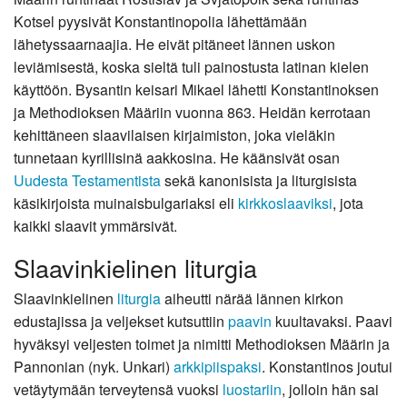
Kotsel pyysivät Konstantinopolia lähettämään
lähetyssaarnaajia. He eivät pitäneet lännen uskon
leviämisestä, koska sieltä tuli painostusta latinan kielen
käyttöön. Bysantin keisari Mikael lähetti Konstantinoksen
ja Methodioksen Määriin vuonna 863. Heidän kerrotaan
kehittäneen slaavilaisen kirjaimiston, joka vieläkin
tunnetaan kyrillisinä aakkosina. He käänsivät osan
Uudesta Testamentista
sekä kanonisista ja liturgisista
käsikirjoista muinaisbulgariaksi eli
kirkkoslaaviksi
, jota
kaikki slaavit ymmärsivät.
Slaavinkielinen liturgia
Slaavinkielinen
liturgia
aiheutti närää lännen kirkon
edustajissa ja veljekset kutsuttiin
paavin
kuultavaksi. Paavi
hyväksyi veljesten toimet ja nimitti Methodioksen Määrin ja
Pannonian (nyk. Unkari)
arkkipiispaksi
. Konstantinos joutui
vetäytymään terveytensä vuoksi
luostariin
, jolloin hän sai