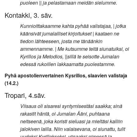
puoleen || ja pelastamaan meidän sielumme.
Kontakki, 3. säv.
Kunnioittakaamme kahta pyhää valistajaa, | jotka
käänsivät jumalalliset kirjoitukset | kaataen ne
tiedon lähteeseen, josta me tänäänkin
ammennamme. | Me kutsumme teitä siunatuiksi, oi
Kyrillos ja Metodios, ||sillä te seisotte Jumalan
edessä rukoillen lakkaamatta puolestamme.
Pyhä apostolienvertainen Kysrillos, slaavien valistaja
(14.2.)
Tropari, 4.säv.
Viisaus oli sisaresi syntymisestäsi saakka; sinä
rakastit häntä, oi Jumalan Ääni, puhtaana
neitseenä, joka koristi sieluasi ja mieltäsi kalliin
jalokiven lailla. Niin valaisevana, oi siunattu, tulit
uudeksi Kyrillokseksi, viisaaksi nimessä ja