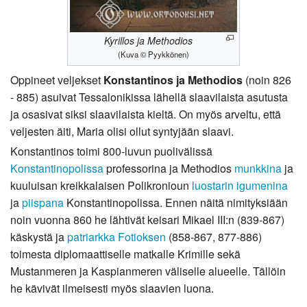
Kyrillos ja Methodios
(Kuva © Pyykkönen)
Oppineet veljekset
Konstantinos ja Methodios
(noin 826
- 885) asuivat Tessalonikissa lähellä slaavilaista asutusta
ja osasivat siksi slaavilaista kieltä. On myös arveltu, että
veljesten äiti, Maria olisi ollut syntyjään slaavi.
Konstantinos toimi 800-luvun puolivälissä
Konstantinopolissa
professorina ja Methodios
munkkina
ja
kuuluisan kreikkalaisen Polikronioun
luostarin
igumenina
ja
piispana
Konstantinopolissa. Ennen näitä nimityksiään
noin vuonna 860 he lähtivät keisari Mikael III:n (839-867)
käskystä ja
patriarkka
Fotioksen
(858-867, 877-886)
toimesta diplomaattiselle matkalle Krimille sekä
Mustanmeren ja Kaspianmeren väliselle alueelle. Tällöin
he kävivät ilmeisesti myös slaavien luona.