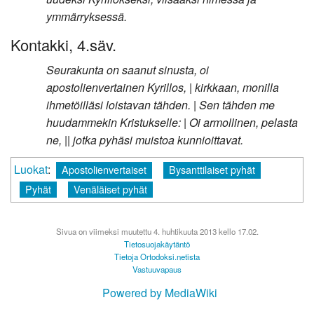
ymmärryksessä.
Kontakki, 4.säv.
Seurakunta on saanut sinusta, oi
apostolienvertainen Kyrillos, | kirkkaan, monilla
ihmetöilläsi loistavan tähden. | Sen tähden me
huudammekin Kristukselle: | Oi armollinen, pelasta
ne, || jotka pyhäsi muistoa kunnioittavat.
Luokat
:
Apostolienvertaiset
Bysanttilaiset pyhät
Pyhät
Venäläiset pyhät
Sivua on viimeksi muutettu 4. huhtikuuta 2013 kello 17.02.
Tietosuojakäytäntö
Tietoja Ortodoksi.netista
Vastuuvapaus
Powered by MediaWiki