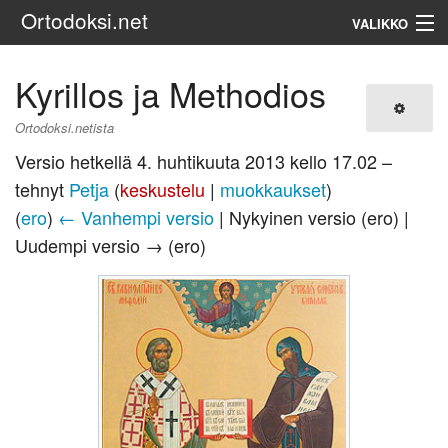
Ortodoksi.net
VALIKKO
Ortodoksinen kirkko
Kyrillos ja Methodios
Haku
Ortodoksi.netista
Versio hetkellä 4. huhtikuuta 2013 kello 17.02 –
tehnyt
Petja
(
keskustelu
|
muokkaukset
)
(
ero
)
← Vanhempi versio
| Nykyinen versio (ero) |
Uudempi versio → (ero)