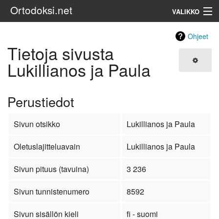
Ortodoksi.net
VALIKKO
Ortodoksinen kirkko
Ohjeet
Tietoja sivusta
Haku
Lukillianos ja Paula
Perustiedot
Sivun otsikko
Lukillianos ja Paula
Oletuslajitteluavain
Lukillianos ja Paula
Sivun pituus (tavuina)
3 236
Sivun tunnistenumero
8592
Sivun sisällön kieli
fi - suomi