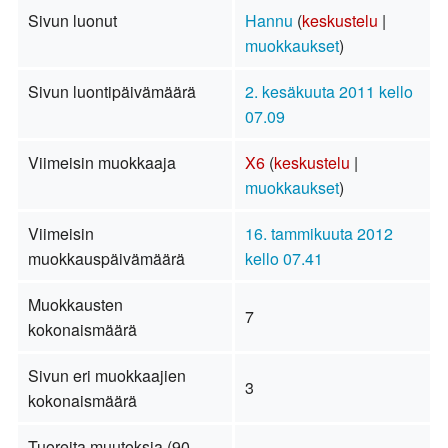
Sivun luonut
Hannu
(
keskustelu
|
muokkaukset
)
Sivun luontipäivämäärä
2. kesäkuuta 2011 kello
07.09
Viimeisin muokkaaja
X6
(
keskustelu
|
muokkaukset
)
Viimeisin
16. tammikuuta 2012
muokkauspäivämäärä
kello 07.41
Muokkausten
7
kokonaismäärä
Sivun eri muokkaajien
3
kokonaismäärä
Tuoreita muutoksia (90