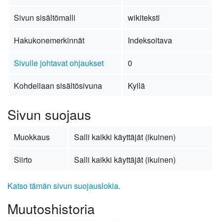
Sivun sisältömalli
wikiteksti
Hakukonemerkinnät
Indeksoitava
Sivulle johtavat ohjaukset
0
Kohdellaan sisältösivuna
Kyllä
Sivun suojaus
Muokkaus
Salli kaikki käyttäjät (ikuinen)
Siirto
Salli kaikki käyttäjät (ikuinen)
Katso tämän sivun suojauslokia.
Muutoshistoria