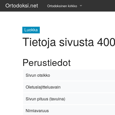
Ortodoksi.net
Ortodoksinen kirkko
Tietopankki
Liturgiset tekstit
Luokka
Tietoja sivusta 40
Opetuspuheet
Kirkkohistoria
Perustiedot
Etiikka
Sivun otsikko
Uskonoppi
Oletuslajitteluavain
Kirkkotaide
Pyhät ihmiset
Sivun pituus (tavuina)
Suomen kirkko
Nimiavaruus