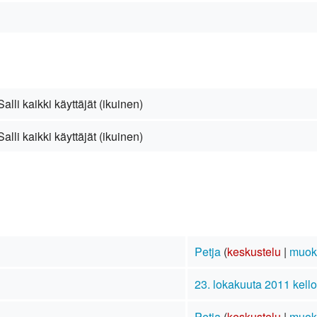
Salli kaikki käyttäjät (ikuinen)
Salli kaikki käyttäjät (ikuinen)
Petja
(
keskustelu
|
muok
23. lokakuuta 2011 kell
Petja
(
keskustelu
|
muok