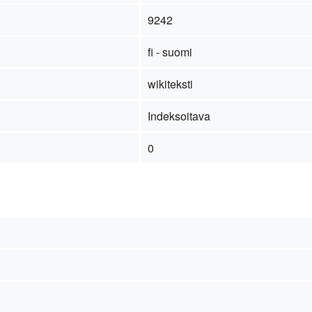
9242
fi - suomi
wikiteksti
Indeksoitava
0