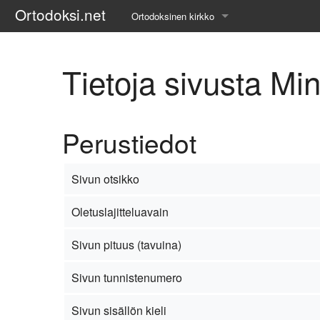
Ortodoksi.net
Ortodoksinen kirkko
Tietopankki
Tietoja sivusta Min
Liturgiset tekstit
Opetuspuheet
Perustiedot
Kirkkohistoria
Etiikka
Sivun otsikko
Uskonoppi
Oletuslajitteluavain
Kirkkotaide
Sivun pituus (tavuina)
Pyhät ihmiset
Sivun tunnistenumero
Suomen kirkko
Sivun sisällön kieli