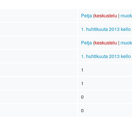
Petja
(
keskustelu
|
muok
1. huhtikuuta 2013 kello
Petja
(
keskustelu
|
muok
1. huhtikuuta 2013 kello
1
1
0
0