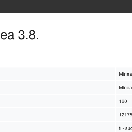
ea 3.8.
Minea 
Minea 
120
1217
fi - s