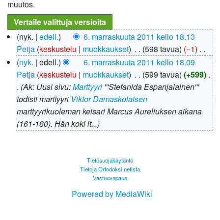
muutos.
6.
nyk.
edell.
6. marraskuuta 2011 kello 18.13
marraskuuta
Petja
keskustelu
muokkaukset
‎
598 tavua
−1
‎
2011
E
nyk.
edell.
6. marraskuuta 2011 kello 18.09
i
Petja
keskustelu
muokkaukset
‎
599 tavua
+599
‎
m
Ak: Uusi sivu:
Marttyyri
'''Stefanida Espanjalainen'''
u
todisti marttyyri
Viktor Damaskolaisen
o
marttyyrikuoleman keisari Marcus Aureliuksen aikana
k
(161-180). Hän koki it...
k
a
u
Tietosuojakäytäntö
Tietoja Ortodoksi.netista
s
Vastuuvapaus
y
Powered by MediaWiki
h
t