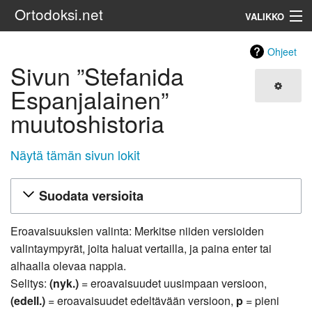
Ortodoksi.net
VALIKKO
Ortodoksinen kirkko
Ohjeet
Sivun ”Stefanida
Haku
Espanjalainen”
muutoshistoria
Näytä tämän sivun lokit
Suodata versioita
Eroavaisuuksien valinta: Merkitse niiden versioiden
valintaympyrät, joita haluat vertailla, ja paina enter tai
alhaalla olevaa nappia.
Selitys:
(nyk.)
= eroavaisuudet uusimpaan versioon,
(edell.)
= eroavaisuudet edeltävään versioon,
p
= pieni