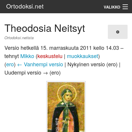
Ortodoksi.net
VALIKKO
Ortodoksinen kirkko
Theodosia Neitsyt
Haku
Ortodoksi.netista
Versio hetkellä 15. marraskuuta 2011 kello 14.03 –
tehnyt
Mikko
(
keskustelu
|
muokkaukset
)
(
ero
)
← Vanhempi versio
| Nykyinen versio (ero) |
Uudempi versio → (ero)