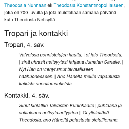
Theodosia Nunnaan
eli
Theodosia Konstantinopolilaiseen
,
joka eli 700-luvulla ja jota muistellaan samana päivänä
kuin Theodosia Neitsyttä.
Tropari ja kontakki
Tropari, 4. säv.
Vaivoissa ponnistelujen kautta, | oi jalo Theodosia,
| sinä uhrasit neitsyytesi lahjana Jumalan Sanalle. |
Nyt Hän on vienyt sinut taivaalliseen
häähuoneeseen.|| Ano Häneltä meille vapautusta
kaikista onnettomuuksista.
Kontakki, 4. säv.
Sinut kihlattiin Taivasten Kuninkaalle | puhtaana ja
voittoisana neitsytmarttyyrina.|| Oi ylistettävä
Theodosia, ano Häneltä pelastusta sieluillemme.