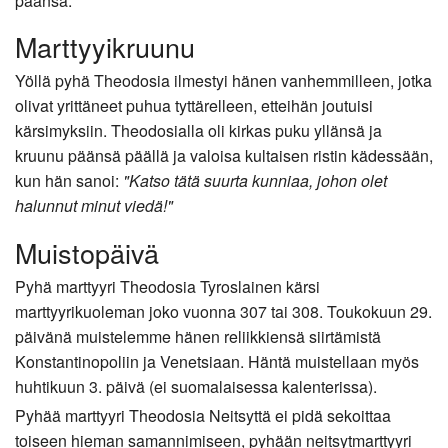
päänsä.
Marttyyikruunu
Yöllä pyhä Theodosia ilmestyi hänen vanhemmilleen, jotka
olivat yrittäneet puhua tyttärelleen, etteihän joutuisi
kärsimyksiin. Theodosialla oli kirkas puku yllänsä ja
kruunu päänsä päällä ja valoisa kultaisen ristin kädessään,
kun hän sanoi:
"Katso tätä suurta kunniaa, johon olet
halunnut minut viedä!"
Muistopäivä
Pyhä marttyyri Theodosia Tyroslainen kärsi
marttyyrikuoleman joko vuonna 307 tai 308. Toukokuun 29.
päivänä muistelemme hänen reliikkiensä siirtämistä
Konstantinopoliin ja Venetsiaan. Häntä muistellaan myös
huhtikuun 3. päivä (ei suomalaisessa kalenterissa).
Pyhää marttyyri Theodosia Neitsyttä ei pidä sekoittaa
toiseen hieman samannimiseen, pyhään neitsytmarttyyri