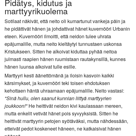
Pidätys, kidutus ja
marttyyrikuolema
Sotilaat näkivät, että neito oli kumartunut vankeja päin ja
he pidättivät hänen ja johdattivat hänet kuvernööri Urbanin
eteen. Kuvernööri ilmoitti, että neidon tulee uhrata
epäjumalille, mutta neito kieltäytyi tunnustaen uskonsa
Kristukseen. Sitten he alkoivat kiduttaa pyhää neitoa
julmasti raapien hänen ruumistaan rautakynsillä, kunnes
hänen luunsa alkoivat tulle esille.
Marttyyri kesti äänettömänä ja iloisin kasvoin kaikki
kärsimykset, ja kuvernööri teki toisen ehdotuksen
kehottaen häntä uhraamaan epäjumalille. Neito vastasi:
"Sinä hullu, olen saanut kunnian liittyä marttyyrien
joukkoon!"
He heittivät neidon kivi kaulassaan mereen,
mutta enkelit vetivät hänet pois syvyyksistä. Sitten he
heittivät marttyyrin petojen syötäväksi, mutta nähdessään,
etteivät pedot koskeneet häneen, ne katkaisivat hänen