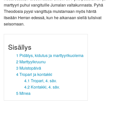
marttyyri puhui vangituille Jumalan valtakunnasta. Pyhä
Theodosia pyysi vangittuja muistamaan myös häntä
itseään Herran edessä, kun he aikanaan siellä tulisivat
seisomaan.
Sisällys
1
Pidätys, kidutus ja marttyyrikuolema
2
Marttyyikruunu
3
Muistopäivä
4
Tropari ja kontakki
4.1
Tropari, 4. säv.
4.2
Kontakki, 4. säv.
5
Minea