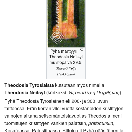
Pyhä marttyyri
Theodosia Neitsyt
muistopäivä 29.5.
(
Kuva © Petja
Pyykkönen
)
Theodosia Tyroslaista
kutsutaan myös nimellä
Theodosia Neitsyt
(kreikaksi:
Θεοδοσία η Παρθένος
).
Pyhä Theodosia Tyroslainen eli 200- ja 300 luvun
taitteessa. Erän kerran viisi vuotta kestäneiden kristittyjen
vainojen aikana seitsemäntoistavuotias Theodosia meni
tuomittujen kristittyjen vankien palatsiin,
pretoriumiin
,
Kesareassa, Palestiinassa. Silloin oli Pyhä pääsiäinen ja