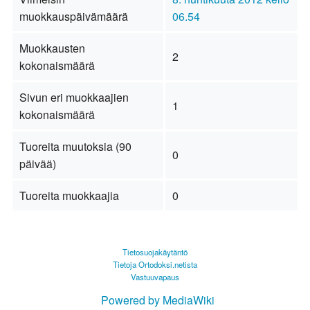
muokkauspäivämäärä
06.54
Muokkausten
2
kokonaismäärä
Sivun eri muokkaajien
1
kokonaismäärä
Tuoreita muutoksia (90
0
päivää)
Tuoreita muokkaajia
0
Tietosuojakäytäntö
Tietoja Ortodoksi.netista
Vastuuvapaus
Powered by MediaWiki