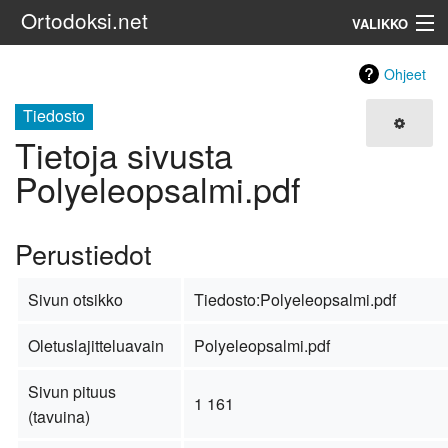
Ortodoksi.net
VALIKKO
Ortodoksinen kirkko
Ohjeet
Tiedosto
Haku
Tietoja sivusta
Polyeleopsalmi.pdf
Perustiedot
Sivun otsikko
Tiedosto:Polyeleopsalmi.pdf
Oletuslajitteluavain
Polyeleopsalmi.pdf
Sivun pituus
1 161
(tavuina)