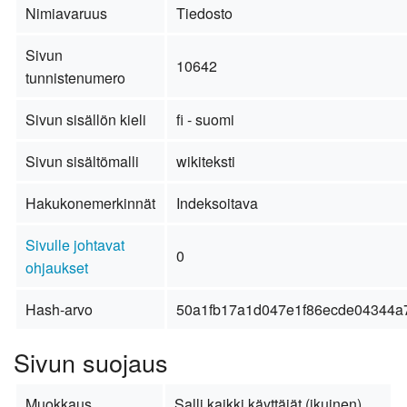
Nimiavaruus
Tiedosto
Sivun
10642
tunnistenumero
Sivun sisällön kieli
fi - suomi
Sivun sisältömalli
wikiteksti
Hakukonemerkinnät
Indeksoitava
Sivulle johtavat
0
ohjaukset
Hash-arvo
50a1fb17a1d047e1f86ecde04344a
Sivun suojaus
Muokkaus
Salli kaikki käyttäjät (ikuinen)