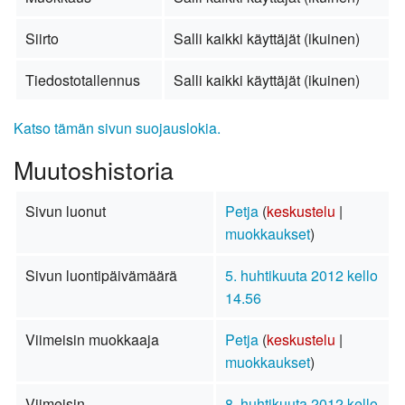
Siirto
Salli kaikki käyttäjät (ikuinen)
Tiedostotallennus
Salli kaikki käyttäjät (ikuinen)
Katso tämän sivun suojauslokia.
Muutoshistoria
Sivun luonut
Petja
(
keskustelu
|
muokkaukset
)
Sivun luontipäivämäärä
5. huhtikuuta 2012 kello
14.56
Viimeisin muokkaaja
Petja
(
keskustelu
|
muokkaukset
)
Viimeisin
8. huhtikuuta 2012 kello