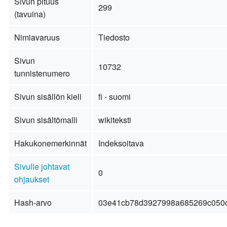
Sivun pituus
299
(tavuina)
Nimiavaruus
Tiedosto
Sivun
10732
tunnistenumero
Sivun sisällön kieli
fi - suomi
Sivun sisältömalli
wikiteksti
Hakukonemerkinnät
Indeksoitava
Sivulle johtavat
0
ohjaukset
Hash-arvo
03e41cb78d3927998a685269c050