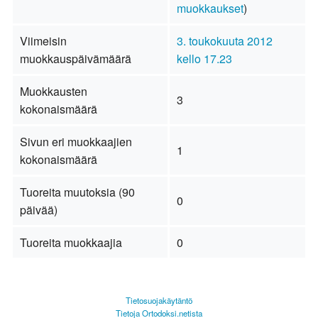
muokkaukset
)
Viimeisin
3. toukokuuta 2012
muokkauspäivämäärä
kello 17.23
Muokkausten
3
kokonaismäärä
Sivun eri muokkaajien
1
kokonaismäärä
Tuoreita muutoksia (90
0
päivää)
Tuoreita muokkaajia
0
Tietosuojakäytäntö
Tietoja Ortodoksi.netista