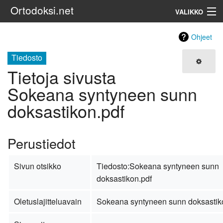
Ortodoksi.net
VALIKKO
Ortodoksinen kirkko
Ohjeet
Tiedosto
Haku
Tietoja sivusta
Sokeana syntyneen sunn
doksastikon.pdf
Perustiedot
Sivun otsikko
Tiedosto:Sokeana syntyneen sunn
doksastikon.pdf
Oletuslajitteluavain
Sokeana syntyneen sunn doksastik