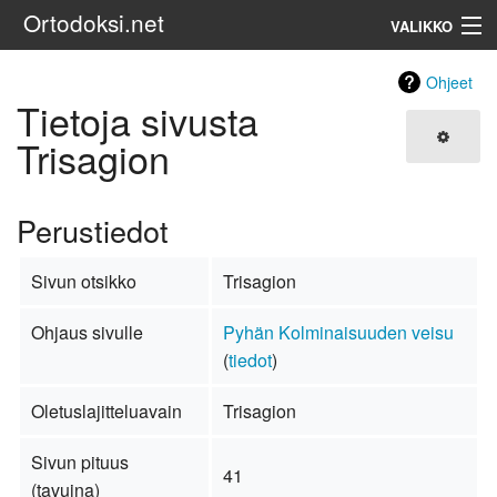
Ortodoksi.net
VALIKKO
Ortodoksinen kirkko
Ohjeet
Tietoja sivusta
Haku
Trisagion
Perustiedot
Sivun otsikko
Trisagion
Ohjaus sivulle
Pyhän Kolminaisuuden veisu
(
tiedot
)
Oletuslajitteluavain
Trisagion
Sivun pituus
41
(tavuina)