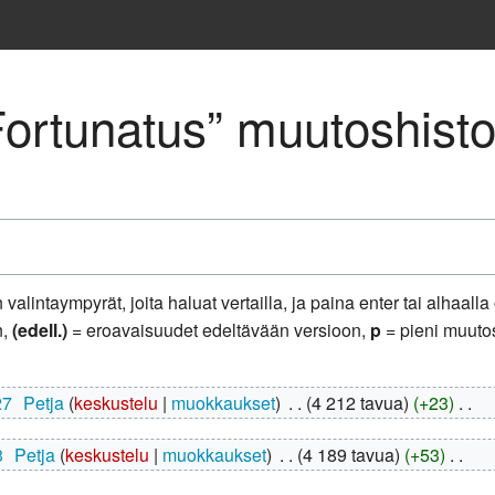
ortunatus” muutoshisto
valintaympyrät, joita haluat vertailla, ja paina enter tai alhaall
n,
(edell.)
= eroavaisuudet edeltävään versioon,
p
= pieni muuto
27
‎
Petja
keskustelu
muokkaukset
‎
4 212 tavua
+23
‎
3
‎
Petja
keskustelu
muokkaukset
‎
4 189 tavua
+53
‎