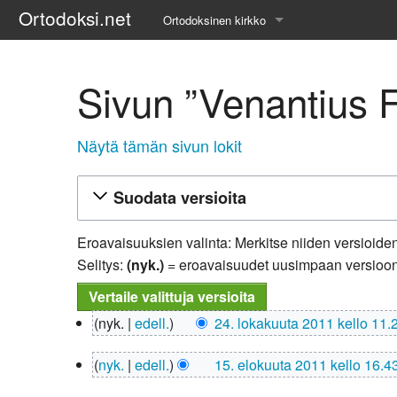
Ortodoksi.net
Ortodoksinen kirkko
Tietopankki
Sivun ”Venantius F
Liturgiset tekstit
Opetuspuheet
Näytä tämän sivun lokit
Kirkkohistoria
Suodata versioita
Etiikka
Eroavaisuuksien valinta: Merkitse niiden versioiden 
Uskonoppi
Selitys:
(nyk.)
= eroavaisuudet uusimpaan versioo
Kirkkotaide
24.
nyk.
edell.
24. lokakuuta 2011 kello 11.
lokakuuta
Pyhät ihmiset
E
2011
15.
nyk.
edell.
15. elokuuta 2011 kello 16.4
i
elokuuta
Suomen kirkko
E
m