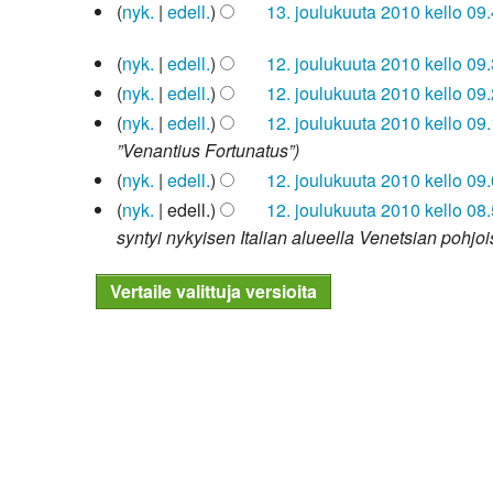
2011
13.
nyk.
edell.
13. joulukuuta 2010 kello 09
i
u
joulukuuta
Kirkkoon liittyminen
E
m
o
2010
12.
nyk.
edell.
12. joulukuuta 2010 kello 09
i
u
k
joulukuuta
E
m
nyk.
edell.
12. joulukuuta 2010 kello 09
o
k
2010
i
u
nyk.
edell.
12. joulukuuta 2010 kello 09
k
a
m
o
”Venantius Fortunatus”
k
u
u
k
a
nyk.
edell.
12. joulukuuta 2010 kello 09
s
o
k
u
E
y
nyk.
edell.
12. joulukuuta 2010 kello 08
k
a
s
i
h
syntyi nykyisen Italian alueella Venetsian pohjo
k
u
y
m
t
a
s
h
u
e
u
y
t
o
e
s
h
e
k
n
y
t
e
k
v
h
e
n
a
e
t
e
v
u
t
e
n
e
s
o
e
v
t
y
a