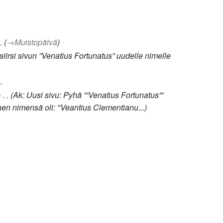
→‎Muistopäivä
siirsi sivun ”Venatius Fortunatus” uudelle nimelle
‎
Ak: Uusi sivu: Pyhä '''Venatius Fortunatus'''
en nimensä oli: ''Veantius Clementianu...