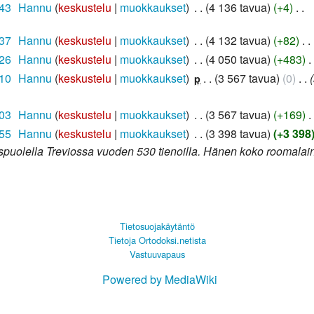
.43
‎
Hannu
keskustelu
muokkaukset
‎
4 136 tavua
+4
‎
.37
‎
Hannu
keskustelu
muokkaukset
‎
4 132 tavua
+82
‎
.26
‎
Hannu
keskustelu
muokkaukset
‎
4 050 tavua
+483
‎
.10
‎
Hannu
keskustelu
muokkaukset
‎
3 567 tavua
0
‎
p
.03
‎
Hannu
keskustelu
muokkaukset
‎
3 567 tavua
+169
‎
.55
‎
Hannu
keskustelu
muokkaukset
‎
3 398 tavua
+3 398
ispuolella Treviossa vuoden 530 tienoilla. Hänen koko roomalain
Tietosuojakäytäntö
Tietoja Ortodoksi.netista
Vastuuvapaus
Powered by MediaWiki