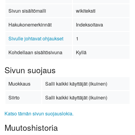
Sivun sisältömalli
wikiteksti
Hakukonemerkinnät
Indeksoitava
Sivulle johtavat ohjaukset
1
Kohdellaan sisältösivuna
Kyllä
Sivun suojaus
Muokkaus
Salli kaikki käyttäjät (ikuinen)
Siirto
Salli kaikki käyttäjät (ikuinen)
Katso tämän sivun suojauslokia.
Muutoshistoria