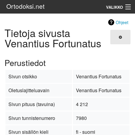
Ortodoksi.net
VALIKKO
Ortodoksinen kirkko
Ohjeet
Tietoja sivusta
Haku
Venantius Fortunatus
Perustiedot
Sivun otsikko
Venantius Fortunatus
Oletuslajitteluavain
Venantius Fortunatus
Sivun pituus (tavuina)
4 212
Sivun tunnistenumero
7980
Sivun sisällön kieli
fi - suomi