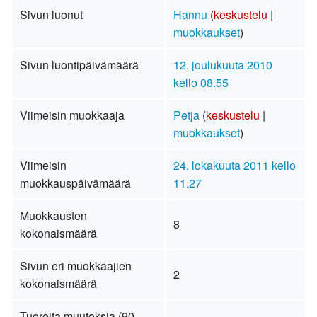
Sivun luonut
Hannu
(
keskustelu
|
muokkaukset
)
Sivun luontipäivämäärä
12. joulukuuta 2010
kello 08.55
Viimeisin muokkaaja
Petja
(
keskustelu
|
muokkaukset
)
Viimeisin
24. lokakuuta 2011 kello
muokkauspäivämäärä
11.27
Muokkausten
8
kokonaismäärä
Sivun eri muokkaajien
2
kokonaismäärä
Tuoreita muutoksia (90