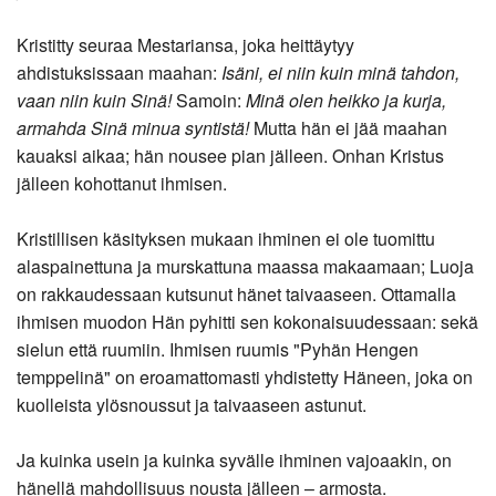
Kristitty seuraa Mestariansa, joka heittäytyy
ahdistuksissaan maahan:
Isäni, ei niin kuin minä tahdon,
vaan niin kuin Sinä!
Samoin:
Minä olen heikko ja kurja,
armahda Sinä minua syntistä!
Mutta hän ei jää maahan
kauaksi aikaa; hän nousee pian jälleen. Onhan Kristus
jälleen kohottanut ihmisen.
Kristillisen käsityksen mukaan ihminen ei ole tuomittu
alaspainettuna ja murskattuna maassa makaamaan; Luoja
on rakkaudessaan kutsunut hänet taivaaseen. Ottamalla
ihmisen muodon Hän pyhitti sen kokonaisuudessaan: sekä
sielun että ruumiin. Ihmisen ruumis "Pyhän Hengen
temppelinä" on eroamattomasti yhdistetty Häneen, joka on
kuolleista ylösnoussut ja taivaaseen astunut.
Ja kuinka usein ja kuinka syvälle ihminen vajoaakin, on
hänellä mahdollisuus nousta jälleen – armosta.