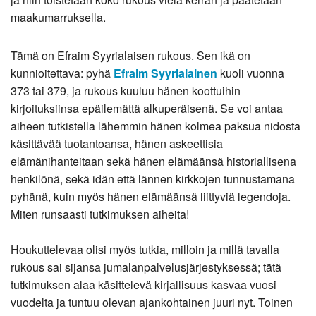
maakumarruksella.
Tämä on Efraim Syyrialaisen rukous. Sen ikä on
kunnioitettava: pyhä
Efraim Syyrialainen
kuoli vuonna
373 tai 379, ja rukous kuuluu hänen koottuihin
kirjoituksiinsa epäilemättä alkuperäisenä. Se voi antaa
aiheen tutkistella lähemmin hänen kolmea paksua nidosta
käsittävää tuotantoansa, hänen askeettisia
elämänihanteitaan sekä hänen elämäänsä historiallisena
henkilönä, sekä idän että lännen kirkkojen tunnustamana
pyhänä, kuin myös hänen elämäänsä liittyviä legendoja.
Miten runsaasti tutkimuksen aiheita!
Houkuttelevaa olisi myös tutkia, milloin ja millä tavalla
rukous sai sijansa jumalanpalvelusjärjestyksessä; tätä
tutkimuksen alaa käsittelevä kirjallisuus kasvaa vuosi
vuodelta ja tuntuu olevan ajankohtainen juuri nyt. Toinen