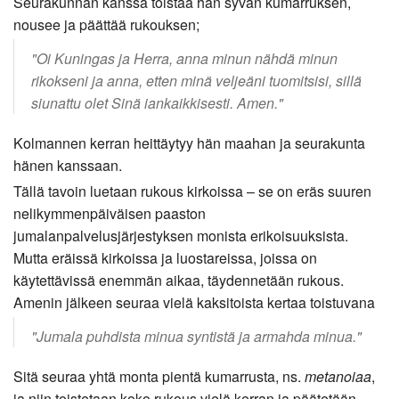
Seurakunnan kanssa toistaa hän syvän kumarruksen,
nousee ja päättää rukouksen;
"Oi Kuningas ja Herra, anna minun nähdä minun
rikokseni ja anna, etten minä veljeäni tuomitsisi, sillä
siunattu olet Sinä iankaikkisesti. Amen."
Kolmannen kerran heittäytyy hän maahan ja seurakunta
hänen kanssaan.
Tällä tavoin luetaan rukous kirkoissa – se on eräs suuren
nelikymmenpäiväisen paaston
jumalanpalvelusjärjestyksen monista erikoisuuksista.
Mutta eräissä kirkoissa ja luostareissa, joissa on
käytettävissä enemmän aikaa, täydennetään rukous.
Amenin jälkeen seuraa vielä kaksitoista kertaa toistuvana
"Jumala puhdista minua syntistä ja armahda minua."
Sitä seuraa yhtä monta pientä kumarrusta, ns.
metanoiaa
,
ja niin toistetaan koko rukous vielä kerran ja päätetään