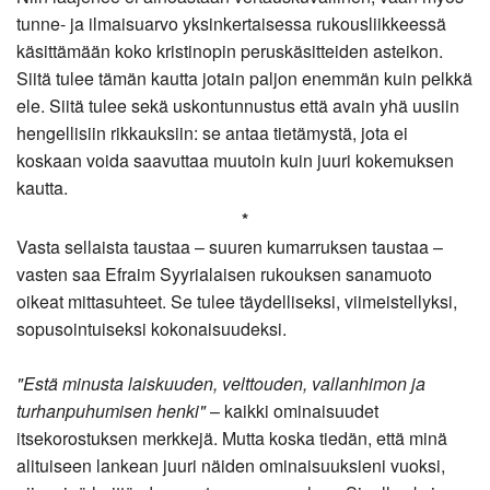
tunne- ja ilmaisuarvo yksinkertaisessa rukousliikkeessä
käsittämään koko kristinopin peruskäsitteiden asteikon.
Siitä tulee tämän kautta jotain paljon enemmän kuin pelkkä
ele. Siitä tulee sekä uskontunnustus että avain yhä uusiin
hengellisiin rikkauksiin: se antaa tietämystä, jota ei
koskaan voida saavuttaa muutoin kuin juuri kokemuksen
kautta.
*
Vasta sellaista taustaa – suuren kumarruksen taustaa –
vasten saa Efraim Syyrialaisen rukouksen sanamuoto
oikeat mittasuhteet. Se tulee täydelliseksi, viimeistellyksi,
sopusointuiseksi kokonaisuudeksi.
"Estä minusta laiskuuden, velttouden, vallanhimon ja
turhanpuhumisen henki"
– kaikki ominaisuudet
itsekorostuksen merkkejä. Mutta koska tiedän, että minä
alituiseen lankean juuri näiden ominaisuuksieni vuoksi,