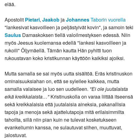
elää.
Apostolit
Pietari
,
Jaakob
ja
Johannes
Taborin vuorella
"lankesivat kasvoilleen ja peljästyivät kovin", ja samoin teki
Saulus
Damaskoksen tiellä valoilmestyksen edessä. Niin
myös Jeesus kuolemansa edellä "lankesi kasvoilleen ja
rukoili" Öljymäellä. Tämän kautta Hän pyhitti tuon
rukoustavan koko kristikunnan käyttöön kaikiksi ajoiksi.
Mutta samalla se sai myös uutta sisältöä. Eräs kristinuskon
ominaisuuksiahan on, että se syleilee kaikkea, mutta
samalla valaisee ja luo sen uudelleen.
"Ei ole juutalaista
eikä kreikkalaista…"
Kristinuskolla on varaa liittää itseensä
sekä kreikkalaisia että juutalaisia aineksia, pakanallisia
tapoja ja menoja sekä ajattelutapoja mitä erilaisimmilta
tahoilta, sillä niin pian kuin ne tulevat kosketukseen
evankeliumin kanssa, ne sulautuvat siihen, muuttuvat,
jalostuvat.