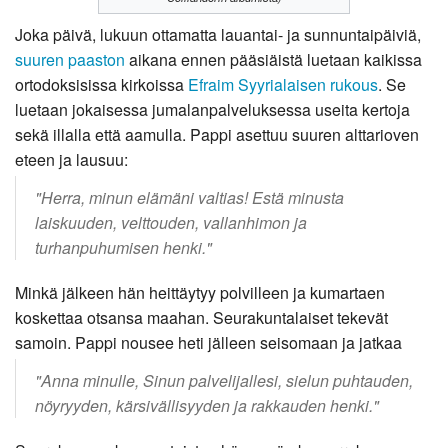
Joka päivä, lukuun ottamatta lauantai- ja sunnuntaipäiviä,
suuren paaston
aikana ennen pääsiäistä luetaan kaikissa
ortodoksisissa kirkoissa
Efraim Syyrialaisen rukous
. Se
luetaan jokaisessa jumalanpalveluksessa useita kertoja
sekä illalla että aamulla. Pappi asettuu suuren alttarioven
eteen ja lausuu:
"Herra, minun elämäni valtias! Estä minusta
laiskuuden, velttouden, vallanhimon ja
turhanpuhumisen henki."
Minkä jälkeen hän heittäytyy polvilleen ja kumartaen
koskettaa otsansa maahan. Seurakuntalaiset tekevät
samoin. Pappi nousee heti jälleen seisomaan ja jatkaa
"Anna minulle, Sinun palvelijallesi, sielun puhtauden,
nöyryyden, kärsivällisyyden ja rakkauden henki."