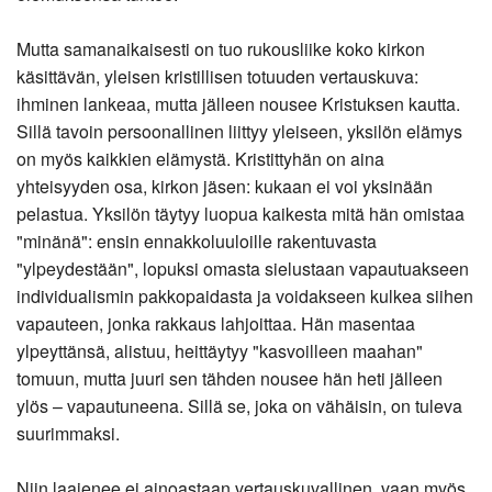
Mutta samanaikaisesti on tuo rukousliike koko kirkon
käsittävän, yleisen kristillisen totuuden vertauskuva:
ihminen lankeaa, mutta jälleen nousee Kristuksen kautta.
Sillä tavoin persoonallinen liittyy yleiseen, yksilön elämys
on myös kaikkien elämystä. Kristittyhän on aina
yhteisyyden osa, kirkon jäsen: kukaan ei voi yksinään
pelastua. Yksilön täytyy luopua kaikesta mitä hän omistaa
"minänä": ensin ennakkoluuloille rakentuvasta
"ylpeydestään", lopuksi omasta sielustaan vapautuakseen
individualismin pakkopaidasta ja voidakseen kulkea siihen
vapauteen, jonka rakkaus lahjoittaa. Hän masentaa
ylpeyttänsä, alistuu, heittäytyy "kasvoilleen maahan"
tomuun, mutta juuri sen tähden nousee hän heti jälleen
ylös – vapautuneena. Sillä se, joka on vähäisin, on tuleva
suurimmaksi.
Niin laajenee ei ainoastaan vertauskuvallinen, vaan myös