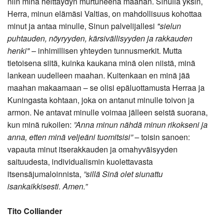
niin minä heittäydyn murtuneena maahan. Sinulla yksin,
Herra, minun elämäsi Valtias, on mahdollisuus kohottaa
minut ja antaa minulle, Sinun palvelijallesi
"sielun
puhtauden, nöyryyden, kärsivällisyyden ja rakkauden
henki"
– inhimillisen yhteyden tunnusmerkit. Mutta
tietoisena siitä, kuinka kaukana minä olen niistä, minä
lankean uudelleen maahan. Kuitenkaan en minä jää
maahan makaamaan – se olisi epäluottamusta Herraa ja
Kuningasta kohtaan, joka on antanut minulle toivon ja
armon. Ne antavat minulle voimaa jälleen seistä suorana,
kun minä rukoilen:
”Anna minun nähdä minun rikokseni ja
anna, etten minä veljeäni tuomitsisi”
– toisin sanoen:
vapauta minut itserakkauden ja omahyväisyyden
saituudesta, individualismin kuolettavasta
itsensäjumaloinnista,
”sillä Sinä olet siunattu
isankaikkisesti. Amen.”
Tito Colliander