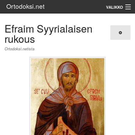
Ortodoksi.net
VALIKKO
Ortodoksinen kirkko
Efraim Syyrialaisen
rukous
Haku
Ortodoksi.netista