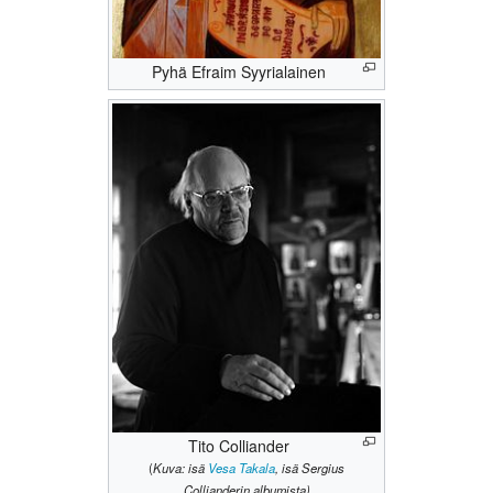
Pyhä Efraim Syyrialainen
Tito Colliander
(
Kuva: isä
Vesa Takala
, isä Sergius
Collianderin albumista)