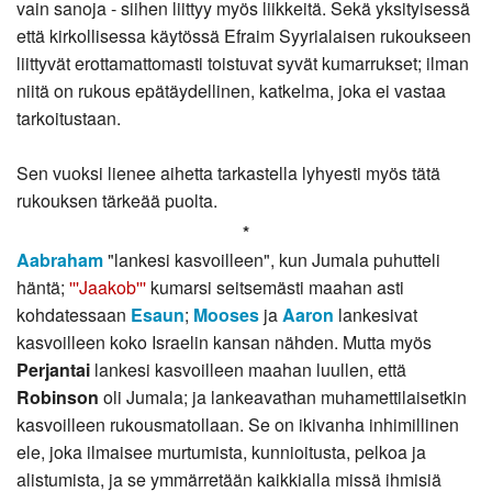
vain sanoja - siihen liittyy myös liikkeitä. Sekä yksityisessä
että kirkollisessa käytössä Efraim Syyrialaisen rukoukseen
liittyvät erottamattomasti toistuvat syvät kumarrukset; ilman
niitä on rukous epätäydellinen, katkelma, joka ei vastaa
tarkoitustaan.
Sen vuoksi lienee aihetta tarkastella lyhyesti myös tätä
rukouksen tärkeää puolta.
*
Aabraham
"lankesi kasvoilleen", kun Jumala puhutteli
häntä;
'''Jaakob'''
kumarsi seitsemästi maahan asti
kohdatessaan
Esaun
;
Mooses
ja
Aaron
lankesivat
kasvoilleen koko Israelin kansan nähden. Mutta myös
Perjantai
lankesi kasvoilleen maahan luullen, että
Robinson
oli Jumala; ja lankeavathan muhamettilaisetkin
kasvoilleen rukousmatollaan. Se on ikivanha inhimillinen
ele, joka ilmaisee murtumista, kunnioitusta, pelkoa ja
alistumista, ja se ymmärretään kaikkialla missä ihmisiä