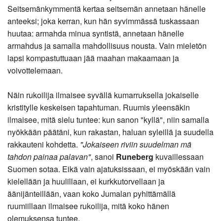
Seitsemänkymmentä kertaa seitsemän annetaan hänelle
anteeksi; joka kerran, kun hän syvimmässä tuskassaan
huutaa: armahda minua syntistä, annetaan hänelle
armahdus ja samalla mahdollisuus nousta. Vain mieletön
lapsi kompastuttuaan jää maahan makaamaan ja
voivottelemaan.
Näin rukoilija ilmaisee syvällä kumarruksella jokaiselle
kristitylle keskeisen tapahtuman. Ruumis yleensäkin
ilmaisee, mitä sielu tuntee: kun sanon "kyllä", niin samalla
nyökkään päätäni, kun rakastan, haluan syleillä ja suudella
rakkauteni kohdetta.
"Jokaiseen riviin suudelman mä
tahdon painaa palavan"
, sanoi
Runeberg
kuvaillessaan
Suomen sotaa. Eikä vain ajatuksissaan, ei myöskään vain
kielellään ja huulillaan, ei kurkkutorvellaan ja
äänijänteillään, vaan koko Jumalan pyhittämällä
ruumiillaan ilmaisee rukoilija, mitä koko hänen
olemuksensa tuntee.