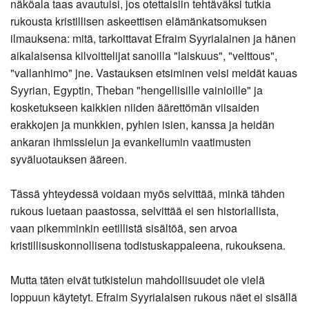
näköala taas avautuisi, jos otettaisiin tehtäväksi tutkia
rukousta kristillisen askeettisen elämänkatsomuksen
ilmauksena: mitä, tarkoittavat Efraim Syyrialainen ja hänen
aikalaisensa kilvoittelijat sanoilla "laiskuus", "velttous",
"vallanhimo" jne. Vastauksen etsiminen veisi meidät kauas
Syyrian, Egyptin, Theban "hengellisille vainioille" ja
kosketukseen kaikkien niiden äärettömän viisaiden
erakkojen ja munkkien, pyhien isien, kanssa ja heidän
ankaran ihmissielun ja evankeliumin vaatimusten
syväluotauksen ääreen.
Tässä yhteydessä voidaan myös selvittää, minkä tähden
rukous luetaan paastossa, selvittää ei sen historiallista,
vaan pikemminkin eetillistä sisältöä, sen arvoa
kristillisuskonnollisena todistuskappaleena, rukouksena.
Mutta täten eivät tutkistelun mahdollisuudet ole vielä
loppuun käytetyt. Efraim Syyrialaisen rukous näet ei sisällä