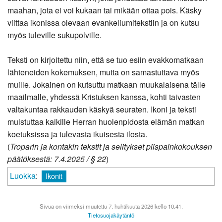
maahan, jota ei voi kukaan tai mikään ottaa pois. Käsky
viittaa ikonissa olevaan evankeliumitekstiin ja on kutsu
myös tuleville sukupolville.
Teksti on kirjoitettu niin, että se tuo esiin evakkomatkaan
lähteneiden kokemuksen, mutta on samastuttava myös
muille. Jokainen on kutsuttu matkaan muukalaisena tälle
maailmalle, yhdessä Kristuksen kanssa, kohti taivasten
valtakuntaa rakkauden käskyä seuraten. Ikoni ja teksti
muistuttaa kaikille Herran huolenpidosta elämän matkan
koetuksissa ja tulevasta ikuisesta ilosta.
(
Troparin ja kontakin tekstit ja selitykset piispainkokouksen
päätöksestä: 7.4.2025 / § 22
)
Luokka
:
Ikonit
Sivua on viimeksi muutettu 7. huhtikuuta 2026 kello 10.41.
Tietosuojakäytäntö