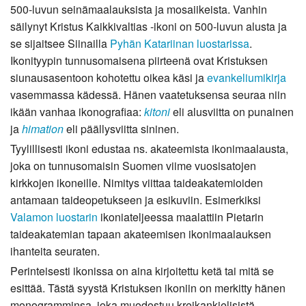
500-luvun seinämaalauksista ja mosaiikeista. Vanhin
säilynyt Kristus Kaikkivaltias -ikoni on 500-luvun alusta ja
se sijaitsee Siinailla
Pyhän Katariinan luostarissa
.
Ikonityypin tunnusomaisena piirteenä ovat Kristuksen
siunausasentoon kohotettu oikea käsi ja
evankeliumikirja
vasemmassa kädessä. Hänen vaatetuksensa seuraa niin
ikään vanhaa ikonografiaa:
kitoni
eli alusviitta on punainen
ja
himation
eli päällysviitta sininen.
Tyylillisesti ikoni edustaa ns. akateemista ikonimaalausta,
joka on tunnusomaisin Suomen viime vuosisatojen
kirkkojen ikoneille. Nimitys viittaa taideakatemioiden
antamaan taideopetukseen ja esikuviin. Esimerkiksi
Valamon luostarin
ikoniateljeessa maalattiin Pietarin
taideakatemian tapaan akateemisen ikonimaalauksen
ihanteita seuraten.
Perinteisesti ikonissa on aina kirjoitettu ketä tai mitä se
esittää. Tästä syystä Kristuksen ikoniin on merkitty hänen
monogramminsa, joka muodostuu kreikankielisistä