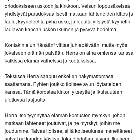
ortodoksiseen uskoon ja kirkkoon. Veisun loppusäkeissä
yhdistyvät paradoksaalisesti matkaan lähteneiden kiitos ja
laulu, kyyneleet ja pyhä usko, ja lopulta ylistystä kyynelin
laulavan kansan uskon ikuinen ja pysyvä hedelmä.
Kontakin alun “tänään” viittaa juhlapäivään, mutta myös
jokaiseen elämän päivään. Herra on aina omiensa kanssa
kaikissa elämänvaiheissa ja koetuksissa.
Tekstissä Herra saapuu enkelien näkymättömästi
saattamana. Pyhien joukko iloitsee avun löytäneiden
kanssa. Tämä korostaa kirkon ykseyttä ja ikuisuuteen
ulottuvaa laajuutta.
Herra itse tyynnyttää elämän koetusten myrskyn, johon
matkaan lähteneet joutuivat, ja ne myrskyt, joihin me
joudumme. Taivas iloitsee, sillä kotiseutunsa menettäneet
saivat rakkauden käskyn, joka johdattaa taivaan ikuiseen