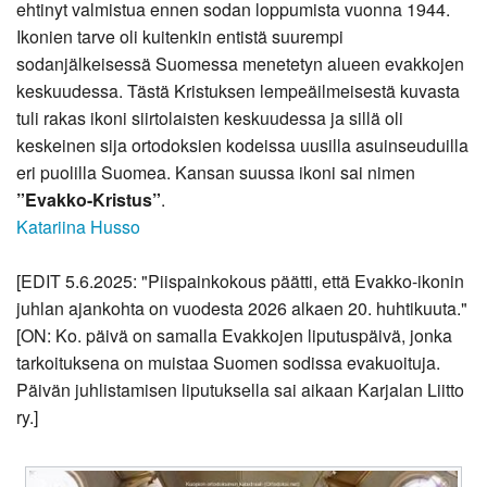
ehtinyt valmistua ennen sodan loppumista vuonna 1944.
Ikonien tarve oli kuitenkin entistä suurempi
sodanjälkeisessä Suomessa menetetyn alueen evakkojen
keskuudessa. Tästä Kristuksen lempeäilmeisestä kuvasta
tuli rakas ikoni siirtolaisten keskuudessa ja sillä oli
keskeinen sija ortodoksien kodeissa uusilla asuinseuduilla
eri puolilla Suomea. Kansan suussa ikoni sai nimen
”Evakko-Kristus”
.
Katariina Husso
[EDIT 5.6.2025: "Piispainkokous päätti, että Evakko-ikonin
juhlan ajankohta on vuodesta 2026 alkaen 20. huhtikuuta."
[ON: Ko. päivä on samalla Evakkojen liputuspäivä, jonka
tarkoituksena on muistaa Suomen sodissa evakuoituja.
Päivän juhlistamisen liputuksella sai aikaan Karjalan Liitto
ry.]