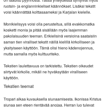
on laadittu pyynnöstä. Tässä yhteydessä syntyivät myös
ruotsin- ja englanninkieliset käännökset. Lisäksi tekstit
voisi käännättää kolttasaameksi ja Karjalan kielelle.
Monikielisyys voisi olla perusteltua, sillä evakkomatka
kosketti monia ja pitää sisällään myös laajemman
pakolaisuuden teeman. Erikielisinä versioina saataisiin
saman tien viralliset tekstit näillä kielillä kirkolliseen ja
yksityiseen käyttöön. Tämä olisi hieno kädenojennus,
mutta samalla myös kulttuuriteko.
Tekstien laulettavuus on tarkistettu. Tekstien oikeudet
siirtyvät kirkolle, mikäli ne hyväksytään viralliseen
käyttöön.
Tekstien teemat
Tropari alkaa kuvauksella siunaamisesta. Ikonissa Kristus
siunaa sen eteen rientävää anojaa. Herran luo tulevat