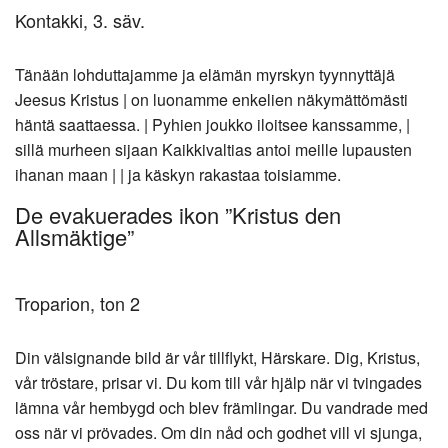
Kontakki, 3. säv.
Tänään lohduttajamme ja elämän myrskyn tyynnyttäjä
Jeesus Kristus | on luonamme enkelien näkymättömästi
häntä saattaessa. | Pyhien joukko iloitsee kanssamme, |
sillä murheen sijaan Kaikkivaltias antoi meille lupausten
ihanan maan | | ja käskyn rakastaa toisiamme.
De evakuerades ikon ”Kristus den
Allsmäktige”
Troparion, ton 2
Din välsignande bild är vår tillflykt, Härskare. Dig, Kristus,
vår tröstare, prisar vi. Du kom till vår hjälp när vi tvingades
lämna vår hembygd och blev främlingar. Du vandrade med
oss när vi prövades. Om din nåd och godhet vill vi sjunga,