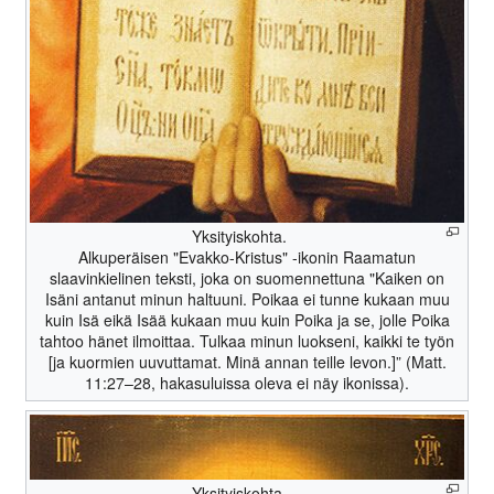
Yksityiskohta.
Alkuperäisen "Evakko-Kristus" -ikonin Raamatun
slaavinkielinen teksti, joka on suomennettuna "Kaiken on
Isäni antanut minun haltuuni. Poikaa ei tunne kukaan muu
kuin Isä eikä Isää kukaan muu kuin Poika ja se, jolle Poika
tahtoo hänet ilmoittaa. Tulkaa minun luokseni, kaikki te työn
[ja kuormien uuvuttamat. Minä annan teille levon.]” (Matt.
11:27–28, hakasuluissa oleva ei näy ikonissa).
Yksityiskohta.