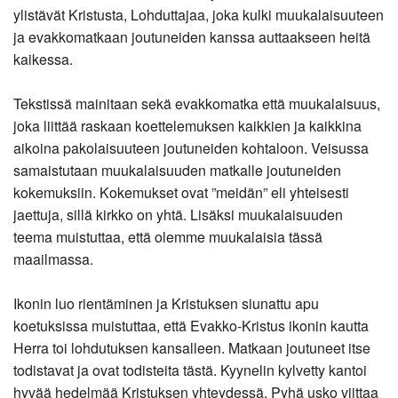
ylistävät Kristusta, Lohduttajaa, joka kulki muukalaisuuteen
ja evakkomatkaan joutuneiden kanssa auttaakseen heitä
kaikessa.
Tekstissä mainitaan sekä evakkomatka että muukalaisuus,
joka liittää raskaan koettelemuksen kaikkien ja kaikkina
aikoina pakolaisuuteen joutuneiden kohtaloon. Veisussa
samaistutaan muukalaisuuden matkalle joutuneiden
kokemuksiin. Kokemukset ovat ”meidän” eli yhteisesti
jaettuja, sillä kirkko on yhtä. Lisäksi muukalaisuuden
teema muistuttaa, että olemme muukalaisia tässä
maailmassa.
Ikonin luo rientäminen ja Kristuksen siunattu apu
koetuksissa muistuttaa, että Evakko-Kristus ikonin kautta
Herra toi lohdutuksen kansalleen. Matkaan joutuneet itse
todistavat ja ovat todisteita tästä. Kyynelin kylvetty kantoi
hyvää hedelmää Kristuksen yhteydessä. Pyhä usko viittaa