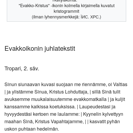
"Evakko-Kristus" -ikonin kolmella kirjaimella kuvatut
kristogrammit
(ilman lyhennysmerkkejä: ЇИС. ХРС.)
Evakkoikonin juhlatekstit
Tropari, 2. säv.
Sinun siunaavan kuvasi suojaan me riennämme, oi Valtias
| ja ylistämme Sinua, Kristus Lohduttaja, | sillä Sinä tulit
avuksemme muukalaisuutemme evakkomatkalla | ja kuljit
kanssamme kaikissa koetuksissa. | Laupeudestasi ja
hyvyydestäsi kertoen me laulamme: | Kyynelin kylvettyyn
maahan Sinä, Kristus Vapahtajamme, | | kasvatit pyhän
uskon puhtaan hedelmän.