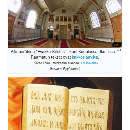
Alkuperäinen "Evakko-Kristus" -ikoni Kuopiossa. Ikonissa
Raamatun tekstit ovat
kirkkoslaaviksi
.
(Katso koko katedraalin sisäosa
360-kuvana
)
(
kuvat © Pyykkönen
)