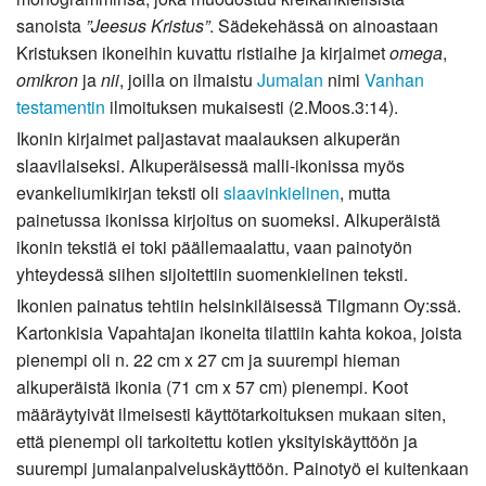
sanoista
”Jeesus Kristus”
. Sädekehässä on ainoastaan
Kristuksen ikoneihin kuvattu ristiaihe ja kirjaimet
omega
,
omikron
ja
nii
, joilla on ilmaistu
Jumalan
nimi
Vanhan
testamentin
ilmoituksen mukaisesti (2.Moos.3:14).
Ikonin kirjaimet paljastavat maalauksen alkuperän
slaavilaiseksi. Alkuperäisessä malli-ikonissa myös
evankeliumikirjan teksti oli
slaavinkielinen
, mutta
painetussa ikonissa kirjoitus on suomeksi. Alkuperäistä
ikonin tekstiä ei toki päällemaalattu, vaan painotyön
yhteydessä siihen sijoitettiin suomenkielinen teksti.
Ikonien painatus tehtiin helsinkiläisessä Tilgmann Oy:ssä.
Kartonkisia Vapahtajan ikoneita tilattiin kahta kokoa, joista
pienempi oli n. 22 cm x 27 cm ja suurempi hieman
alkuperäistä ikonia (71 cm x 57 cm) pienempi. Koot
määräytyivät ilmeisesti käyttötarkoituksen mukaan siten,
että pienempi oli tarkoitettu kotien yksityiskäyttöön ja
suurempi jumalanpalveluskäyttöön. Painotyö ei kuitenkaan