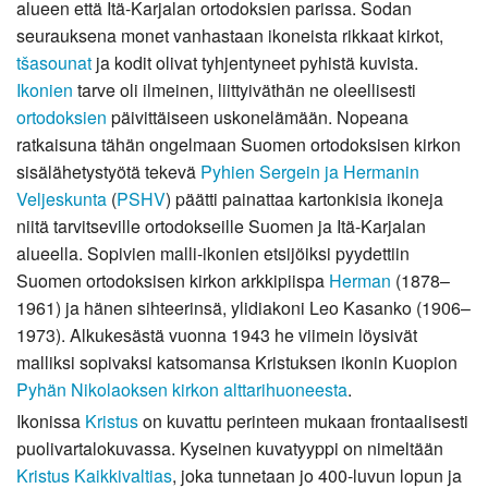
alueen että Itä-Karjalan ortodoksien parissa. Sodan
seurauksena monet vanhastaan ikoneista rikkaat kirkot,
tšasounat
ja kodit olivat tyhjentyneet pyhistä kuvista.
Ikonien
tarve oli ilmeinen, liittyiväthän ne oleellisesti
ortodoksien
päivittäiseen uskonelämään. Nopeana
ratkaisuna tähän ongelmaan Suomen ortodoksisen kirkon
sisälähetystyötä tekevä
Pyhien Sergein ja Hermanin
Veljeskunta
(
PSHV
) päätti painattaa kartonkisia ikoneja
niitä tarvitseville ortodokseille Suomen ja Itä-Karjalan
alueella. Sopivien malli-ikonien etsijöiksi pyydettiin
Suomen ortodoksisen kirkon arkkipiispa
Herman
(1878–
1961) ja hänen sihteerinsä, ylidiakoni Leo Kasanko (1906–
1973). Alkukesästä vuonna 1943 he viimein löysivät
malliksi sopivaksi katsomansa Kristuksen ikonin Kuopion
Pyhän Nikolaoksen kirkon
alttarihuoneesta
.
Ikonissa
Kristus
on kuvattu perinteen mukaan frontaalisesti
puolivartalokuvassa. Kyseinen kuvatyyppi on nimeltään
Kristus Kaikkivaltias
, joka tunnetaan jo 400-luvun lopun ja