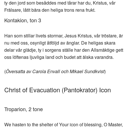
ty den jord som besåddes med tårar har du, Kristus, vår
Frälsare, låtit bära den heliga trons rena frukt.
Kontakion, ton 3
Han som stillar livets stormar, Jesus Kristus, vår tröstare, är
nu med oss, osynligt åtföljd av änglar. De heligas skara
delar vår glädje, ty i sorgens ställe har den Allsmäktige gett
oss löftenas ljuvliga land och budet att älska varandra.
(
Översatta av Carola Envall och Mikael Sundkvist
)
Christ of Evacuation (Pantokrator) Icon
Troparion, 2 tone
We hasten to the shelter of Your icon of blessing, O Master,