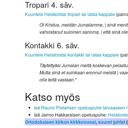
Tropari 4. säv.
Kuuntele Helatorstai tropari tai lataa kappale
(paina
Oi Kristus, meidän Jumalamme, | sinä menit
vahvistanut suloinen sanoma, | että sinä o
Kontakki 6. säv.
Kuuntele Helatorstai kontakki tai lataa kappale
(pai
Täytettyäsi Jumalan meitä koskevan pelastuks
Mutta sinä et suinkaan eronnut meistä | vaan
olla teitä vastaan."
Katso myös
Isä Rauno Pietarisen opetuspuhe taivaaseen
Isä Jarmo Hakkaraisen opetuspuhe:
Helatorst
Ortodoksisen kirkon kirkkovuosi
,
suuret juhlat
(