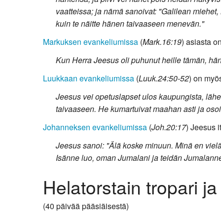
vaatteissa; ja nämä sanoivat: "Galilean miehet, m
kuin te näitte hänen taivaaseen menevän."
Markuksen evankeliumissa
(
Mark.16:19
) asiasta o
Kun Herra Jeesus oli puhunut heille tämän, hänet
Luukkaan evankeliumissa
(
Luuk.24:50-52
) on myö
Jeesus vei opetuslapset ulos kaupungista, lähell
taivaaseen. He kumartuivat maahan asti ja osoit
Johanneksen evankeliumissa
(
Joh.20:17
) Jeesus 
Jeesus sanoi: "Älä koske minuun. Minä en vielä 
Isänne luo, oman Jumalani ja teidän Jumalanne
Helatorstain tropari ja
(40 päivää pääsiäisestä)