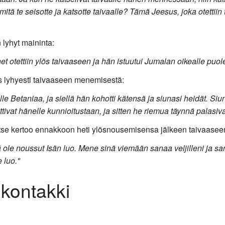
itä te seisotte ja katsotte taivaalle? Tämä Jeesus, joka otettiin 
n lyhyt maininta:
 otettiin ylös taivaaseen ja hän istuutui Jumalan oikealle puole
s lyhyesti taivaaseen menemisestä:
e Betaniaa, ja siellä hän kohotti kätensä ja siunasi heidät. Siun
tivat hänelle kunnioitustaan, ja sitten he riemua täynnä palasiv
itse kertoo ennakkoon heti ylösnousemisensa jälkeen taivaase
ole noussut Isän luo. Mene sinä viemään sanaa veljilleni ja san
 luo."
 kontakki