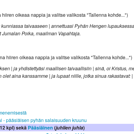
 hiiren oikeaa nappia ja valitse valikosta "Tallenna kohde...")
 kunniassa taivaaseen | annettuasi Pyhän Hengen lupauksessa i
let Jumalan Poika, maailman Vapahtaja.
na hiiren oikeaa nappia ja valitse valikosta "Tallenna kohde...")
en | ja yhdistettyäsi maallisen taivaallisiin | sinä, oi Kristus
 olet aina kanssamme | ja lupaat niille, jotka sinua rakastavat: 
 menemisestä
ai - pääsiäisen pyhän salaisuuden kruunu
12 kpl) sekä
Pääsiäinen
(
juhlien juhla
)