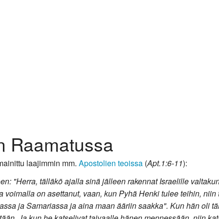
en Raamatussa
ainittu laajimmin mm.
Apostolien teoissa
(
Apt.1:6-11
):
n: "Herra, tälläkö ajalla sinä jälleen rakennat Israelille valtak
sa voimalla on asettanut, vaan, kun Pyhä Henki tulee teihin, niin
assa ja Samariassa ja aina maan ääriin saakka". Kun hän oli tä
stään. Ja kun he katselivat taivaalle hänen mennessään, niin ka