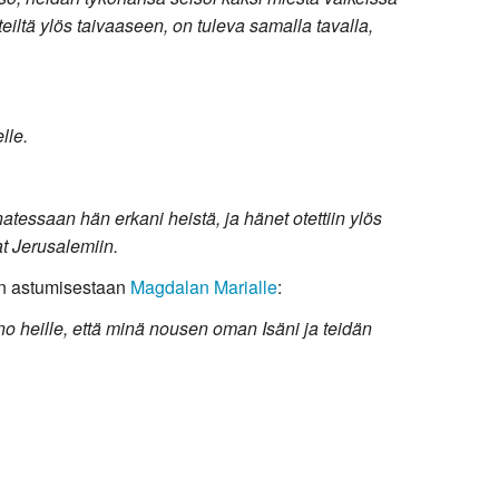
teiltä ylös taivaaseen, on tuleva samalla tavalla,
lle.
atessaan hän erkani heistä, ja hänet otettiin ylös
at Jerusalemiin.
en astumisestaan
Magdalan Marialle
:
o heille, että minä nousen oman Isäni ja teidän