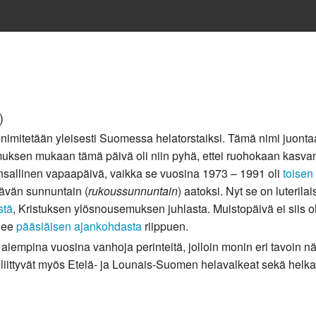
)
nimitetään yleisesti Suomessa helatorstaiksi. Tämä nimi juonta
uksen mukaan tämä päivä oli niin pyhä, ettei ruohokaan kasva
sallinen vapaapäivä, vaikka se vuosina 1973 – 1991 oli
toisen
tävän sunnuntain (
rukoussunnuntain
) aatoksi. Nyt se on luterilai
stä
, Kristuksen ylösnousemuksen juhlasta. Muistopäivä ei siis ol
elee
pääsiäisen ajankohdasta
riippuen.
iempina vuosina vanhoja perinteitä, jolloin monin eri tavoin nä
liittyvät myös Etelä- ja Lounais-Suomen helavalkeat sekä helkaj