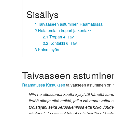
Kirkkoon liittyminen
Sisällys
1
Taivaaseen astuminen Raamatussa
2
Helatorstain tropari ja kontakki
2.1
Tropari 4. säv.
2.2
Kontakki 6. säv.
3
Katso myös
Taivaaseen astumin
Raamatussa
Kristuksen
taivaaseen astuminen on m
Niin he ollessansa koolla kysyivät häneltä sanoe
tietää aikoja eikä hetkiä, jotka Isä oman valtan
todistajani sekä Jerusalemissa että koko Juude
nähtensä, ja pilvi vei hänet pois heidän näkyvi