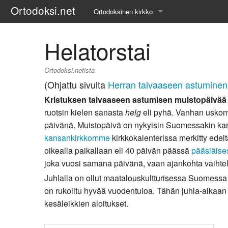
Ortodoksi.net
Ortodoksinen kirkko
Tietopankki
Helatorstai
Liturgiset tekstit
Ortodoksi.netista
Opetuspuheet
(Ohjattu sivulta
Herran taivaaseen astuminen
Kristuksen taivaaseen astumisen muistopäivää
Kirkkohistoria
ruotsin kielen sanasta
helg
eli pyhä. Vanhan uskom
päivänä. Muistopäivä on nykyisin Suomessakin kan
Etiikka
kansankirkkomme
kirkkokalenterissa merkitty edel
Uskonoppi
oikealla paikallaan eli 40 päivän päässä
pääsiäise
joka vuosi samana päivänä, vaan ajankohta vaiht
Kirkkotaide
Juhlalla on ollut maatalouskultturisessa Suomessa a
on rukoiltu hyvää vuodentuloa. Tähän juhla-aikaan 
Pyhät ihmiset
kesäleikkien aloitukset.
Suomen kirkko