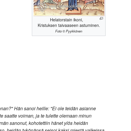
Helatorstain ikoni,
Kristuksen taivaaseen astuminen.
Foto © Pyykkönen
unnan?" Hän sanoi heille: "Ei ole teidän asianne
 te saatte voiman, ja te tulette olemaan minun
män sanonut, kohotettiin hänet ylös heidän
tso, heidän tykönänsä seisoi kaksi miestä valkeissa