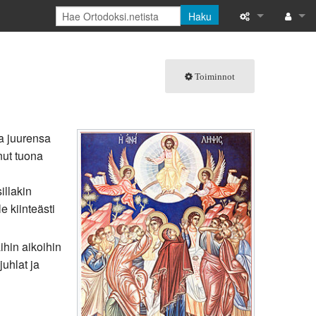
Haku
Tänne viittaava
Kirjaud
Toiminnot
Linkitettyjen s
Toimintosivut
a juurensa
Tulostettava ve
nut tuona
Ikilinkki
sillakin
Sivun tiedot
e kiinteästi
Tuoreet muutok
ihin aikoihin
uhlat ja
Ohje