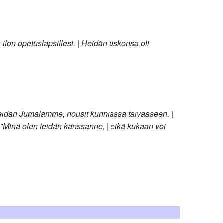
lon opetuslapsillesi. | Heidän uskonsa oli
, meidän Jumalamme, nousit kunniassa taivaaseen. |
| "Minä olen teidän kanssanne, | eikä kukaan voi