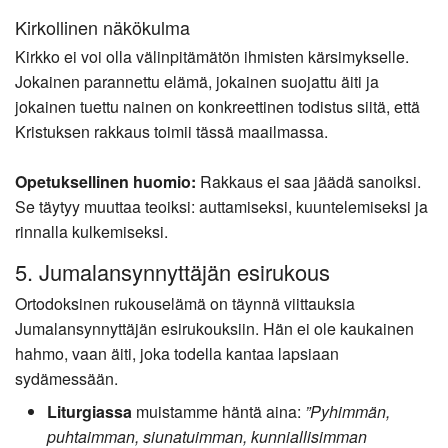
Kirkollinen näkökulma
Kirkko ei voi olla välinpitämätön ihmisten kärsimykselle.
Jokainen parannettu elämä, jokainen suojattu äiti ja
jokainen tuettu nainen on konkreettinen todistus siitä, että
Kristuksen rakkaus toimii tässä maailmassa.
Opetuksellinen huomio:
Rakkaus ei saa jäädä sanoiksi.
Se täytyy muuttaa teoiksi: auttamiseksi, kuuntelemiseksi ja
rinnalla kulkemiseksi.
5. Jumalansynnyttäjän esirukous
Ortodoksinen rukouselämä on täynnä viittauksia
Jumalansynnyttäjän esirukouksiin. Hän ei ole kaukainen
hahmo, vaan äiti, joka todella kantaa lapsiaan
sydämessään.
Liturgiassa
muistamme häntä aina:
”Pyhimmän,
puhtaimman, siunatuimman, kunniallisimman