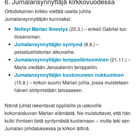
6. Jumalansynnyttäjä kirkkovuodessa
Ortodoksinen kirkko viettää useita juhlia
Jumalansynnyttäjän kunniaksi:
Neitsyt Marian ilmestys
(25.3.) – enkeli Gabriel tuo
ilosanoman.
Jumalansynnyttäjän syntymä
(8.9.) –
pelastushistorian alkuvaihe.
Jumalansynnyttäjän temppeliintuominen
(21.11.) –
Maria viedään Jerusalemin temppeliin.
Jumalansynnyttäjän kuolonuneen nukkuminen
(15.8.) – kirkon suurin Marian juhla, jossa muistetaan
hänen siirtymistään taivaaseen.
Nämä juhlat rakentavat oppilaille ja uskoville
kokonaiskuvan Marian elämästä. Ne muistuttavat, että hän
kulki ihmisen tietä syntymästä kuolemaan – mutta teki sen
Jumalan johdatuksessa ja kirkon äitinä.