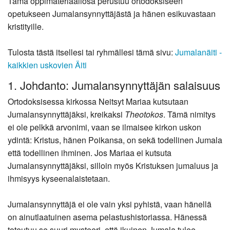
Tämä oppimateriaaliosa perustuu ortodoksiseen
opetukseen Jumalansynnyttäjästä ja hänen esikuvastaan
kristityille.
Tulosta tästä itsellesi tai ryhmällesi tämä sivu:
Jumalanäiti -
kaikkien uskovien Äiti
1. Johdanto: Jumalansynnyttäjän salaisuus
Ortodoksisessa kirkossa Neitsyt Mariaa kutsutaan
Jumalansynnyttäjäksi, kreikaksi
Theotokos
. Tämä nimitys
ei ole pelkkä arvonimi, vaan se ilmaisee kirkon uskon
ydintä: Kristus, hänen Poikansa, on sekä todellinen Jumala
että todellinen ihminen. Jos Mariaa ei kutsuta
Jumalansynnyttäjäksi, silloin myös Kristuksen jumaluus ja
ihmisyys kyseenalaistetaan.
Jumalansynnyttäjä ei ole vain yksi pyhistä, vaan hänellä
on ainutlaatuinen asema pelastushistoriassa. Hänessä
toteutuu se suuri mysteeri, että ikuinen Jumala tulee