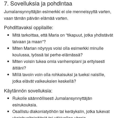
7. Sovelluksia ja pohdintaa
Jumalansynnyttäjän esimerkki ei ole menneisyyttä varten,
vaan tämän päivän elämää varten.
Pohdittavaksi oppilaille:
Mitä tarkoittaa, että Maria on ”tikapuut, jotka yhdistävät
taivaan ja maan”?
Miten Marian nöyryys voisi olla esimerkki minulle
koulussa, työssä tai perhe-elämässä?
Miten voisin tukea omia vanhempiani ja erityisesti
äitiäni?
Millä tavoin voin olla rohkaisuksi ja tueksi naisille,
jotka elävät vaikeuksien keskellä?
Käytännön sovelluksia:
Rukoile säännöllisesti Jumalansynnyttäjän
esirukouksia.
Osallistu diakoniatyöhön tai keräyksiin, jotka tukevat
yksinhuoltajaäitejä tai väkivallan uhreja.