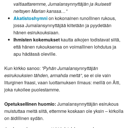
valtiaattaremme, Jumalansynnyttäjän ja ikuisesti
neitsyen Marian kanssa…”
Akatistoshymni
on kokonainen runollinen rukous,
jossa Jumalansynnyttäjää kiitetään ja pyydetään
hänen esirukouksiaan.
Ihmisten kokemukset
kautta aikojen todistavat siitä,
että hänen rukouksensa on voimallinen lohdutus ja
apu hädässä oleville.
Kun kirkko sanoo:
”Pyhän Jumalansynnyttäjän
esirukouksien tähden, armahda meitä”
, se ei ole vain
liturginen fraasi, vaan luottamuksen ilmaus: meillä on Äiti,
joka rukoilee puolestamme.
Opetuksellinen huomio:
Jumalansynnyttäjän esirukous
muistuttaa meitä siitä, ettemme koskaan ole yksin – kirkolla
on äidillinen sydän.