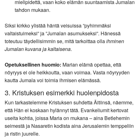
mielipidettä, vaan koko elämän suuntaamista Jumalan
tahdon mukaan.
Siksi kirkko ylistää häntä veisuissa ”pyhimmäksi
valtaistuimeksi” ja ”Jumalan asumukseksi”. Hänessä
toteutuu täydellisimmin se, mitä tarkoittaa olla
ihminen
Jumalan kuvana ja kaltaisena
.
Opetuksellinen huomio:
Marian elämä opettaa, että
nöyryys ei ole heikkoutta, vaan voimaa. Vasta nöyryyden
kautta Jumala voi toimia ihmisen elämässä.
3. Kristuksen esimerkki huolenpidosta
Kun tarkastelemme Kristuksen suhdetta Äitiinsä, näemme,
että Hän ei koskaan hylännyt tätä. Evankeliumit kertovat
useita kohtia, joissa Maria on mukana – aina Betlehemin
seimestä ja Nasaretin kodista aina Jerusalemin temppeliin
ja ristin juurelle.