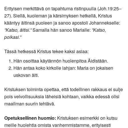
Erityisen merkittävä on tapahtuma ristinpuulla (Joh.19:25–
27). Siellä, kuoleman ja kärsimyksen hetkellä, Kristus
kääntyy äitinsä puoleen ja sanoo apostoli Johannekselle:
”Katso, äitisi.”
Samalla hän sanoo Marialle:
”Katso,
poikasi.”
Tässä hetkessä Kristus tekee kaksi asiaa:
Hän osoittaa käytännön huolenpitoa Äidistään.
Hän antaa koko kirkolle lahjan: Maria on jokaisen
uskovan äiti.
Kristuksen toiminta opettaa, että todellinen rakkaus ei sulje
pois velvollisuuksia läheisiä kohtaan, vaikka edessä olisi
maailman suurin tehtävä.
Opetuksellinen huomio:
Kristuksen esimerkki on kutsu
meille huolehtia omista vanhemmistamme, erityisesti