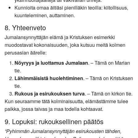
Kunnioita omaa äitiäsi pienilläkin teoilla: kiitollisuus,
kuunteleminen, auttaminen.
8. Yhteenveto
Jumalansynnyttäjän elämä ja Kristuksen esimerkki
muodostavat kokonaisuuden, joka kutsuu meitä kolmen
perusasian äärelle:
Nöyryys ja luottamus Jumalaan
. – Tämä on Marian
tie.
Lähimmäisistä huolehtiminen
. – Tämä on Kristuksen
tie.
Rukous ja esirukouksen turva
. – Tämä on kirkon tie.
Kun seuraamme tätä kolminaisuutta, elämästämme tulee
paikka, jossa taivas ja maa todella kohtaavat.
9. Lopuksi: rukouksellinen päätös
”Pyhimmän Jumalansynnyttäjän esirukousten tähden,