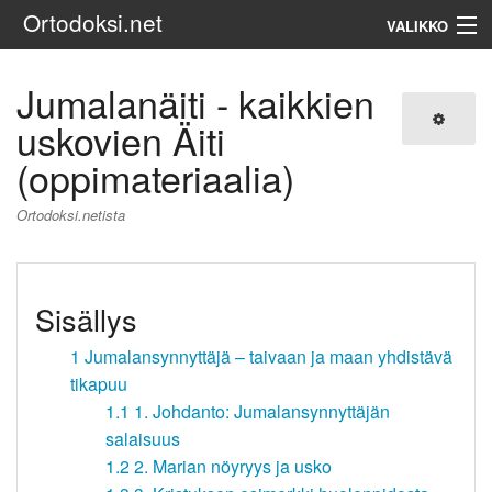
Ortodoksi.net
VALIKKO
Ortodoksinen kirkko
Jumalanäiti - kaikkien
uskovien Äiti
Haku
(oppimateriaalia)
Ortodoksi.netista
Sisällys
1
Jumalansynnyttäjä – taivaan ja maan yhdistävä
tikapuu
1.1
1. Johdanto: Jumalansynnyttäjän
salaisuus
1.2
2. Marian nöyryys ja usko