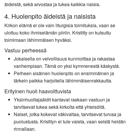
äideistä, sekä arvostaa ja tukea kaikkia naisia.
4. Huolenpito äideistä ja naisista
Kirkon elämä ei ole vain liturgisia toimituksia, vaan se
ulottuu koko ihmiselämän piiriin. Kristitty on kutsuttu
toimimaan lähimmäisen hyväksi.
Vastuu perheessä
Jokaisella on velvollisuus kunnioittaa ja rakastaa
vanhempiaan. Tämä on yksi kymmenestä käskystä.
Perheen sisäinen huolenpito on ensimmäinen ja
tärkein paikka harjoitella lähimmäisenrakkautta.
Erityinen huoli haavoittuvista
Yksinhuoltajaäidit kantavat raskaan vastuun ja
tarvitsevat tukea sekä kirkolta että yhteisöltä.
Naiset, jotka kokevat väkivaltaa, tarvitsevat turvaa ja
puolustusta. Kristityn ei tule vaieta, vaan seistä heidän
rinnallaan.