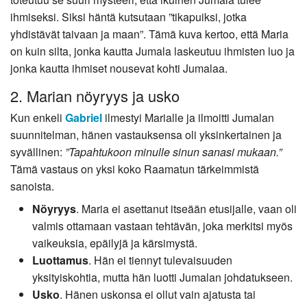
ihmiseksi. Siksi häntä kutsutaan ”tikapuiksi, jotka
yhdistävät taivaan ja maan”. Tämä kuva kertoo, että Maria
on kuin silta, jonka kautta Jumala laskeutuu ihmisten luo ja
jonka kautta ihmiset nousevat kohti Jumalaa.
2. Marian nöyryys ja usko
Kun enkeli
Gabriel
ilmestyi Marialle ja ilmoitti Jumalan
suunnitelman, hänen vastauksensa oli yksinkertainen ja
syvällinen:
”Tapahtukoon minulle sinun sanasi mukaan.”
Tämä vastaus on yksi koko Raamatun tärkeimmistä
sanoista.
Nöyryys
. Maria ei asettanut itseään etusijalle, vaan oli
valmis ottamaan vastaan tehtävän, joka merkitsi myös
vaikeuksia, epäilyjä ja kärsimystä.
Luottamus
. Hän ei tiennyt tulevaisuuden
yksityiskohtia, mutta hän luotti Jumalan johdatukseen.
Usko
. Hänen uskonsa ei ollut vain ajatusta tai