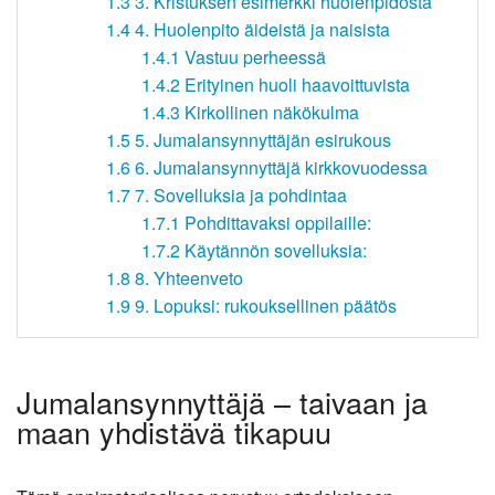
1.3
3. Kristuksen esimerkki huolenpidosta
1.4
4. Huolenpito äideistä ja naisista
1.4.1
Vastuu perheessä
1.4.2
Erityinen huoli haavoittuvista
1.4.3
Kirkollinen näkökulma
1.5
5. Jumalansynnyttäjän esirukous
1.6
6. Jumalansynnyttäjä kirkkovuodessa
1.7
7. Sovelluksia ja pohdintaa
1.7.1
Pohdittavaksi oppilaille:
1.7.2
Käytännön sovelluksia:
1.8
8. Yhteenveto
1.9
9. Lopuksi: rukouksellinen päätös
Jumalansynnyttäjä – taivaan ja
maan yhdistävä tikapuu