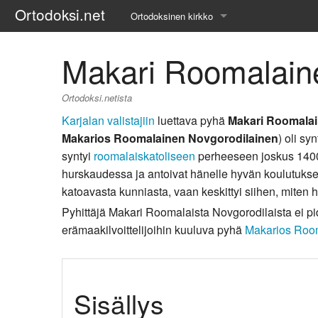
Ortodoksi.net
Ortodoksinen kirkko
Tietopankki
Makari Roomalain
Liturgiset tekstit
Ortodoksi.netista
Opetuspuheet
Karjalan valistajiin
luettava pyhä
Makari Roomala
Makarios Roomalainen Novgorodilainen
) oli s
Kirkkohistoria
syntyi
roomalaiskatoliseen
perheeseen joskus 1400
hurskaudessa ja antoivat hänelle hyvän koulutuksen.
Etiikka
katoavasta kunniasta, vaan keskittyi siihen, miten 
Uskonoppi
Pyhittäjä Makari Roomalaista Novgorodilaista ei pi
erämaakilvoittelijoihin kuuluva pyhä
Makarios Roo
Kirkkotaide
Pyhät ihmiset
Sisällys
Suomen kirkko