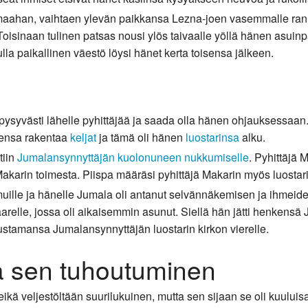
ämaahan, vaihtaen ylevän paikkansa Lezna-joen vasemmalle rann
Toisinaan tulinen patsas nousi ylös taivaalle yöllä hänen asuin
a paikallinen väestö löysi hänet kerta toisensa jälkeen.
 pysyvästi lähelle pyhittäjää ja saada olla hänen ohjauksessaan.
ksensa rakentaa
keljat
ja tämä oli hänen
luostarinsa
alku.
tiin
Jumalansynnyttäjän kuolonuneen nukkumiselle
. Pyhittäjä
Makarin toimesta. Piispa määräsi pyhittäjä Makarin myös luostari
uille ja hänelle Jumala oli antanut selvännäkemisen ja ihmeide
saarelle, jossa oli aikaisemmin asunut. Siellä hän jätti henke
stamansa Jumalansynnyttäjän luostarin kirkon vierelle.
ja sen tuhoutuminen
 eikä veljestöltään suurilukuinen, mutta sen sijaan se oli kuulu