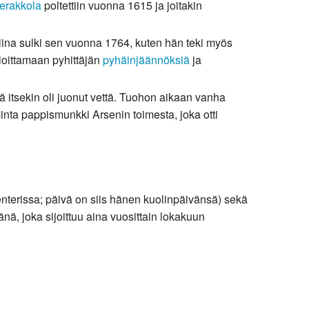
erakkola
poltettiin vuonna 1615 ja joitakin
ina sulki sen vuonna 1764, kuten hän teki myös
nioittamaan pyhittäjän
pyhäinjäännöksiä
ja
jä itsekin oli juonut vettä. Tuohon aikaan vanha
minta pappismunkki Arsenin toimesta, joka otti
nterissa; päivä on siis hänen kuolinpäivänsä) sekä
ä, joka sijoittuu aina vuosittain lokakuun