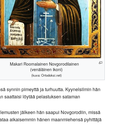
Makari Roomalainen Novgorodilainen
(venäläinen ikoni)
(kuva: Ortodoksi.net)
sä synnin pimeyttä ja turhuutta. Kyynelsilmin hän
än saattaisi löytää pelastuksen sataman
telemusten jälkeen hän saapui Novgorodiin, missä
osisataa aikaisemmin hänen maanmiehensä pyhittäjä