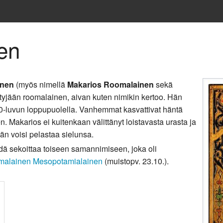
en
inen
(myös nimellä
Makarios Roomalainen
sekä
yntyjään roomalainen, aivan kuten nimikin kertoo. Hän
-luvun loppupuolella. Vanhemmat kasvattivat häntä
 Makarios ei kuitenkaan välittänyt loistavasta urasta ja
hän voisi pelastaa sielunsa.
dä sekoittaa toiseen samannimiseen, joka oli
malainen Mesopotamialainen
(muistopv. 23.10.).