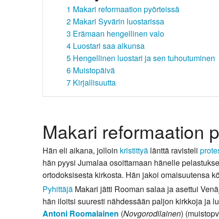
1
Makari reformaation pyörteissä
Kirkkoon liittyminen
2
Makari Syvärin luostarissa
3
Erämaan hengellinen valo
4
Luostari saa alkunsa
5
Hengellinen luostari ja sen tuhoutuminen
6
Muistopäivä
7
Kirjallisuutta
Makari reformaation p
Hän eli aikana, jolloin
kristittyä
länttä ravisteli
prote
hän pyysi Jumalaa osoittamaan hänelle pelastuksen 
ortodoksisesta kirkosta. Hän jakoi omaisuutensa köyh
Pyhittäjä
Makari jätti Rooman salaa ja asettui Venä
hän iloitsi suuresti nähdessään paljon kirkkoja ja
Antoni Roomalainen
(
Novgorodilainen
) (muistopv 