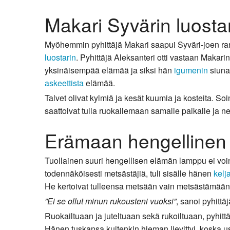
Makari Syvärin luosta
Myöhemmin pyhittäjä Makari saapui Syväri-joen ran
luostarin
. Pyhittäjä Aleksanteri otti vastaan Makari
yksinäisempää elämää ja siksi hän
igumenin
siuna
askeettista
elämää.
Talvet olivat kylmiä ja kesät kuumia ja kosteita. Soin
saattoivat tulla ruokailemaan samalle paikalle ja ne 
Erämaan hengellinen 
Tuollainen suuri hengellisen elämän lamppu ei voin
todennäköisesti metsästäjiä, tuli sisälle hänen
kelj
He kertoivat tulleensa metsään vain metsästämään, 
”Ei se ollut minun rukousteni vuoksi”
, sanoi pyhittäj
Ruokailtuaan ja juteltuaan sekä rukoiltuaan, pyhittä
Hänen tuskansa kuitenkin hieman lievittyi, koska u