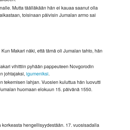
alle. Mutta täälläkään hän ei kauaa saanut olla
paikastaan, toisinaan päivisin Jumalan armo sai
 Kun Makari näki, että tämä oli Jumalan tahto, hän
 Makari vihittiin pyhään pappeuteen Novgorodin
n johtajaksi,
igumeniksi
.
n tekemisen lahjan. Vuosien kuluttua hän luovutti
nsä Jumalan huomaan elokuun 15. päivänä 1550.
isa korkeasta hengellisyydestään. 17. vuosisadalla