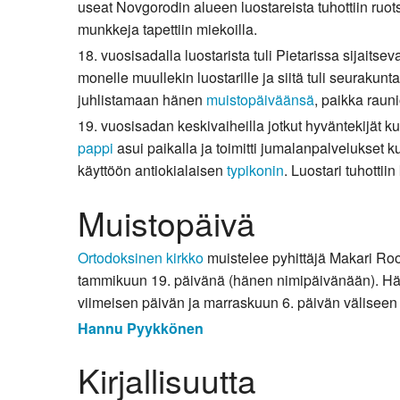
useat Novgorodin alueen luostareista tuhottiin ruo
munkkeja tapettiin miekoilla.
18. vuosisadalla luostarista tuli Pietarissa sijaits
monelle muullekin luostarille ja siitä tuli seurakunta
juhlistamaan hänen
muistopäiväänsä
, paikka rauni
19. vuosisadan keskivaiheilla jotkut hyväntekijät ku
pappi
asui paikalla ja toimitti jumalanpalvelukset k
käyttöön antiokialaisen
typikonin
. Luostari tuhotti
Muistopäivä
Ortodoksinen kirkko
muistelee pyhittäjä Makari Roo
tammikuun 19. päivänä (hänen nimipäivänään). Hänt
viimeisen päivän ja marraskuun 6. päivän väliseen 
Hannu Pyykkönen
Kirjallisuutta