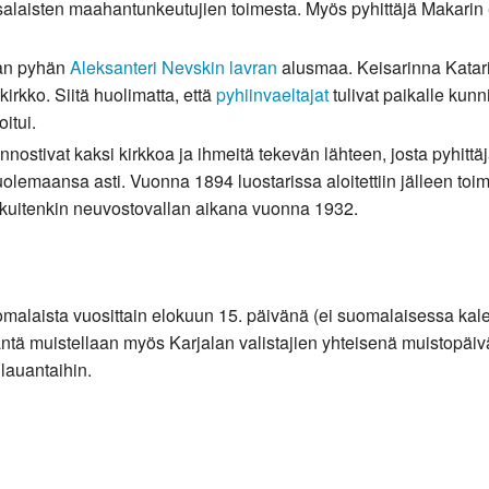
tsalaisten maahantunkeutujien toimesta. Myös pyhittäjä Makarin
evan pyhän
Aleksanteri Nevskin
lavran
alusmaa. Keisarinna Katari
kirkko. Siitä huolimatta, että
pyhiinvaeltajat
tulivat paikalle kun
oitui.
nnostivat kaksi kirkkoa ja ihmeitä tekevän lähteen, josta pyhittä
uolemaansa asti. Vuonna 1894 luostarissa aloitettiin jälleen toi
in kuitenkin neuvostovallan aikana vuonna 1932.
malaista vuosittain elokuun 15. päivänä (ei suomalaisessa kale
ä muistellaan myös Karjalan valistajien yhteisenä muistopäivän
lauantaihin.