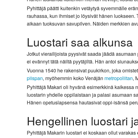
Pyhittäjä päätti kuitenkin vetäytyä syvemmälle er
rauhassa, kun ihmiset jo löysivät hänen luokseen. 
aikaan tuoksuvan savupilven. Näiden merkkien avull
Luostari saa alkunsa
Jotkut vierailijoista pyysivät saada jäädä asumaan
ei evännyt tätä näiltä pyytäjiltä. Hän antoi siunau
Vuonna 1540 he rakensivat puukirkon, joka omistet
piispan
, myöhemmin koko Venäjän
metropoliitan
, 
Pyhittäjä Makari oli hyvänä esimerkkinä kaikessa m
luostarin yhdelle oppilaistaan ja palasi asumaan 
Hänen opetuslapsensa hautasivat oppi-isänsä peru
Hengellinen luostari 
Pyhittäjä Makarin luostari ei koskaan ollut varakas