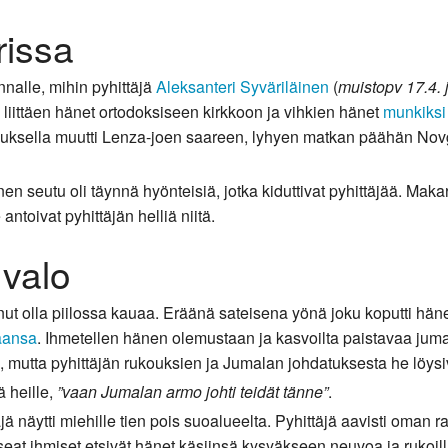
rissa
nalle, mihin pyhittäjä
Aleksanteri Syväriläinen
(
muistopv 17.4. 
n liittäen hänet ortodoksiseen kirkkoon ja vihkien hänet
munkiksi
uksella muutti Lenza-joen saareen, lyhyen matkan päähän Novg
en seutu oli täynnä hyönteisiä, jotka kiduttivat pyhittäjää. Makari 
antoivat pyhittäjän helliä niitä.
valo
ut olla piilossa kauaa. Eräänä sateisena yönä joku koputti hänen
aansa
. Ihmetellen hänen olemustaan ja kasvoilta paistavaa juma
mutta pyhittäjän rukouksien ja Jumalan johdatuksesta he löysiv
ä heille,
”vaan Jumalan armo johti teidät tänne”
.
jä näytti miehille tien pois suoalueelta. Pyhittäjä aavisti oman 
seat ihmiset etsivät hänet käsiinsä kysyäkseen neuvoa ja rukoil