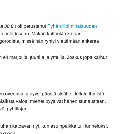
ja 30.8.
) oli perustanut
Pyhän Kolminaisuuden
luostarissaan. Makari kuitenkin kaipasi
orodista, missä hän ryhtyi viettämään ankaraa
eli marjoilla, juurilla ja yrteillä. Joskus jopa karhut
 oveensa ja pyysi päästä sisälle. Joitain ihmisiä,
lallista valoa, miehet pyysivät hänen siunaustaan.
ät pyhittäjän.
rauhan katoavan nyt, kun asuinpaikka tuli tunnetuksi.
lakseen.