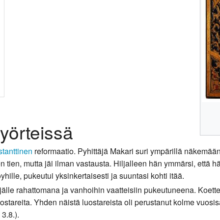
yörteissä
stanttinen
reformaatio. Pyhittäjä Makari suri ympärillä näkemään
tien, mutta jäi ilman vastausta. Hiljalleen hän ymmärsi, että h
ille, pukeutui yksinkertaisesti ja suuntasi kohti itää.
jälle rahattomana ja vanhoihin vaatteisiin pukeutuneena. Koet
 luostareita. Yhden näistä luostareista oli perustanut kolme vu
3.8.).