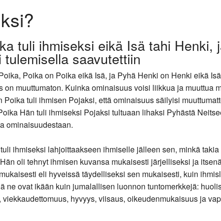
eksi?
ka tuli ihmiseksi eikä Isä tahi Henki, 
 tulemisella saavutettiin
 Poika, Poika on Poika eikä Isä, ja Pyhä Henki on Henki eikä Isä
us on muuttumaton. Kuinka ominaisuus voisi liikkua ja muuttua
Poika tuli ihmisen Pojaksi, että ominaisuus säilyisi muuttumatt
oika Hän tuli ihmiseksi Pojaksi tultuaan lihaksi Pyhästä Neitse
ta ominaisuudestaan.
uli ihmiseksi lahjoittaakseen ihmiselle jälleen sen, minkä takia
 Hän oli tehnyt ihmisen kuvansa mukaisesti järjelliseksi ja itsenä
mukaisesti eli hyveissä täydelliseksi sen mukaisesti, kuin ihmisl
llä ne ovat ikään kuin jumalallisen luonnon tuntomerkkejä: huoli
s, viekkaudettomuus, hyvyys, viisaus, oikeudenmukaisuus ja va