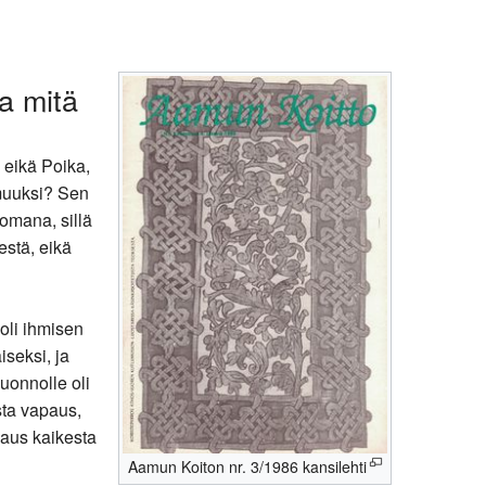
ja mitä
 eikä Poika,
 muuksi? Sen
omana, sillä
estä, eikä
 oli ihmisen
iseksi, ja
uonnolle oli
sta vapaus,
paus kaikesta
Aamun Koiton nr. 3/1986 kansilehti