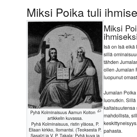
Miksi Poika tuli ihmis
Kirkkoon liittyminen
Miksi Poi
ihmiseksi
Isä on Isä eikä
sillä ominaisu
tähden Jumalan 
ollen Jumalan P
luopunut omas
Jumalan Poika t
luonutkin. Sillä
kaltaisuutensa 
Pyhä Kolminaisuus Aamun Koiton
mahdollista, si
artikkelin kuvassa.
keskittyneisyy
Pyhä Kolminaisuus, ristin yläosa, P.
Eliaan kirkko, Ilomantsi. (Teoksesta P.
pahasta.
Sasalzi ja V. P. Takala: Pyhä kuva ja