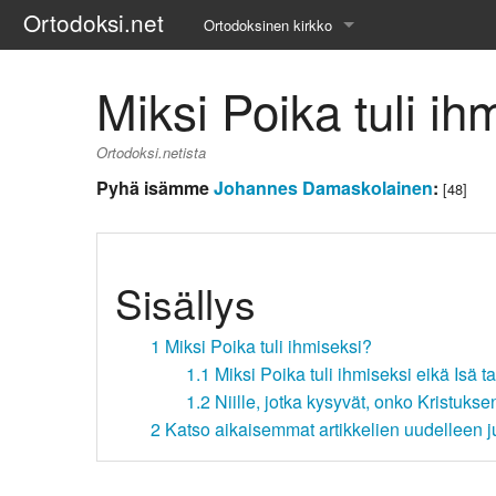
Ortodoksi.net
Ortodoksinen kirkko
Tietopankki
Miksi Poika tuli ih
Liturgiset tekstit
Ortodoksi.netista
Opetuspuheet
Pyhä isämme
Johannes Damaskolainen
:
[48]
Kirkkohistoria
Etiikka
Sisällys
Uskonoppi
1
Miksi Poika tuli ihmiseksi?
1.1
Miksi Poika tuli ihmiseksi eikä Isä t
Kirkkotaide
1.2
Niille, jotka kysyvät, onko Kristuks
Pyhät ihmiset
2
Katso aikaisemmat artikkelien uudelleen j
Suomen kirkko