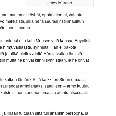
esitys IV” kansi
 vaan muutamat köyhät, oppimattomat, vainotut,
voimakkaista, sillä heitä seurasi ristiinnaulitun
ämän tuomittavana.
pelastanut niin kuin Mooses yhtä kansaa Egyptistä
 hirmuvaltiaasta, synnistä. Hän ei pakota
lä ja pitkämielisyydellä Hän taivuttaa ihmisiä
 mutta he pitivät kiinni synnistään, ja he pitivät
lle kaiken tämän? Sillä kaikki on Sinun omaasi,
äsi tiedät armolahjaksi saajilleen – armo kuuluu
 takaisin siihen sanomattomassa alentumisessasi.
 lihaan tultuaan siitä tuli lihankin persoona, ja