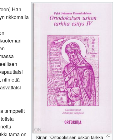
uteen) Hän
yn rikkomalla
 on
e kuoleman
aan
omassa
eellisen
vapauttaisi
niin että
asvattaisi
ja temppelit
totista
nettu
ikki tämä on
Kirjan ”Ortodoksisen uskon tarkka