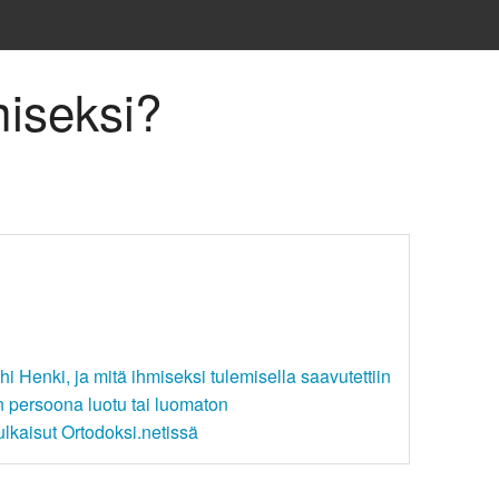
miseksi?
ahi Henki, ja mitä ihmiseksi tulemisella saavutettiin
en persoona luotu tai luomaton
ulkaisut Ortodoksi.netissä