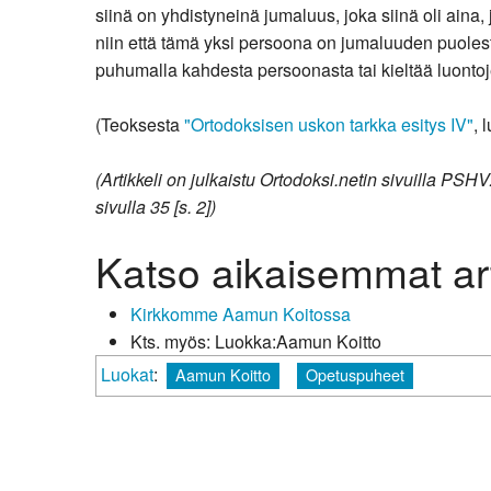
siinä on yhdistyneinä jumaluus, joka siinä oli aina
niin että tämä yksi persoona on jumaluuden puoles
puhumalla kahdesta persoonasta tai kieltää luonto
(Teoksesta
"Ortodoksisen uskon tarkka esitys IV"
, 
(Artikkeli on julkaistu Ortodoksi.netin sivuilla PSHV
sivulla 35 [s. 2])
Katso aikaisemmat art
Kirkkomme Aamun Koitossa
Kts. myös: Luokka:Aamun Koitto
Luokat
:
Aamun Koitto
Opetuspuheet