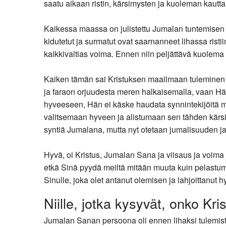
saatu aikaan ristin, kärsimysten ja kuoleman kautta
Kaikessa maassa on julistettu Jumalan tuntemisen e
kidutetut ja surmatut ovat saarnanneet lihassa ristiin
kaikkivaltias voima. Ennen niin peljättävä kuolema 
Kaiken tämän sai Kristuksen maailmaan tuleminen a
ja faraon orjuudesta meren halkaisemalla, vaan Hä
hyveeseen, Hän ei käske haudata synnintekijöitä maah
valitsemaan hyveen ja alistumaan sen tähden kärsimyk
syntiä Jumalana, mutta nyt otetaan jumalisuuden j
Hyvä, oi Kristus, Jumalan Sana ja viisaus ja voima
etkä Sinä pyydä meiltä mitään muuta kuin pelastum
Sinulle, joka olet antanut olemisen ja lahjoittanu
Niille, jotka kysyvät, onko Kr
Jumalan Sanan persoona oli ennen lihaksi tulemista 