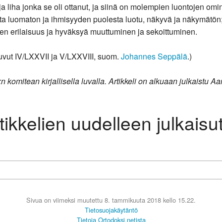
, ja liha jonka se oli ottanut, ja siinä on molempien luontojen o
ta luomaton ja ihmisyyden puolesta luotu, näkyvä ja näkymätön;
jen erilaisuus ja hyväksyä muuttuminen ja sekoittuminen.
luvut IV/LXXVII ja V/LXXVIII, suom.
Johannes Seppälä
.)
:n komitean kirjallisella luvalla. Artikkeli on alkuaan julkaistu 
ikkelien uudelleen julkaisu
Sivua on viimeksi muutettu 8. tammikuuta 2018 kello 15.22.
Tietosuojakäytäntö
Tietoja Ortodoksi.netista