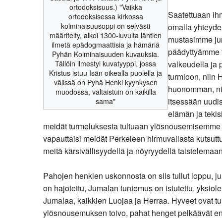
ortodoksisuus.) "Vaikka
Saatettuaan ih
ortodoksisessa kirkossa
kolminaisuusoppi on selvästi
omalla yhteyde
määritelty, alkoi 1300-luvulta lähtien
mustasimme jum
ilmetä epädogmaattisia ja hämäriä
päädyttyämme tu
Pyhän Kolminaisuuden kuvauksia.
Tällöin ilmestyi kuvatyyppi, jossa
valkeudella ja
Kristus istuu Isän oikealla puolella ja
turmioon, niin 
välissä on Pyhä Henki kyyhkysen
huonomman, nim
muodossa, valtaistuin on kaikilla
itsessään uudis
sama"
elämän ja tekis
meidät turmeluksesta tultuaan ylösnousemisemme esi
vapauttaisi meidät Perkeleen hirmuvallasta kutsutt
meitä kärsivällisyydellä ja nöyryydellä taistelemaa
Pahojen henkien uskonnosta on siis tullut loppu, ju
on hajotettu, Jumalan tuntemus on istutettu, yksiole
Jumalaa, kaikkien Luojaa ja Herraa. Hyveet ovat t
ylösnousemuksen toivo, pahat henget pelkäävät enne