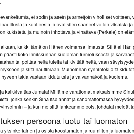
.
vankeliumia, ei sodin ja asein ja armeijoin viholliset voittaen,
naulitusta ja kuolleesta ja ovat siten saaneet voiton viisaista ja 
on kukistettu ja muinoin inhottava ja vihattava (Perkele) on el
ikaan, kaikki tämä on Hänen voimansa ilmausta. Sillä ei Hän 
n päästi koko ihmiskunnan kuoleman turmeluksesta ja karvaasta
an tai polttaa heitä tulella tai kivittää heitä, vaan sävyisyydel
seen ja siitä nauttimaan. Muinoinhan synnintekijöitä kidutettiin
a hyveen takia vastaan kidutuksia ja vaivannäköä ja kuolema.
 ja kaikkivaltias Jumala! Millä me varattomat maksaisimme Sinu
ista, jonka senkin Sinä itse annat ja sanomattomassa hyvyydess
t hyvinvoinnin – ja kun me siitä lankeamme pois, johdatat meidät
istuksen persoona luotu tai luomaton
yksinkertainen ja osista koostumaton ja ruumiiton ja luomaton, ja