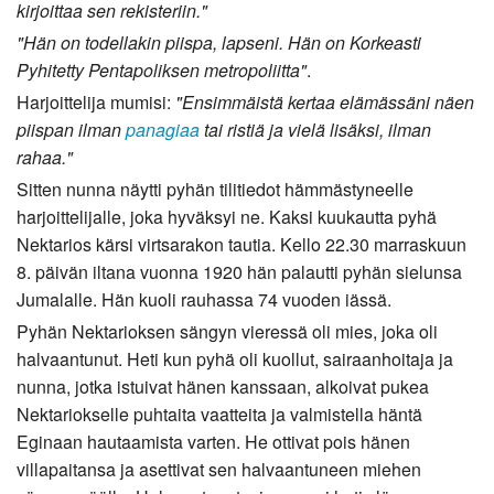
kirjoittaa sen rekisteriin."
"Hän on todellakin piispa, lapseni. Hän on Korkeasti
Pyhitetty Pentapoliksen metropoliitta"
.
Harjoittelija mumisi:
"Ensimmäistä kertaa elämässäni näen
piispan ilman
panagiaa
tai ristiä ja vielä lisäksi, ilman
rahaa."
Sitten nunna näytti pyhän tilitiedot hämmästyneelle
harjoittelijalle, joka hyväksyi ne. Kaksi kuukautta pyhä
Nektarios kärsi virtsarakon tautia. Kello 22.30 marraskuun
8. päivän iltana vuonna 1920 hän palautti pyhän sielunsa
Jumalalle. Hän kuoli rauhassa 74 vuoden iässä.
Pyhän Nektarioksen sängyn vieressä oli mies, joka oli
halvaantunut. Heti kun pyhä oli kuollut, sairaanhoitaja ja
nunna, jotka istuivat hänen kanssaan, alkoivat pukea
Nektariokselle puhtaita vaatteita ja valmistella häntä
Eginaan hautaamista varten. He ottivat pois hänen
villapaitansa ja asettivat sen halvaantuneen miehen