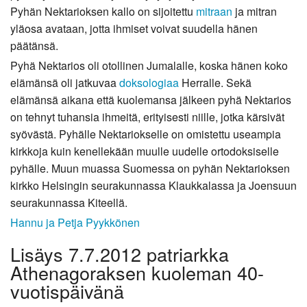
Pyhän Nektarioksen kallo on sijoitettu
mitraan
ja mitran
yläosa avataan, jotta ihmiset voivat suudella hänen
päätänsä.
Pyhä Nektarios oli otollinen Jumalalle, koska hänen koko
elämänsä oli jatkuvaa
doksologiaa
Herralle. Sekä
elämänsä aikana että kuolemansa jälkeen pyhä Nektarios
on tehnyt tuhansia ihmeitä, erityisesti niille, jotka kärsivät
syövästä. Pyhälle Nektariokselle on omistettu useampia
kirkkoja kuin kenellekään muulle uudelle ortodoksiselle
pyhälle. Muun muassa Suomessa on pyhän Nektarioksen
kirkko Helsingin seurakunnassa Klaukkalassa ja Joensuun
seurakunnassa Kiteellä.
Hannu ja
Petja Pyykkönen
Lisäys 7.7.2012 patriarkka
Athenagoraksen kuoleman 40-
vuotispäivänä