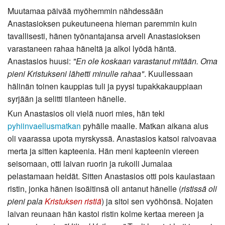
Muutamaa päivää myöhemmin nähdessään
Anastasioksen pukeutuneena hieman paremmin kuin
tavallisesti, hänen työnantajansa arveli Anastasioksen
varastaneen rahaa häneltä ja alkoi lyödä häntä.
Anastasios huusi:
"En ole koskaan varastanut mitään. Oma
pieni Kristukseni lähetti minulle rahaa"
. Kuullessaan
hälinän toinen kauppias tuli ja pyysi tupakkakauppiaan
syrjään ja selitti tilanteen hänelle.
Kun Anastasios oli vielä nuori mies, hän teki
pyhiinvaellusmatkan
pyhälle maalle. Matkan aikana alus
oli vaarassa upota myrskyssä. Anastasios katsoi raivoavaa
merta ja sitten kapteenia. Hän meni kapteenin viereen
seisomaan, otti laivan ruorin ja rukoili Jumalaa
pelastamaan heidät. Sitten Anastasios otti pois kaulastaan
ristin, jonka hänen isoäitinsä oli antanut hänelle (
ristissä oli
pieni pala
Kristuksen ristiä
) ja sitoi sen vyöhönsä. Nojaten
laivan reunaan hän kastoi ristin kolme kertaa mereen ja