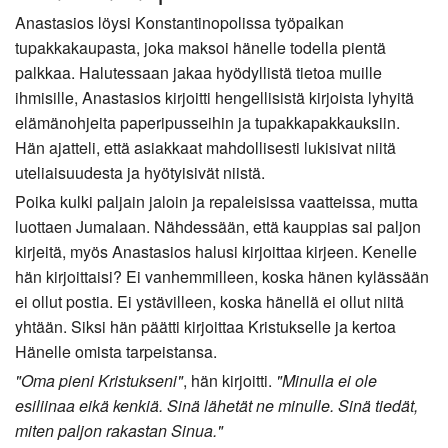
Anastasios löysi Konstantinopolissa työpaikan
tupakkakaupasta, joka maksoi hänelle todella pientä
palkkaa. Halutessaan jakaa hyödyllistä tietoa muille
ihmisille, Anastasios kirjoitti hengellisistä kirjoista lyhyitä
elämänohjeita paperipusseihin ja tupakkapakkauksiin.
Hän ajatteli, että asiakkaat mahdollisesti lukisivat niitä
uteliaisuudesta ja hyötyisivät niistä.
Poika kulki paljain jaloin ja repaleisissa vaatteissa, mutta
luottaen Jumalaan. Nähdessään, että kauppias sai paljon
kirjeitä, myös Anastasios halusi kirjoittaa kirjeen. Kenelle
hän kirjoittaisi? Ei vanhemmilleen, koska hänen kylässään
ei ollut postia. Ei ystävilleen, koska hänellä ei ollut niitä
yhtään. Siksi hän päätti kirjoittaa Kristukselle ja kertoa
Hänelle omista tarpeistansa.
"Oma pieni Kristukseni"
, hän kirjoitti.
"Minulla ei ole
esiliinaa eikä kenkiä. Sinä lähetät ne minulle. Sinä tiedät,
miten paljon rakastan Sinua."