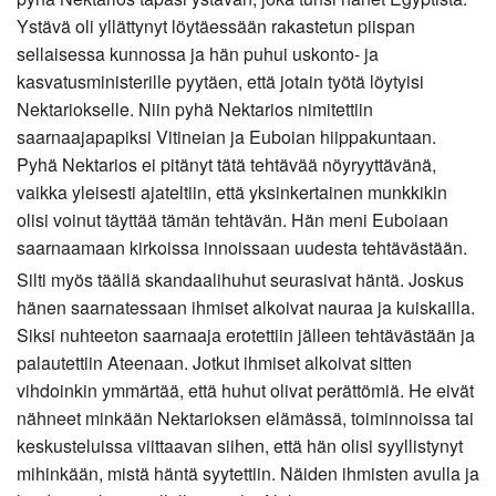
Ystävä oli yllättynyt löytäessään rakastetun piispan
sellaisessa kunnossa ja hän puhui uskonto- ja
kasvatusministerille pyytäen, että jotain työtä löytyisi
Nektariokselle. Niin pyhä Nektarios nimitettiin
saarnaajapapiksi Vitineian ja Euboian hiippakuntaan.
Pyhä Nektarios ei pitänyt tätä tehtävää nöyryyttävänä,
vaikka yleisesti ajateltiin, että yksinkertainen munkkikin
olisi voinut täyttää tämän tehtävän. Hän meni Euboiaan
saarnaamaan kirkoissa innoissaan uudesta tehtävästään.
Silti myös täällä skandaalihuhut seurasivat häntä. Joskus
hänen saarnatessaan ihmiset alkoivat nauraa ja kuiskailla.
Siksi nuhteeton saarnaaja erotettiin jälleen tehtävästään ja
palautettiin Ateenaan. Jotkut ihmiset alkoivat sitten
vihdoinkin ymmärtää, että huhut olivat perättömiä. He eivät
nähneet minkään Nektarioksen elämässä, toiminnoissa tai
keskusteluissa viittaavan siihen, että hän olisi syyllistynyt
mihinkään, mistä häntä syytettiin. Näiden ihmisten avulla ja