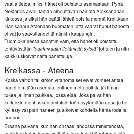
vaatia tietoa, miksi hänet oli poistettu asemastaan. Pyhä
Nektarios arveli tämän aiheuttavan häiriötä Aleksandrian
kirkossa ja siksi hän päätti lähteä pois ja mennä Kreikkaan.
Hän saapui Ateenaan huomaten, että väärät huhut hänestä
olivat jo saavuttaneet tämänkin kaupungin.
Tuomiokirjeessä sanottiin vain, että hänet oli poistettu
tehtävästään
"patriarkaatin tietämistä syistä"
johtuen ja niin
kaikki uskoivat näitä panetteluja.
Kreikassa - Ateena
Koska valtion tai kirkon viranomaiset eivät voineet antaa
hänelle mitään asemaa, entinen metropoliitta jäi ilman
tukea ja ilman paikkaa, jossa elää. Joka päivä hän
kuitenkin meni uskontoministeriöön pyytämään apua ja he
kyllästyivät pian häneen ja alkoivat kohdella häntä todella
huonosti.
Eräänä päivänä, kun hän oli taas lähdössä ministeriöstä,
pyhä Nektarios tapasi ystävän, joka tunsi hänet Egyptistä.