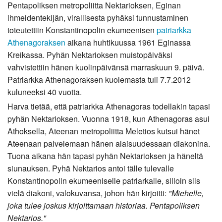
Pentapoliksen metropoliitta Nektarioksen, Eginan
ihmeidentekijän, virallisesta pyhäksi tunnustaminen
toteutettiin Konstantinopolin ekumeenisen
patriarkka
Athenagoraksen
aikana huhtikuussa 1961 Eginassa
Kreikassa. Pyhän Nektarioksen muistopäiväksi
vahvistettiin hänen kuolinpäivänsä marraskuun 9. päivä.
Patriarkka Athenagoraksen kuolemasta tuli 7.7.2012
kuluneeksi 40 vuotta.
Harva tietää, että patriarkka Athenagoras todellakin tapasi
pyhän Nektarioksen. Vuonna 1918, kun Athenagoras asui
Athoksella, Ateenan metropoliitta Meletios kutsui hänet
Ateenaan palvelemaan hänen alaisuudessaan diakonina.
Tuona aikana hän tapasi pyhän Nektarioksen ja häneltä
siunauksen. Pyhä Nektarios antoi tälle tulevalle
Konstantinopolin ekumeeniselle patriarkalle, silloin siis
vielä diakoni, valokuvansa, johon hän kirjoitti:
"Miehelle,
joka tulee joskus kirjoittamaan historiaa. Pentapoliksen
Nektarios."