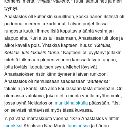
komensi merta:
"Hiljaa! Vaikene."
Tuuli laantui heti ja meri
tyyntyi.
Anastasios oli kuitenkin surullinen, koska hänen ristinsä oli
pudonnut mereen ja kadonnut. Laivan purjehtiessa
rungosta kuului ihmeellisiä koputtavia ääniä vesirajan
alapuolelta. Kun alus tuli satamaan, Anastasios tuli ulos ja
alkoi kävellä pois. Yhtäkkiä kapteeni huusi:
"Kefalas,
Kefalas, tule takaisin tänne."
Kapteeni oli pyytänyt joitakin
miehiä tutkimaan pienen veneen kanssa laivan rungon,
jotta löytäisi koputuksen syyn. Miehet löysivät
Anastasioksen ristin kiinnittyneenä laivan runkoon.
Anastasios oli riemuissaan saadessaan
”aarteensa”
takaisin ja kantoi sitä aina kaulassaan tästä eteenpäin. On
olemassa valokuva, joka otettu monta vuotta myöhemmin,
jossa pyhä Nektarios on
munkkina
skufia
päässään. Risti
on selvästi nähtävissä myös tässä kuvassa.
7. päivänä marraskuuta vuonna 1875 Anastasios vihittiin
munkiksi
Khioksen Nea Monin
luostarissa
ja hänen