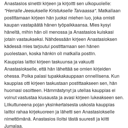
Anastasios sinetöi kirjeen ja kirjoitti sen ulkopuolelle:
"Herralle Jeesukselle Kristukselle Taivaassa"
. Matkallaan
postittamaan kirjeen hän juoksi miehen luo, joka omisti
kaupan vastapäätä hänen työpaikkaansa. Mies kysyi
häneltä, mihin hän oli menossa ja Anastasios kuiskasi
jotain vastaukseksi. Nähdessään kirjeen Anastasioksen
kädessä mies tarjoutui postittamaan sen hänen
puolestaan, koska hänkin oli matkalla postiin.
Kauppias laittoi kirjeen taskuunsa ja vakuutti
Anastasiokselle, että hän lähettää se omien kirjeiden
ohessa. Poika palasi tupakkakauppaan onnellisena. Kun
kauppias otti kirjeen taskustaan postittaakseen sen, hän
huomasi osoitteen. Hämmästynyt ja utelias kauppias ei
voinut vastustaa kiusausta ja avasi kirjeen lukeakseen sen.
Liikuttuneena pojan yksinkertaisesta uskosta kauppias
laittoi rahaa kirjekuoreen ja lähetti sen Anastasiokselle
nimettömänä. Anastasios iloitsi tästä suuresti ja kiitti
Jumalaa.