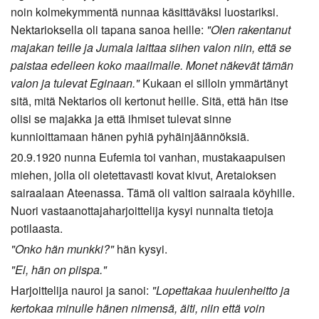
noin kolmekymmentä nunnaa käsittäväksi luostariksi.
Nektarioksella oli tapana sanoa heille:
"Olen rakentanut
majakan teille ja Jumala laittaa siihen valon niin, että se
paistaa edelleen koko maailmalle. Monet näkevät tämän
valon ja tulevat Eginaan."
Kukaan ei silloin ymmärtänyt
sitä, mitä Nektarios oli kertonut heille. Sitä, että hän itse
olisi se majakka ja että ihmiset tulevat sinne
kunnioittamaan hänen pyhiä pyhäinjäännöksiä.
20.9.1920 nunna Eufemia toi vanhan, mustakaapuisen
miehen, jolla oli oletettavasti kovat kivut, Aretaioksen
sairaalaan Ateenassa. Tämä oli valtion sairaala köyhille.
Nuori vastaanottajaharjoittelija kysyi nunnalta tietoja
potilaasta.
"Onko hän munkki?"
hän kysyi.
"Ei, hän on piispa."
Harjoittelija nauroi ja sanoi:
"Lopettakaa huulenheitto ja
kertokaa minulle hänen nimensä, äiti, niin että voin