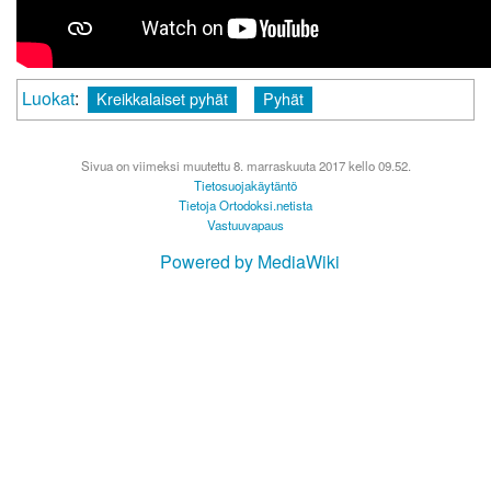
Luokat
:
Kreikkalaiset pyhät
Pyhät
Sivua on viimeksi muutettu 8. marraskuuta 2017 kello 09.52.
Tietosuojakäytäntö
Tietoja Ortodoksi.netista
Vastuuvapaus
Powered by MediaWiki