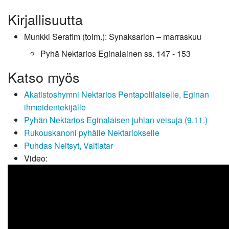
Kirjallisuutta
Munkki Serafim (toim.): Synaksarion – marraskuu
Pyhä Nektarios Eginalainen ss. 147 - 153
Katso myös
Akatistoshymni Nektarios Pentapolilaiselle, Eginan
ihmeidentekijälle
Pyhän Nektarios Eginalaisen juhlan veisuja (9.11.)
Rukouskanoni pyhälle Nektariokselle
Puhdas Neitsyt, Valtiatar
Video: