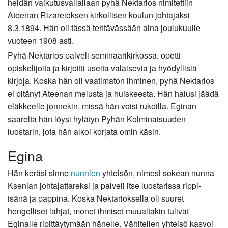
heidän vaikutusvallallaan pyhä Nektarios nimitettiin
Ateenan Rizareioksen kirkollisen koulun johtajaksi
8.3.1894. Hän oli tässä tehtävässään aina joulukuulle
vuoteen 1908 asti.
Pyhä Nektarios palveli seminaarikirkossa, opetti
opiskelijoita ja kirjoitti useita valaisevia ja hyödyllisiä
kirjoja. Koska hän oli vaatimaton ihminen, pyhä Nektarios
ei pitänyt Ateenan melusta ja huiskeesta. Hän halusi jäädä
eläkkeelle jonnekin, missä hän voisi rukoilla. Eginan
saarelta hän löysi hylätyn Pyhän Kolminaisuuden
luostarin, jota hän alkoi korjata omin käsin.
Egina
Hän keräsi sinne
nunnien
yhteisön, nimesi sokean nunna
Ksenian johtajattareksi ja palveli itse luostarissa rippi-
isänä ja pappina. Koska Nektarioksella oli suuret
hengelliset lahjat, monet ihmiset muualtakin tulivat
Eginalle ripittäytymään hänelle. Vähitellen yhteisö kasvoi