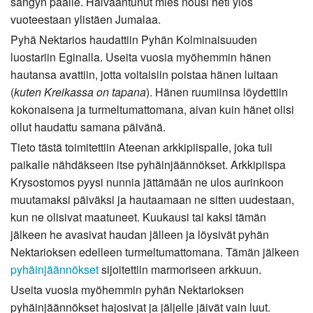
sängyn päälle. Halvaantunut mies nousi heti ylös
vuoteestaan ylistäen Jumalaa.
Pyhä Nektarios haudattiin Pyhän Kolminaisuuden
luostariin Eginalla. Useita vuosia myöhemmin hänen
hautansa avattiin, jotta voitaisiin poistaa hänen luitaan
(
kuten Kreikassa on tapana
). Hänen ruumiinsa löydettiin
kokonaisena ja turmeltumattomana, aivan kuin hänet olisi
ollut haudattu samana päivänä.
Tieto tästä toimitettiin Ateenan arkkipiispalle, joka tuli
paikalle nähdäkseen itse pyhäinjäännökset. Arkkipiispa
Krysostomos pyysi nunnia jättämään ne ulos aurinkoon
muutamaksi päiväksi ja hautaamaan ne sitten uudestaan,
kun ne olisivat maatuneet. Kuukausi tai kaksi tämän
jälkeen he avasivat haudan jälleen ja löysivät pyhän
Nektarioksen edelleen turmeltumattomana. Tämän jälkeen
pyhäinjäännökset
sijoitettiin marmoriseen arkkuun.
Useita vuosia myöhemmin pyhän Nektarioksen
pyhäinjäännökset hajosivat ja jäljelle jäivät vain luut.