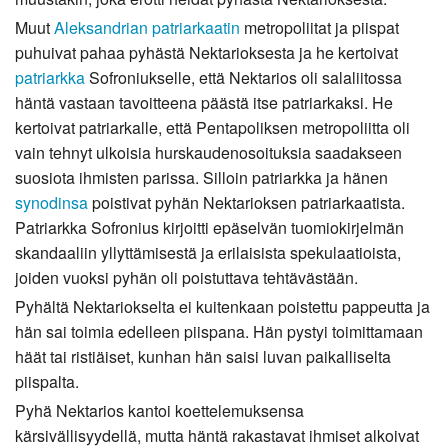
Muut
Aleksandrian patriarkaatin
metropoliitat ja piispat
puhuivat pahaa pyhästä Nektarioksesta ja he kertoivat
patriarkka
Sofroniukselle, että Nektarios oli salaliitossa
häntä vastaan tavoitteena päästä itse patriarkaksi. He
kertoivat patriarkalle, että Pentapoliksen metropoliitta oli
vain tehnyt ulkoisia hurskaudenosoituksia saadakseen
suosiota ihmisten parissa. Silloin patriarkka ja hänen
synodinsa
poistivat pyhän Nektarioksen patriarkaatista.
Patriarkka Sofronius kirjoitti epäselvän tuomiokirjelmän
skandaaliin yllyttämisestä ja erilaisista spekulaatioista,
joiden vuoksi pyhän oli poistuttava tehtävästään.
Pyhältä Nektariokselta ei kuitenkaan poistettu pappeutta ja
hän sai toimia edelleen piispana. Hän pystyi toimittamaan
häät tai ristiäiset, kunhan hän saisi luvan paikalliselta
piispalta.
Pyhä Nektarios kantoi koettelemuksensa
kärsivällisyydellä, mutta häntä rakastavat ihmiset alkoivat