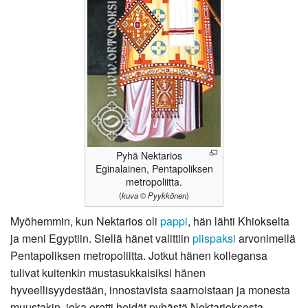
Pyhä Nektarios
Eginalainen, Pentapoliksen
metropoliitta.
(
kuva © Pyykkönen
)
Myöhemmin, kun Nektarios oli
pappi
, hän lähti Khiokselta
ja meni Egyptiin. Siellä hänet valittiin
piispaksi
arvonimellä
Pentapoliksen metropoliitta. Jotkut hänen kollegansa
tulivat kuitenkin mustasukkaisiksi hänen
hyveellisyydestään, innostavista saarnoistaan ja monesta
muustakin, joka erotti heidät pyhästä Nektarioksesta.