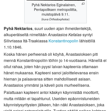
Pyhä Nektarios Eginalainen,
Pentapoliksen metropoliitta,
muistopäivä 9.11.
(
kuva Orthodoxphotos
)
Pyhä Nektarios
, suuri uuden ajan ihmeidentekijä,
alkuperäiseltä nimeltään
Anastasios Kefalas
syntyi
Silivriassa Itä-Traakiassa
Konstantinopolin
lähistöllä
1.10.1846.
Koska hänen perheensä oli köyhä, Anastasioksen piti
mennä Konstantinopoliin töihin jo 14-vuotiaana. Hänellä ei
ollut rahaa, joten hän pyysi laivan kapteenia ottamaan
hänet mukaansa. Kapteeni sanoi jaloittelevansa ensin
hieman ja palaavansa sitten mahdollisesti asiaan.
Anastasios ymmärsi ja käveli pois murheellisena.
Palattuaan kapteeni antoi käskyn käynnistää moottorit,
mutta mitään ei tapahtunut. Useiden epäonnistuneiden
käynnistysyritysten jälkeen, hän näki Anastasioksen, joka
vielä seisoi satamalaiturilla. Tuntien sääliä poikaa kohtaan