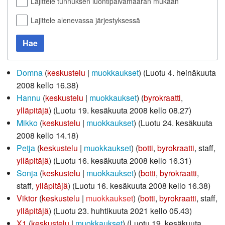
Lajittele tunnuksen luontipäivämäärän mukaan
Lajittele alenevassa järjestyksessä
Hae
Domna
keskustelu
muokkaukset
(Luotu 4. heinäkuuta
2008 kello 16.38)
Hannu
keskustelu
muokkaukset
‏‎ (
byrokraatti
,
ylläpitäjä
) (Luotu 19. kesäkuuta 2008 kello 08.27)
Mikko
keskustelu
muokkaukset
(Luotu 24. kesäkuuta
2008 kello 14.18)
Petja
keskustelu
muokkaukset
‏‎ (
botti
,
byrokraatti
, staff,
ylläpitäjä
) (Luotu 16. kesäkuuta 2008 kello 16.31)
Sonja
keskustelu
muokkaukset
‏‎ (
botti
,
byrokraatti
,
staff,
ylläpitäjä
) (Luotu 16. kesäkuuta 2008 kello 16.38)
Viktor
keskustelu
muokkaukset
‏‎ (
botti
,
byrokraatti
, staff,
ylläpitäjä
) (Luotu 23. huhtikuuta 2021 kello 05.43)
X1
keskustelu
muokkaukset
(Luotu 19. kesäkuuta