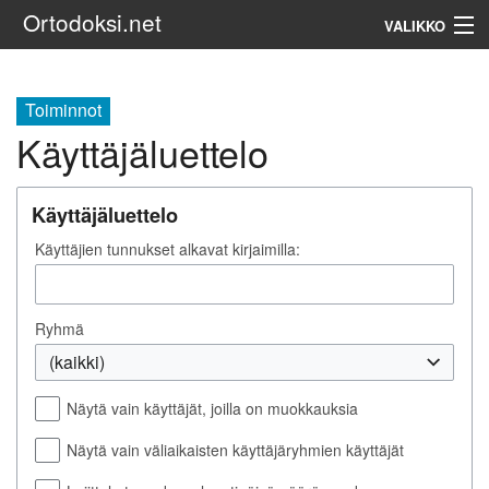
Ortodoksi.net
VALIKKO
Ortodoksinen kirkko
Toiminnot
Käyttäjäluettelo
Haku
Käyttäjäluettelo
Käyttäjien tunnukset alkavat kirjaimilla:
Ryhmä
(kaikki)
Näytä vain käyttäjät, joilla on muokkauksia
Näytä vain väliaikaisten käyttäjäryhmien käyttäjät