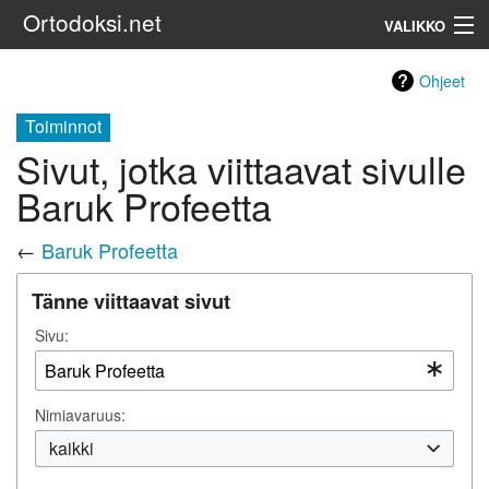
Ortodoksi.net
VALIKKO
Ortodoksinen kirkko
Ohjeet
Toiminnot
Haku
Sivut, jotka viittaavat sivulle
Baruk Profeetta
←
Baruk Profeetta
Tänne viittaavat sivut
Sivu:
Nimiavaruus:
kaikki