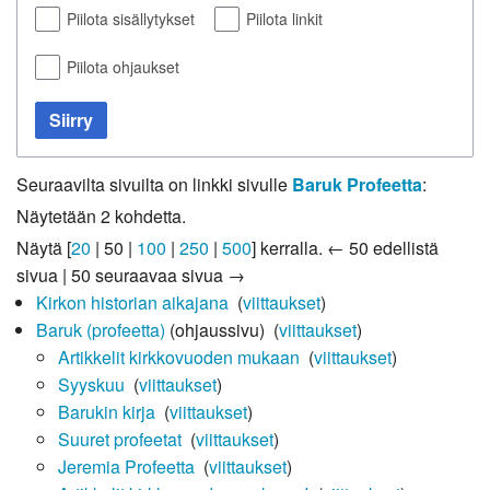
Piilota sisällytykset
Piilota linkit
Piilota ohjaukset
Siirry
Seuraavilta sivuilta on linkki sivulle
Baruk Profeetta
:
Näytetään 2 kohdetta.
Näytä [
20
|
50
|
100
|
250
|
500
] kerralla.
← 50 edellistä
sivua
|
50 seuraavaa sivua →
Kirkon historian aikajana
‎
(
viittaukset
)
Baruk (profeetta)
(ohjaussivu) ‎
(
viittaukset
)
Artikkelit kirkkovuoden mukaan
‎
(
viittaukset
)
Syyskuu
‎
(
viittaukset
)
Barukin kirja
‎
(
viittaukset
)
Suuret profeetat
‎
(
viittaukset
)
Jeremia Profeetta
‎
(
viittaukset
)