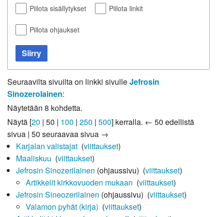
Piilota sisällytykset
Piilota linkit
Piilota ohjaukset
Siirry
Seuraavilta sivuilta on linkki sivulle
Jefrosin
Sinozerolainen
:
Näytetään 8 kohdetta.
Näytä [
20
|
50
|
100
|
250
|
500
] kerralla.
← 50 edellistä
sivua
|
50 seuraavaa sivua →
Karjalan valistajat
‎
(
viittaukset
)
Maaliskuu
‎
(
viittaukset
)
Jefrosin Sinozerilainen
(ohjaussivu) ‎
(
viittaukset
)
Artikkelit kirkkovuoden mukaan
‎
(
viittaukset
)
Jefrosin Sineozerilainen
(ohjaussivu) ‎
(
viittaukset
)
Valamon pyhät (kirja)
‎
(
viittaukset
)