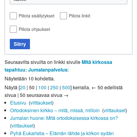
Piilota sisällytykset
Piilota linkit
Piilota ohjaukset
Siirry
Seuraavilta sivuilta on linkki sivulle
Mitä kirkossa
tapahtuu: Jumalanpalvelus
:
Näytetään 10 kohdetta.
Näytä [
20
|
50
|
100
|
250
|
500
] kerralla.
← 50 edellistä
sivua
|
50 seuraavaa sivua →
Etusivu
‎
(
viittaukset
)
Ortodoksinen kirkko – mitä, missä, milloin
‎
(
viittaukset
)
Jumalan huone: Mitä ortodoksisessa kirkossa on?
‎
(
viittaukset
)
Pyhä Eukaristia – Elämän lähde ja kirkon sydän
‎