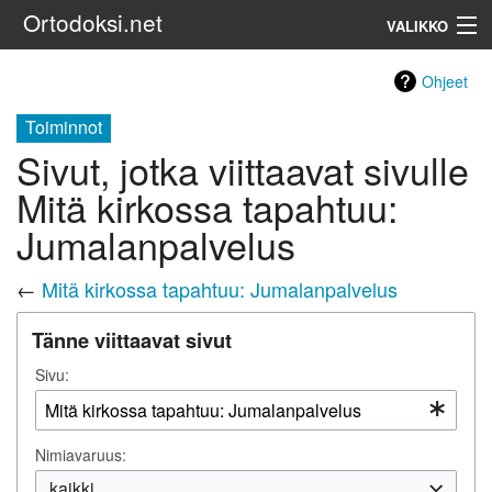
Ortodoksi.net
VALIKKO
Ortodoksinen kirkko
Ohjeet
Toiminnot
Haku
Sivut, jotka viittaavat sivulle
Mitä kirkossa tapahtuu:
Jumalanpalvelus
←
Mitä kirkossa tapahtuu: Jumalanpalvelus
Tänne viittaavat sivut
Sivu:
Nimiavaruus:
kaikki