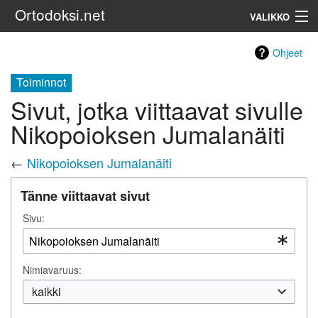
Ortodoksi.net
VALIKKO
Ortodoksinen kirkko
Ohjeet
Toiminnot
Haku
Sivut, jotka viittaavat sivulle
Nikopoioksen Jumalanäiti
←
Nikopoioksen Jumalanäiti
Tänne viittaavat sivut
Sivu:
Nimiavaruus:
kaikki