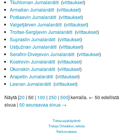
Tšuhloman Jumalanäiti
‎
(
viittaukset
)
Armatian Jumalanäiti
‎
(
viittaukset
)
Potšaevin Jumalanäiti
‎
(
viittaukset
)
Valgetjärven Jumalanäiti
‎
(
viittaukset
)
Troitse-Sergijevin Jumalanäiti
‎
(
viittaukset
)
Supraslin Jumalanäiti
‎
(
viittaukset
)
Ustjužnan Jumalanäiti
‎
(
viittaukset
)
Serafim-Divejevon Jumalanäiti
‎
(
viittaukset
)
Kostrovin Jumalanäiti
‎
(
viittaukset
)
Okonskin Jumalanäiti
‎
(
viittaukset
)
Arapetin Jumalanäiti
‎
(
viittaukset
)
Lesnan Jumalanäiti
‎
(
viittaukset
)
Näytä [
20
|
50
|
100
|
250
|
500
] kerralla.
← 50 edellistä
sivua
|
50 seuraavaa sivua →
Tietosuojakäytäntö
Tietoja Ortodoksi.netista
Vastuuvapaus