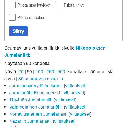
Piilota sisällytykset
Piilota linkit
Piilota ohjaukset
Siirry
Seuraavilta sivuilta on linkki sivulle
Nikopoioksen
Jumalanäiti
:
Näytetään 50 kohdetta.
Näytä [
20
|
50
|
100
|
250
|
500
] kerralla.
← 50 edellistä
sivua
|
50 seuraavaa sivua →
Jumalansynnyttäjän ikonit
‎
(
viittaukset
)
Jumalanäiti Ennusmerkki
‎
(
viittaukset
)
Tihvinän Jumalanäiti
‎
(
viittaukset
)
Valamolainen Jumalanäiti
‎
(
viittaukset
)
Konevitsalainen Jumalanäiti
‎
(
viittaukset
)
Kazanin Jumalanäiti
‎
(
viittaukset
)