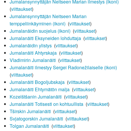
Jumalansynnyttäjän Neitseen Marian ilmestys (ikoni)
‎
(
viittaukset
)
Jumalansynnyttäjän Neitseen Marian
temppeliinkäyminen (ikoni)
‎
(
viittaukset
)
Jumalanäidin suojelus (ikoni)
‎
(
viittaukset
)
Jumalanäiti Eksyneiden lohduttaja
‎
(
viittaukset
)
Jumalanäidin ylistys
‎
(
viittaukset
)
Jumalanäiti Ahtyrskaja
‎
(
viittaukset
)
Vladimirin Jumalanäiti
‎
(
viittaukset
)
Jumalanäiti ilmestyy Sergei Radonežilaiselle (ikoni)
‎
(
viittaukset
)
Jumalanäiti Bogoljubskaja
‎
(
viittaukset
)
Jumalanäiti Ehtymätön malja
‎
(
viittaukset
)
Kozelštšanin Jumalanäiti
‎
(
viittaukset
)
Jumalanäiti Totisesti on kohtuullista
‎
(
viittaukset
)
Tširskin Jumalanäiti
‎
(
viittaukset
)
Svjatogorskin Jumalanäiti
‎
(
viittaukset
)
Tolgan Jumalanäiti
‎
(
viittaukset
)