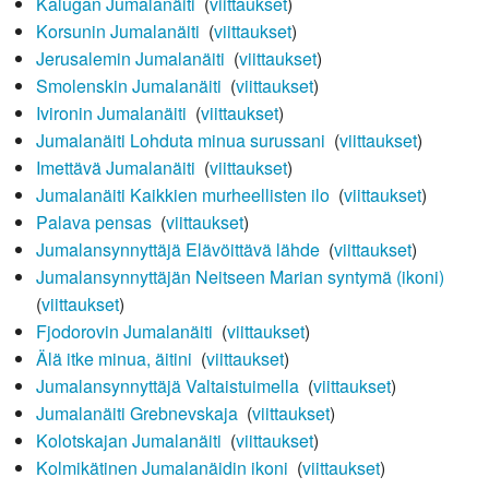
Kalugan Jumalanäiti
‎
(
viittaukset
)
Korsunin Jumalanäiti
‎
(
viittaukset
)
Jerusalemin Jumalanäiti
‎
(
viittaukset
)
Smolenskin Jumalanäiti
‎
(
viittaukset
)
Ivironin Jumalanäiti
‎
(
viittaukset
)
Jumalanäiti Lohduta minua surussani
‎
(
viittaukset
)
Imettävä Jumalanäiti
‎
(
viittaukset
)
Jumalanäiti Kaikkien murheellisten ilo
‎
(
viittaukset
)
Palava pensas
‎
(
viittaukset
)
Jumalansynnyttäjä Elävöittävä lähde
‎
(
viittaukset
)
Jumalansynnyttäjän Neitseen Marian syntymä (ikoni)
‎
(
viittaukset
)
Fjodorovin Jumalanäiti
‎
(
viittaukset
)
Älä itke minua, äitini
‎
(
viittaukset
)
Jumalansynnyttäjä Valtaistuimella
‎
(
viittaukset
)
Jumalanäiti Grebnevskaja
‎
(
viittaukset
)
Kolotskajan Jumalanäiti
‎
(
viittaukset
)
Kolmikätinen Jumalanäidin ikoni
‎
(
viittaukset
)