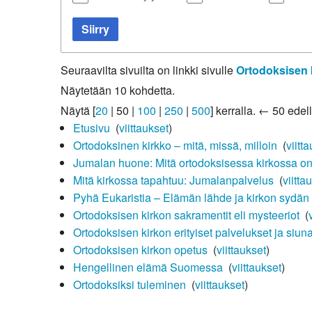
Kirkkoon liittyminen
Siirry
Seuraavilta sivuilta on linkki sivulle
Ortodoksisen k
Näytetään 10 kohdetta.
Näytä [
20
|
50
|
100
|
250
|
500
] kerralla.
← 50 edell
Etusivu
‎
(
viittaukset
)
Ortodoksinen kirkko – mitä, missä, milloin
‎
(
viitt
Jumalan huone: Mitä ortodoksisessa kirkossa o
Mitä kirkossa tapahtuu: Jumalanpalvelus
‎
(
viitta
Pyhä Eukaristia – Elämän lähde ja kirkon sydän
Ortodoksisen kirkon sakramentit eli mysteeriot
‎
(
Ortodoksisen kirkon erityiset palvelukset ja siun
Ortodoksisen kirkon opetus
‎
(
viittaukset
)
Hengellinen elämä Suomessa
‎
(
viittaukset
)
Ortodoksiksi tuleminen
‎
(
viittaukset
)