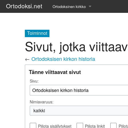
Ortodoksi.net
Ortodoksinen kirkko
Tietopankki
Liturgiset tekstit
Toiminnot
Sivut, jotka viittaa
Opetuspuheet
←
Ortodoksisen kirkon historia
Kirkkohistoria
Tänne viittaavat sivut
Etiikka
Sivu:
Uskonoppi
Kirkkotaide
Nimiavaruus:
Pyhät ihmiset
kaikki
Suomen kirkko
Piilota sisällytykset
Piilota linkit
Piilo