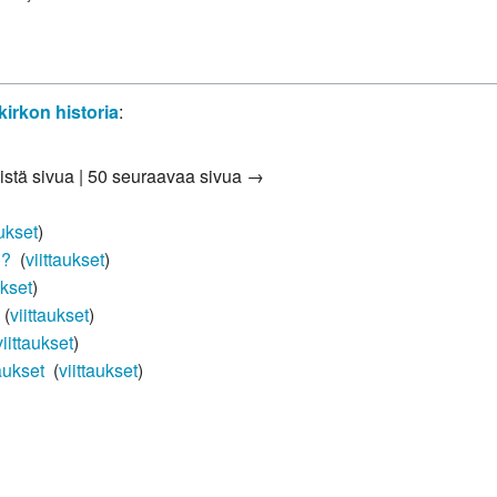
irkon historia
:
istä sivua
|
50 seuraavaa sivua →
aukset
)
n?
‎
(
viittaukset
)
ukset
)
‎
(
viittaukset
)
viittaukset
)
aukset
‎
(
viittaukset
)