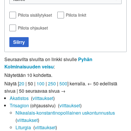
Piilota sisällytykset
Piilota linkit
Piilota ohjaukset
Siirry
Seuraavilta sivuilta on linkki sivulle
Pyhän
Kolminaisuuden veisu
:
Näytetään 10 kohdetta.
Näytä [
20
|
50
|
100
|
250
|
500
] kerralla.
← 50 edellistä
sivua
|
50 seuraavaa sivua →
Akatistos
‎
(
viittaukset
)
Trisagion
(ohjaussivu) ‎
(
viittaukset
)
Nikealais-konstantinopolilainen uskontunnustus
‎
(
viittaukset
)
Liturgia
‎
(
viittaukset
)