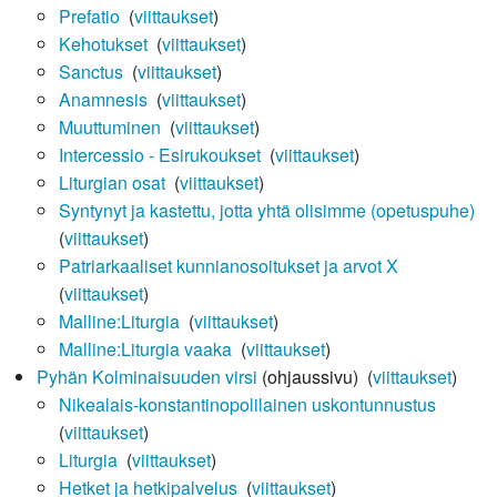
Prefatio
‎
(
viittaukset
)
Kehotukset
‎
(
viittaukset
)
Sanctus
‎
(
viittaukset
)
Anamnesis
‎
(
viittaukset
)
Muuttuminen
‎
(
viittaukset
)
Intercessio - Esirukoukset
‎
(
viittaukset
)
Liturgian osat
‎
(
viittaukset
)
Syntynyt ja kastettu, jotta yhtä olisimme (opetuspuhe)
‎
(
viittaukset
)
Patriarkaaliset kunnianosoitukset ja arvot X
‎
(
viittaukset
)
Malline:Liturgia
‎
(
viittaukset
)
Malline:Liturgia vaaka
‎
(
viittaukset
)
Pyhän Kolminaisuuden virsi
(ohjaussivu) ‎
(
viittaukset
)
Nikealais-konstantinopolilainen uskontunnustus
‎
(
viittaukset
)
Liturgia
‎
(
viittaukset
)
Hetket ja hetkipalvelus
‎
(
viittaukset
)