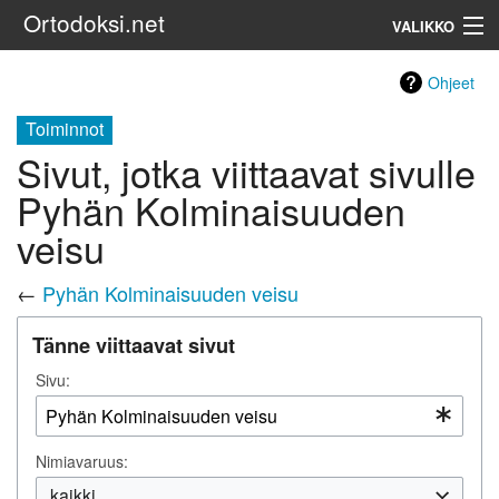
Ortodoksi.net
VALIKKO
Ortodoksinen kirkko
Ohjeet
Toiminnot
Haku
Sivut, jotka viittaavat sivulle
Pyhän Kolminaisuuden
veisu
←
Pyhän Kolminaisuuden veisu
Tänne viittaavat sivut
Sivu:
Nimiavaruus:
kaikki