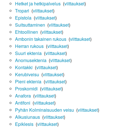
Hetket ja hetkipalvelus
‎
(
viittaukset
)
Tropari
‎
(
viittaukset
)
Epistola
‎
(
viittaukset
)
Suitsuttaminen
‎
(
viittaukset
)
Ehtoollinen
‎
(
viittaukset
)
Ambonin takainen rukous
‎
(
viittaukset
)
Herran rukous
‎
(
viittaukset
)
Suuri ektenia
‎
(
viittaukset
)
Anomusektenia
‎
(
viittaukset
)
Kontakki
‎
(
viittaukset
)
Kerubiveisu
‎
(
viittaukset
)
Pieni ektenia
‎
(
viittaukset
)
Proskomidi
‎
(
viittaukset
)
Anafora
‎
(
viittaukset
)
Antifoni
‎
(
viittaukset
)
Pyhän Kolminaisuuden veisu
‎
(
viittaukset
)
Alkusiunaus
‎
(
viittaukset
)
Epiklesis
‎
(
viittaukset
)