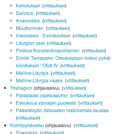
Kehotukset
‎
(
viittaukset
)
Sanctus
‎
(
viittaukset
)
Anamnesis
‎
(
viittaukset
)
Muuttuminen
‎
(
viittaukset
)
Intercessio - Esirukoukset
‎
(
viittaukset
)
Liturgian osat
‎
(
viittaukset
)
Proklos Konstantinopolilainen
‎
(
viittaukset
)
Dimitri Tarvasaho: Ortodoksisen kirkon pyhät
toimitukset / OSA IV
‎
(
viittaukset
)
Malline:Liturgia
‎
(
viittaukset
)
Malline:Liturgia vaaka
‎
(
viittaukset
)
Trishagion
(ohjaussivu) ‎
(
viittaukset
)
Parastaasi (opetuspuhe)
‎
(
viittaukset
)
Esirukous vainajan puolesta
‎
(
viittaukset
)
Pääsiäisyön ristisaaton historiallista taustaa
‎
(
viittaukset
)
Kolmipyhäveisu
(ohjaussivu) ‎
(
viittaukset
)
Doksologi
‎
(
viittaukset
)