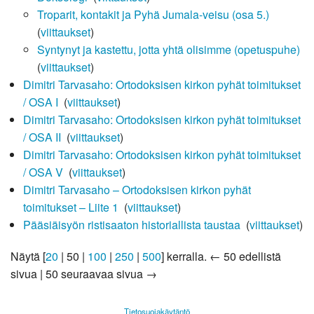
Troparit, kontakit ja Pyhä Jumala-veisu (osa 5.)
‎
(
viittaukset
)
Syntynyt ja kastettu, jotta yhtä olisimme (opetuspuhe)
‎
(
viittaukset
)
Dimitri Tarvasaho: Ortodoksisen kirkon pyhät toimitukset
/ OSA I
‎
(
viittaukset
)
Dimitri Tarvasaho: Ortodoksisen kirkon pyhät toimitukset
/ OSA II
‎
(
viittaukset
)
Dimitri Tarvasaho: Ortodoksisen kirkon pyhät toimitukset
/ OSA V
‎
(
viittaukset
)
Dimitri Tarvasaho – Ortodoksisen kirkon pyhät
toimitukset – Liite 1
‎
(
viittaukset
)
Pääsiäisyön ristisaaton historiallista taustaa
‎
(
viittaukset
)
Näytä [
20
|
50
|
100
|
250
|
500
] kerralla.
← 50 edellistä
sivua
|
50 seuraavaa sivua →
Tietosuojakäytäntö