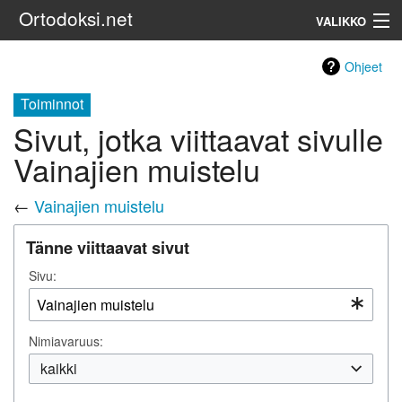
Ortodoksi.net
VALIKKO
Ortodoksinen kirkko
Ohjeet
Toiminnot
Haku
Sivut, jotka viittaavat sivulle
Vainajien muistelu
←
Vainajien muistelu
Tänne viittaavat sivut
Sivu:
Nimiavaruus:
kaikki