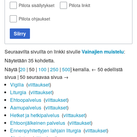
Piilota sisällytykset
Piilota linkit
Piilota ohjaukset
Siirry
Seuraavilta sivuilta on linkki sivulle
Vainajien muistelu
:
Näytetään 35 kohdetta.
Näytä [
20
|
50
|
100
|
250
|
500
] kerralla.
← 50 edellistä
sivua
|
50 seuraavaa sivua →
Vigilia
‎
(
viittaukset
)
Liturgia
‎
(
viittaukset
)
Ehtoopalvelus
‎
(
viittaukset
)
Aamupalvelus
‎
(
viittaukset
)
Hetket ja hetkipalvelus
‎
(
viittaukset
)
Ehtoonjälkeinen palvelus
‎
(
viittaukset
)
Ennenpyhitettyjen lahjain liturgia
‎
(
viittaukset
)