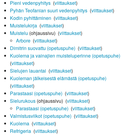
Pieni vedenpyhitys
‎
(
viittaukset
)
Pyhän Teofanian suuri vedenpyhitys
‎
(
viittaukset
)
Kodin pyhittäminen
‎
(
viittaukset
)
Muistelukirja
‎
(
viittaukset
)
Muistelu
(ohjaussivu) ‎
(
viittaukset
)
Arbore
‎
(
viittaukset
)
Dimitrin suovattu (opetuspuhe)
‎
(
viittaukset
)
Kuolema ja vainajien muisteluperinne (opetuspuhe)
‎
(
viittaukset
)
Sielujen lauantai
‎
(
viittaukset
)
Kuoleman jälkeisestä elämästä (opetuspuhe)
‎
(
viittaukset
)
Parastaasi (opetuspuhe)
‎
(
viittaukset
)
Sielurukous
(ohjaussivu) ‎
(
viittaukset
)
Parastaasi (opetuspuhe)
‎
(
viittaukset
)
Valmistusviikot (opetuspuhe)
‎
(
viittaukset
)
Kuolema
‎
(
viittaukset
)
Refrigeria
‎
(
viittaukset
)