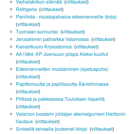
Varhaiskirkon elämää
‎
(
viittaukset
)
Refrigeria
‎
(
viittaukset
)
Panihida - muistopalvelus edesmenneille (kirja)
‎
(
viittaukset
)
Tuomaan sunnuntai
‎
(
viittaukset
)
Jerusalemin patriarkka Valamossa
‎
(
viittaukset
)
Kamarikuoro Krysostomos
‎
(
viittaukset
)
AK1984: KP Joensuun piispa Aleksi kuollut
‎
(
viittaukset
)
Edesmenneitten muistaminen (opetuspuhe)
‎
(
viittaukset
)
Papittomuutta ja papillisuutta Äänislinnassa
‎
(
viittaukset
)
Pirtissä ja pakkasessa Tuuloksen liepeillä
‎
(
viittaukset
)
Valamon luostarin johtajan skemaigumeni Haritonin
hautaus
‎
(
viittaukset
)
Sinisellä taivaalla joutsenet (kirja)
‎
(
viittaukset
)