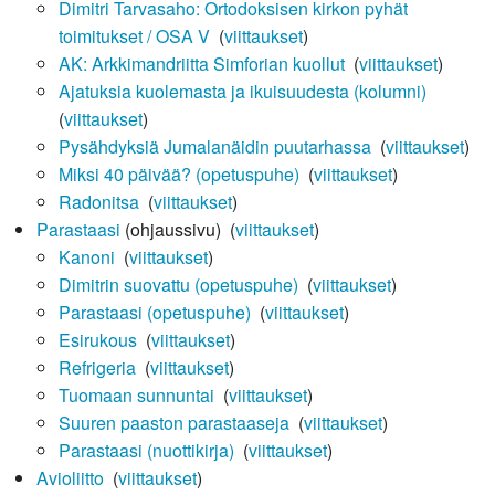
Dimitri Tarvasaho: Ortodoksisen kirkon pyhät
toimitukset / OSA V
‎
(
viittaukset
)
AK: Arkkimandriitta Simforian kuollut
‎
(
viittaukset
)
Ajatuksia kuolemasta ja ikuisuudesta (kolumni)
‎
(
viittaukset
)
Pysähdyksiä Jumalanäidin puutarhassa
‎
(
viittaukset
)
Miksi 40 päivää? (opetuspuhe)
‎
(
viittaukset
)
Radonitsa
‎
(
viittaukset
)
Parastaasi
(ohjaussivu) ‎
(
viittaukset
)
Kanoni
‎
(
viittaukset
)
Dimitrin suovattu (opetuspuhe)
‎
(
viittaukset
)
Parastaasi (opetuspuhe)
‎
(
viittaukset
)
Esirukous
‎
(
viittaukset
)
Refrigeria
‎
(
viittaukset
)
Tuomaan sunnuntai
‎
(
viittaukset
)
Suuren paaston parastaaseja
‎
(
viittaukset
)
Parastaasi (nuottikirja)
‎
(
viittaukset
)
Avioliitto
‎
(
viittaukset
)