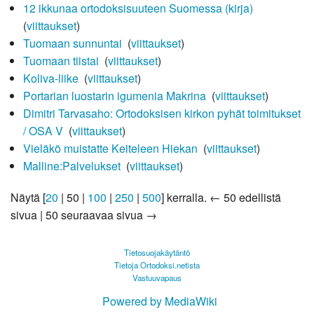
12 ikkunaa ortodoksisuuteen Suomessa (kirja)
‎
(
viittaukset
)
Tuomaan sunnuntai
‎
(
viittaukset
)
Tuomaan tiistai
‎
(
viittaukset
)
Koliva-liike
‎
(
viittaukset
)
Portarian luostarin igumenia Makrina
‎
(
viittaukset
)
Dimitri Tarvasaho: Ortodoksisen kirkon pyhät toimitukset
/ OSA V
‎
(
viittaukset
)
Vieläkö muistatte Keiteleen Hiekan
‎
(
viittaukset
)
Malline:Palvelukset
‎
(
viittaukset
)
Näytä [
20
|
50
|
100
|
250
|
500
] kerralla.
← 50 edellistä
sivua
|
50 seuraavaa sivua →
Tietosuojakäytäntö
Tietoja Ortodoksi.netista
Vastuuvapaus
Powered by MediaWiki