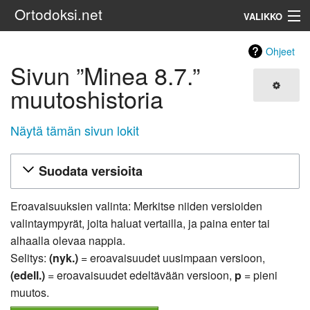
Ortodoksi.net
VALIKKO
Ortodoksinen kirkko
Ohjeet
Sivun ”Minea 8.7.”
Haku
muutoshistoria
Näytä tämän sivun lokit
Suodata versioita
Eroavaisuuksien valinta: Merkitse niiden versioiden
valintaympyrät, joita haluat vertailla, ja paina enter tai
alhaalla olevaa nappia.
Selitys:
(nyk.)
= eroavaisuudet uusimpaan versioon,
(edell.)
= eroavaisuudet edeltävään versioon,
p
= pieni
muutos.