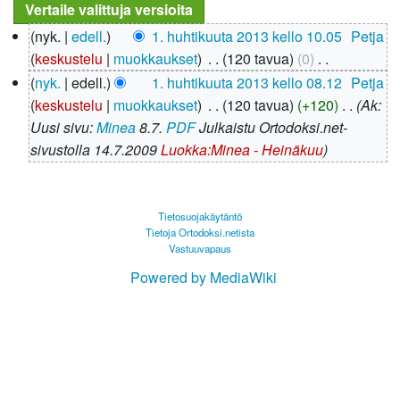
1.
nyk.
edell.
1. huhtikuuta 2013 kello 10.05
‎
Petja
huhtikuuta
keskustelu
muokkaukset
‎
120 tavua
0
‎
2013
E
nyk.
edell.
1. huhtikuuta 2013 kello 08.12
‎
Petja
i
keskustelu
muokkaukset
‎
120 tavua
+120
‎
Ak:
m
Uusi sivu:
Minea
8.7.
PDF
Julkaistu Ortodoksi.net-
u
sivustolla 14.7.2009
Luokka:Minea - Heinäkuu
o
k
k
Tietosuojakäytäntö
Tietoja Ortodoksi.netista
a
Vastuuvapaus
u
Powered by MediaWiki
s
y
h
t
e
e