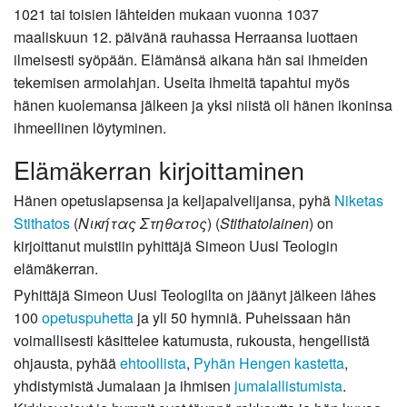
1021 tai toisien lähteiden mukaan vuonna 1037
maaliskuun 12. päivänä rauhassa Herraansa luottaen
ilmeisesti syöpään. Elämänsä aikana hän sai ihmeiden
tekemisen armolahjan. Useita ihmeitä tapahtui myös
hänen kuolemansa jälkeen ja yksi niistä oli hänen ikoninsa
ihmeellinen löytyminen.
Elämäkerran kirjoittaminen
Hänen opetuslapsensa ja keljapalvelijansa, pyhä
Niketas
Stithatos
(
Νικήτας Στηθατος
) (
Stithatolainen
) on
kirjoittanut muistiin pyhittäjä Simeon Uusi Teologin
elämäkerran.
Pyhittäjä Simeon Uusi Teologilta on jäänyt jälkeen lähes
100
opetuspuhetta
ja yli 50 hymniä. Puheissaan hän
voimallisesti käsittelee katumusta, rukousta, hengellistä
ohjausta, pyhää
ehtoollista
,
Pyhän Hengen
kastetta
,
yhdistymistä Jumalaan ja ihmisen
jumalallistumista
.