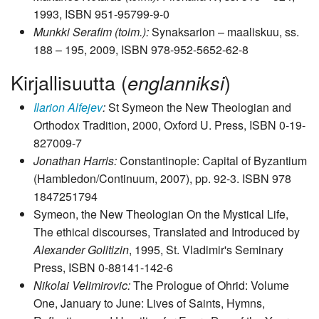
1993, ISBN 951-95799-9-0
Munkki Serafim (toim.):
Synaksarion – maaliskuu, ss.
188 – 195, 2009, ISBN 978-952-5652-62-8
Kirjallisuutta (
)
englanniksi
Ilarion Alfejev
:
St Symeon the New Theologian and
Orthodox Tradition, 2000, Oxford U. Press, ISBN 0-19-
827009-7
Jonathan Harris:
Constantinople: Capital of Byzantium
(Hambledon/Continuum, 2007), pp. 92-3. ISBN 978
1847251794
Symeon, the New Theologian On the Mystical Life,
The ethical discourses, Translated and Introduced by
Alexander Golitizin
, 1995, St. Vladimir's Seminary
Press, ISBN 0-88141-142-6
Nikolai Velimirovic:
The Prologue of Ohrid: Volume
One, January to June: Lives of Saints, Hymns,