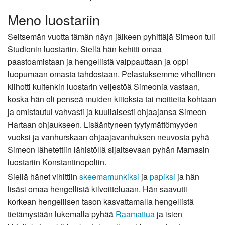
Meno luostariin
Seitsemän vuotta tämän näyn jälkeen pyhittäjä Simeon tuli
Studionin luostariin. Siellä hän kehitti omaa
paastoamistaan ja hengellistä valppauttaan ja oppi
luopumaan omasta tahdostaan. Pelastuksemme vihollinen
kiihotti kuitenkin luostarin veljestöä Simeonia vastaan,
koska hän oli penseä muiden kiitoksia tai moitteita kohtaan
ja omistautui vahvasti ja kuuliaisesti ohjaajansa Simeon
Hartaan ohjaukseen. Lisääntyneen tyytymättömyyden
vuoksi ja vanhurskaan ohjaajavanhuksen neuvosta pyhä
Simeon lähetettiin lähistöllä sijaitsevaan pyhän Mamasin
luostariin Konstantinopoliin.
Siellä hänet vihittiin
skeemamunkiksi
ja
papiksi
ja hän
lisäsi omaa hengellistä kilvoitteluaan. Hän saavutti
korkean hengellisen tason kasvattamalla hengellistä
tietämystään lukemalla pyhää
Raamattua
ja isien