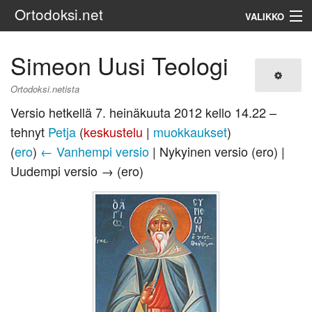
Ortodoksi.net
VALIKKO
Ortodoksinen kirkko
Simeon Uusi Teologi
Haku
Ortodoksi.netista
Versio hetkellä 7. heinäkuuta 2012 kello 14.22 –
tehnyt
Petja
(
keskustelu
|
muokkaukset
)
(
ero
)
← Vanhempi versio
| Nykyinen versio (ero) |
Uudempi versio → (ero)