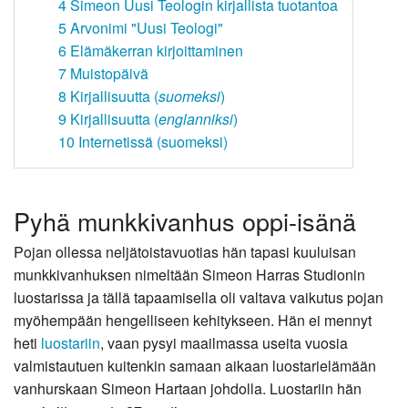
4
Simeon Uusi Teologin kirjallista tuotantoa
5
Arvonimi "Uusi Teologi"
6
Elämäkerran kirjoittaminen
7
Muistopäivä
8
Kirjallisuutta (
suomeksi
)
9
Kirjallisuutta (
englanniksi
)
10
Internetissä (suomeksi)
Pyhä munkkivanhus oppi-isänä
Pojan ollessa neljätoistavuotias hän tapasi kuuluisan
munkkivanhuksen nimeltään Simeon Harras Studionin
luostarissa ja tällä tapaamisella oli valtava vaikutus pojan
myöhempään hengelliseen kehitykseen. Hän ei mennyt
heti
luostariin
, vaan pysyi maailmassa useita vuosia
valmistautuen kuitenkin samaan aikaan luostarielämään
vanhurskaan Simeon Hartaan johdolla. Luostariin hän