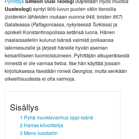
Pyhittäjä
Simeon Uusi Teologi
(
käytetään myös muotoa
Uusteologi
) syntyi 900-luvun puolen välin tienoilla
(
joidenkin lähteiden mukaan vuonna 949, toisten 957
)
Galateassa (
Paflagoniassa, nykyisessä Turkissa
) ja
opiskeli Konstantinopolissa setänsä luona. Hänen
maalaisaateliin kulunut isänsä valmisti poikaansa
lakimiesuralle ja järjesti hänelle hyvän aseman
keisarilliseen tuomioistuimeen. Pyhittäjän alkuperäisestä
nimestä ei ole varmaa tietoa. Itse hän käyttää jossain
kirjoituksessa itsestään nimeä
Georgios
, mutta senkään
oikeellisuudesta ei olla varmoja.
Sisällys
1
Pyhä munkkivanhus oppi-isänä
2
Harras kilvoittelija
3
Meno luostariin