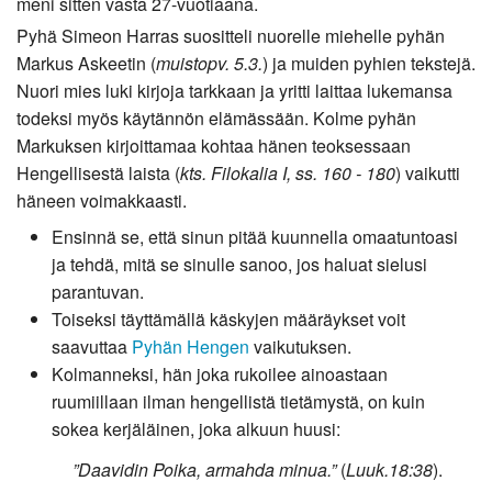
meni sitten vasta 27-vuotiaana.
Pyhä Simeon Harras suositteli nuorelle miehelle pyhän
Markus Askeetin (
muistopv. 5.3.
) ja muiden pyhien tekstejä.
Nuori mies luki kirjoja tarkkaan ja yritti laittaa lukemansa
todeksi myös käytännön elämässään. Kolme pyhän
Markuksen kirjoittamaa kohtaa hänen teoksessaan
Hengellisestä laista (
kts. Filokalia I, ss. 160 - 180
) vaikutti
häneen voimakkaasti.
Ensinnä se, että sinun pitää kuunnella omaatuntoasi
ja tehdä, mitä se sinulle sanoo, jos haluat sielusi
parantuvan.
Toiseksi täyttämällä käskyjen määräykset voit
saavuttaa
Pyhän Hengen
vaikutuksen.
Kolmanneksi, hän joka rukoilee ainoastaan
ruumiillaan ilman hengellistä tietämystä, on kuin
sokea kerjäläinen, joka alkuun huusi:
”Daavidin Poika, armahda minua.”
(
Luuk.18:38
).