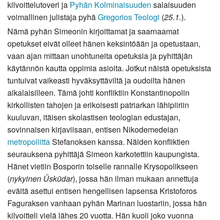
kilvoittelutoveri ja
Pyhän Kolminaisuuden
salaisuuden
voimallinen julistaja pyhä
Gregorios Teologi
(
25.1.
).
Nämä pyhän Simeonin kirjoittamat ja saarnaamat
opetukset eivät olleet hänen keksintöään ja opetustaan,
vaan ajan mittaan unohtuneita opetuksia ja pyhittäjän
käytännön kautta oppimia asioita. Jotkut näistä opetuksista
tuntuivat vaikeasti hyväksyttäviltä ja oudoilta hänen
aikalaisilleen. Tämä johti konfliktiin Konstantinopolin
kirkollisten tahojen ja erikoisesti patriarkan lähipiiriin
kuuluvan, itäisen skolastisen teologian edustajan,
sovinnaisen kirjaviisaan, entisen Nikodemedeian
metropoliitta
Stefanoksen kanssa. Näiden konfliktien
seurauksena pyhittäjä Simeon karkotettiin kaupungista.
Hänet vietiin Bosporin toiselle rannalle Krysopolikseen
(
nykyinen Üsküdar
), jossa hän ilman mukaan annettuja
eväitä asettui entisen hengellisen lapsensa Kristoforos
Faguraksen vanhaan pyhän Marinan luostariin, jossa hän
kilvoitteli vielä lähes 20 vuotta. Hän kuoli joko vuonna