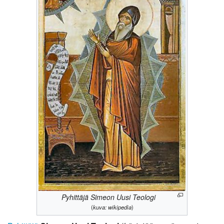
Pyhittäjä Simeon Uusi Teologi
(
kuva: wikipedia
)