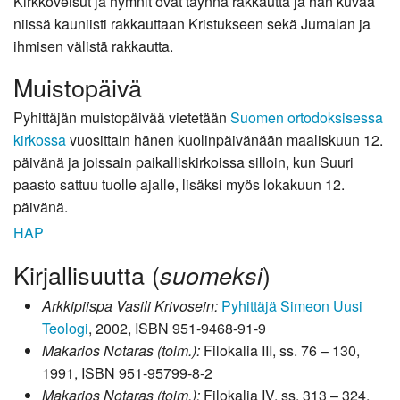
Kirkkoveisut ja hymnit ovat täynnä rakkautta ja hän kuvaa
niissä kauniisti rakkauttaan Kristukseen sekä Jumalan ja
ihmisen välistä rakkautta.
Muistopäivä
Pyhittäjän muistopäivää vietetään
Suomen ortodoksisessa
kirkossa
vuosittain hänen kuolinpäivänään maaliskuun 12.
päivänä ja joissain paikalliskirkoissa silloin, kun Suuri
paasto sattuu tuolle ajalle, lisäksi myös lokakuun 12.
päivänä.
HAP
Kirjallisuutta (
)
suomeksi
Arkkipiispa Vasili Krivosein:
Pyhittäjä Simeon Uusi
Teologi
, 2002, ISBN 951-9468-91-9
Makarios Notaras (toim.):
Filokalia III, ss. 76 – 130,
1991, ISBN 951-95799-8-2
Makarios Notaras (toim.):
Filokalia IV, ss. 313 – 324,