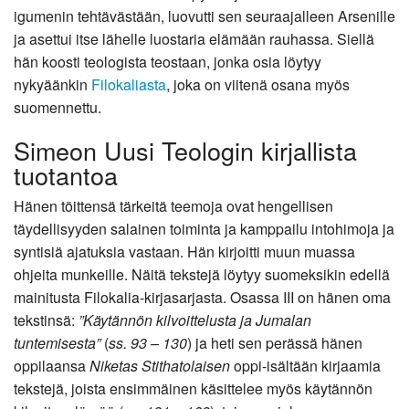
igumenin tehtävästään, luovutti sen seuraajalleen Arsenille
ja asettui itse lähelle luostaria elämään rauhassa. Siellä
hän koosti teologista teostaan, jonka osia löytyy
nykyäänkin
Filokaliasta
, joka on viitenä osana myös
suomennettu.
Simeon Uusi Teologin kirjallista
tuotantoa
Hänen töittensä tärkeitä teemoja ovat hengellisen
täydellisyyden salainen toiminta ja kamppailu intohimoja ja
syntisiä ajatuksia vastaan. Hän kirjoitti muun muassa
ohjeita munkeille. Näitä tekstejä löytyy suomeksikin edellä
mainitusta Filokalia-kirjasarjasta. Osassa III on hänen oma
tekstinsä:
”Käytännön kilvoittelusta ja Jumalan
tuntemisesta”
(
ss. 93 – 130
) ja heti sen perässä hänen
oppilaansa
Niketas Stithatolaisen
oppi-isältään kirjaamia
tekstejä, joista ensimmäinen käsittelee myös käytännön