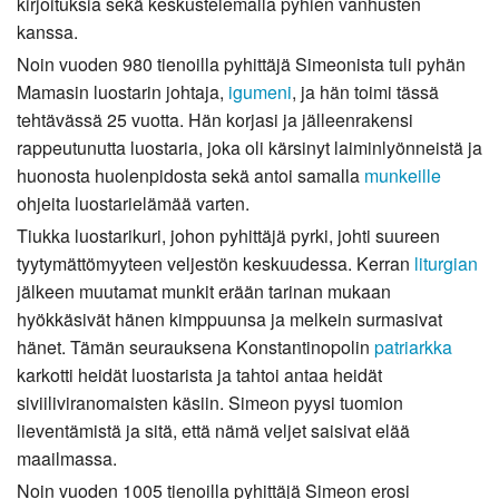
kirjoituksia sekä keskustelemalla pyhien vanhusten
kanssa.
Noin vuoden 980 tienoilla pyhittäjä Simeonista tuli pyhän
Mamasin luostarin johtaja,
igumeni
, ja hän toimi tässä
tehtävässä 25 vuotta. Hän korjasi ja jälleenrakensi
rappeutunutta luostaria, joka oli kärsinyt laiminlyönneistä ja
huonosta huolenpidosta sekä antoi samalla
munkeille
ohjeita luostarielämää varten.
Tiukka luostarikuri, johon pyhittäjä pyrki, johti suureen
tyytymättömyyteen veljestön keskuudessa. Kerran
liturgian
jälkeen muutamat munkit erään tarinan mukaan
hyökkäsivät hänen kimppuunsa ja melkein surmasivat
hänet. Tämän seurauksena Konstantinopolin
patriarkka
karkotti heidät luostarista ja tahtoi antaa heidät
siviiliviranomaisten käsiin. Simeon pyysi tuomion
lieventämistä ja sitä, että nämä veljet saisivat elää
maailmassa.
Noin vuoden 1005 tienoilla pyhittäjä Simeon erosi