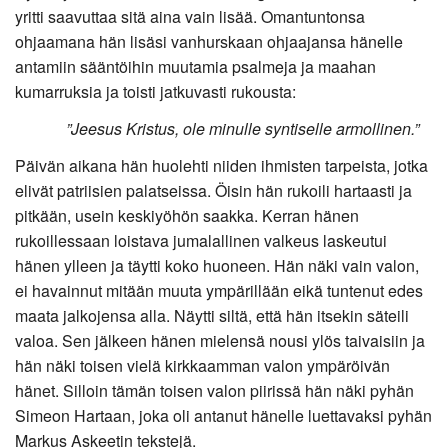
yritti saavuttaa sitä aina vain lisää. Omantuntonsa
ohjaamana hän lisäsi vanhurskaan ohjaajansa hänelle
antamiin sääntöihin muutamia psalmeja ja maahan
kumarruksia ja toisti jatkuvasti rukousta:
”Jeesus Kristus, ole minulle syntiselle armollinen.”
Päivän aikana hän huolehti niiden ihmisten tarpeista, jotka
elivät patriisien palatseissa. Öisin hän rukoili hartaasti ja
pitkään, usein keskiyöhön saakka. Kerran hänen
rukoillessaan loistava jumalallinen valkeus laskeutui
hänen ylleen ja täytti koko huoneen. Hän näki vain valon,
ei havainnut mitään muuta ympärillään eikä tuntenut edes
maata jalkojensa alla. Näytti siltä, että hän itsekin säteili
valoa. Sen jälkeen hänen mielensä nousi ylös taivaisiin ja
hän näki toisen vielä kirkkaamman valon ympäröivän
hänet. Silloin tämän toisen valon piirissä hän näki pyhän
Simeon Hartaan, joka oli antanut hänelle luettavaksi pyhän
Markus Askeetin tekstejä.