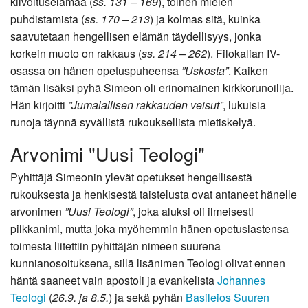
kilvoituselämää (
ss. 131 – 169
), toinen mielen
puhdistamista (
ss. 170 – 213
) ja kolmas sitä, kuinka
saavutetaan hengellisen elämän täydellisyys, jonka
korkein muoto on rakkaus (
ss. 214 – 262
). Filokalian IV-
osassa on hänen opetuspuheensa
”Uskosta”
. Kaiken
tämän lisäksi pyhä Simeon oli erinomainen kirkkorunoilija.
Hän kirjoitti
”Jumalallisen rakkauden veisut”
, lukuisia
runoja täynnä syvällistä rukouksellista mietiskelyä.
Arvonimi "Uusi Teologi"
Pyhittäjä Simeonin ylevät opetukset hengellisestä
rukouksesta ja henkisestä taistelusta ovat antaneet hänelle
arvonimen
”Uusi Teologi”
, joka aluksi oli ilmeisesti
pilkkanimi, mutta joka myöhemmin hänen opetuslastensa
toimesta liitettiin pyhittäjän nimeen suurena
kunnianosoituksena, sillä lisänimen Teologi olivat ennen
häntä saaneet vain apostoli ja evankelista
Johannes
Teologi
(
26.9. ja 8.5.
) ja sekä pyhän
Basileios Suuren