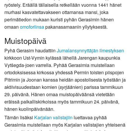
ryöstely. Eräällä tällaisella retkellään vuonna 1441 hänet
murhasi kasvatettavakseen ottamansa mansi, joka
perimätiedon mukaan kuristi pyhän Gerasimin hänen
omaan
omoforiinsa
pakanasamaanin yllytyksestä.
Muistopäivä
Pyhä Gerasim haudattiin
Jumalansynnyttäjän ilmestyksen
kirkkoon Ust-Vymin kylässä lähellä Jarengan kaupunkia
Vytšegda-joen varrella. Pyhää Gerasimia muistellaan
ortodoksisessa kirkossa yhdessä Permin toisten piispojen
Pitrimin ja Joonan kanssa heidän apostolisesta työstään ja
aktiivisuudestaan komien (
syrjäänien
) parissa tammikuun
29. päivänä. Hänen omaa muistopäiväänsä vietetään
eräissä paikalliskirkoissa myös tammikuun 24. päivänä,
hänen kuolinpäivänään.
Tämän lisäksi
Karjalan valistajiin
luettavaa pyhää
Gerasimia muistellaan myös Karjalan valistajien yhteisenä