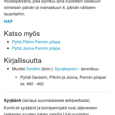
muistopäivänä, joka sijoittuu aina vuosittain lokakuun
viimeisen päivän ja marraskuun 6. päivän väliseen
lauantaihin.
HAP
Katso myös
Pyhä Pitirim Permin piispa
Pyhä Joona Permin piispa
Kirjallisuutta
Munkki
Serafim
(toim.):
Synaksarion
- tammikuu
Pyhät Gerasim, Pitirim ja Joona, Permin piispat
ss. 460 - 462
Syrjäänit
(
lainaus suomalaisesta wikipediasta
):
Komit eli syrjäänit ja komipermjakit ovat Jäämereen
laskevien suurten jokien varsilla Ural-vuoriston