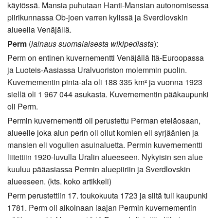
käytössä. Mansia puhutaan Hanti-Mansian autonomisessa
piirikunnassa Ob-joen varren kylissä ja Sverdlovskin
alueella Venäjällä.
Perm
(
lainaus suomalaisesta wikipediasta
):
Perm on entinen kuvernementti Venäjällä Itä-Euroopassa
ja Luoteis-Aasiassa Uralvuoriston molemmin puolin.
Kuvernementin pinta-ala oli 188 335 km² ja vuonna 1923
siellä oli 1 967 044 asukasta. Kuvernementin pääkaupunki
oli Perm.
Permin kuvernementti oli perustettu Perman eteläosaan,
alueelle joka alun perin oli ollut komien eli syrjäänien ja
mansien eli vogulien asuinaluetta. Permin kuvernementti
liitettiin 1920-luvulla Uralin alueeseen. Nykyisin sen alue
kuuluu pääasiassa Permin aluepiiriin ja Sverdlovskin
alueeseen. (kts. koko artikkeli)
Perm perustettiin 17. toukokuuta 1723 ja siitä tuli kaupunki
1781. Perm oli aikoinaan laajan Permin kuvernementin