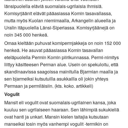
länsipuolella eläviä suomalais-ugrilaisia ihmisiä.
Komisyrjäänit elävät pääasiassa Komin tasavallassa,
mutta myös Kuolan niemimaalla, Arkangelin alueella ja
Uralin itäpuolella Länsi-Siperiassa. Komisyrjäänejä on
noin 345 000 henkeä.
Omaa kieltään puhuvat komipermjakkeja on noin 152 000
henkeä. He asuvat pääasiassa Komin tasavallan
eteläpuolella Permin Komin piirikunnassa. Permi-nimitys
liittyy käsitteesen Perman alue. Usein on spekuloitu, että
skandinaavissa saagoissa mainitulla Bjarmian maalla ja
sen bjarmeiksi kutsutuilla asukkailla oli jokin yhteys
Permaan ja permiläisiin. (kts. koko. artikkeli)
Vogulit
Mansit eli vogulit ovat suomalais-ugrilainen kansa, joka
kuuluu sen ugrilaiseen haaraan. Sen lähimpiä sukukieliä
ovat hanti ja unkari. Mansin kielen taitajia kutsutaan
manseiksi tosin myös vanhempi vogulit -termikin on