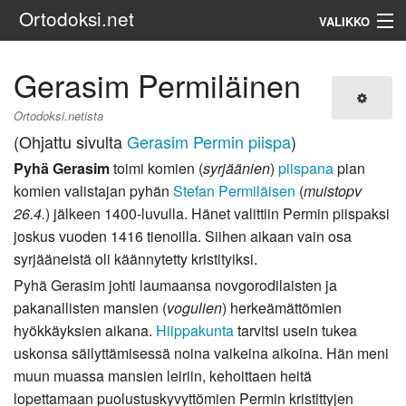
Ortodoksi.net
VALIKKO
Ortodoksinen kirkko
Gerasim Permiläinen
Haku
Ortodoksi.netista
(Ohjattu sivulta
Gerasim Permin piispa
)
Pyhä Gerasim
toimi komien (
syrjäänien
)
piispana
pian
komien valistajan pyhän
Stefan Permiläisen
(
muistopv
26.4.
) jälkeen 1400-luvulla. Hänet valittiin Permin piispaksi
joskus vuoden 1416 tienoilla. Siihen aikaan vain osa
syrjääneistä oli käännytetty kristityiksi.
Pyhä Gerasim johti laumaansa novgorodilaisten ja
pakanallisten mansien (
vogulien
) herkeämättömien
hyökkäyksien aikana.
Hiippakunta
tarvitsi usein tukea
uskonsa säilyttämisessä noina vaikeina aikoina. Hän meni
muun muassa mansien leiriin, kehoittaen heitä
lopettamaan puolustuskyvyttömien Permin kristittyjen