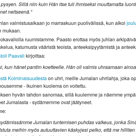
ä pysyen. Sillä niin kuin Hän itse tuli ihmiseksi muuttamatta lu
änet neitseenä."
juhlan valmistusaikaan jo marraskuun puolivälissä, kun alkoi
joul
en mukaan.
okavaliolla ruumistamme. Paasto erottaa myös juhlan arkipäivä
kelua, katumusta vääristä teoista, anteeksipyytämistä ja anteek
toli Paavali
kirjoittaa:
i, kun hänet pantiin koetteelle. Hän oli valmis uhraamaan aino
stä Kolminaisuudesta
on uhri, meille Jumalan uhrilahja, joka op
nousemme - ikuinen kuolema on voitettu.
stuksen hyvän tahdon sanomaa, sillä kuulemme ja näemme ympäril
uneet Jumalasta - sydämemme ovat jäätyneet.
me:
än sydämissämme Jumalan tuntemisen puhdas valkeus, jonka Si
stuta meihin myös autuuttavien käskyjesi pelko, että me hilliten