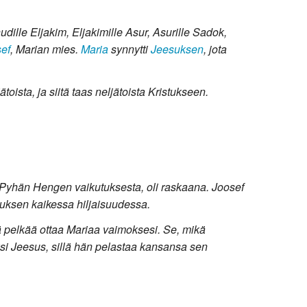
dille Eljakim, Eljakimille Asur, Asurille Sadok,
ef
, Marian mies.
Maria
synnytti
Jeesuksen
, jota
ista, ja siitä taas neljätoista Kristukseen.
ria, Pyhän Hengen vaikutuksesta, oli raskaana. Joosef
imuksen kaikessa hiljaisuudessa.
älä pelkää ottaa Mariaa vaimoksesi. Se, mikä
ksi Jeesus, sillä hän pelastaa kansansa sen