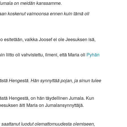
ee: Jumala on meidän kanssamme.
enkaan koskenut vaimoonsa ennen kuin tämä oli
o esitetään, vaikka Joosef ei ole Jeesuksen isä,
iitto oli vahvistettu, ilmeni, että Maria oli
Pyhän
ästä Hengestä. Hän synnyttää pojan, ja sinun tulee
ästä Hengestä, on hän täydellinen Jumala. Kun
eesuksen äiti Maria on Jumalansynnyttäjä.
 on saattanut luodut olemattomuudesta olemiseen,