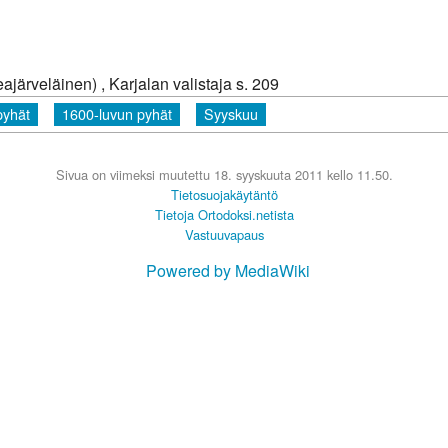
järveläinen) , Karjalan valistaja s. 209
pyhät
1600-luvun pyhät
Syyskuu
Sivua on viimeksi muutettu 18. syyskuuta 2011 kello 11.50.
Tietosuojakäytäntö
Tietoja Ortodoksi.netista
Vastuuvapaus
Powered by MediaWiki