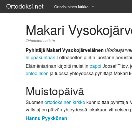
Ortodoksi.net
Ortodoksinen kirkko
Tietopankki
Makari Vysokojärv
Liturgiset tekstit
Ortodoksi.netista
Opetuspuheet
Pyhittäjä Makari Vysokojärveläinen
(
Korkeajärve
hiippakuntaan
Lotinapellon piiriin luostarin perust
Kirkkohistoria
Elämäntarinan kirjoitti muistiin
pappi
Joosef Titov, 
ehtoollisen
ja tuossa yhteydessä pyhittäjä Makari k
Etiikka
Muistopäivä
Uskonoppi
Kirkkotaide
Suomen
ortodoksinen kirkko
kunnioittaa pyhittäjä 
valistajien päivän yhteydessä lokakuun viimeisen 
Pyhät ihmiset
Hannu Pyykkönen
Suomen kirkko