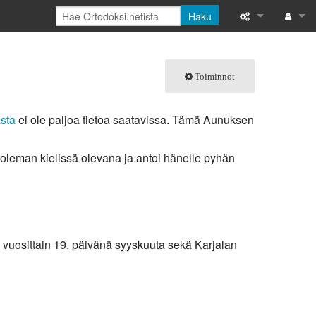
Haku
Tänne viittaava
Kirjaud
Toiminnot
Linkitettyjen s
Toimintosivut
asta
ei ole paljoa tietoa saatavissa. Tämä Aunuksen
Tulostettava ve
oleman kielissä olevana ja antoi hänelle pyhän
Ikilinkki
Sivun tiedot
Tuoreet muutok
 vuosittain 19. päivänä syyskuuta sekä Karjalan
Ohje