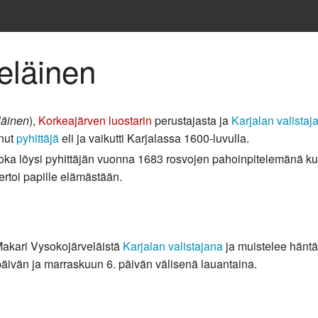
eläinen
läinen
),
Korkeajärven luostarin
perustajasta ja
Karjalan valistaj
anut
pyhittäjä
eli ja vaikutti Karjalassa 1600-luvulla.
joka löysi pyhittäjän vuonna 1683 rosvojen pahoinpitelemänä ku
ertoi papille elämästään.
Makari Vysokojärveläistä
Karjalan valistajana
ja muistelee häntä
päivän ja marraskuun 6. päivän välisenä lauantaina.