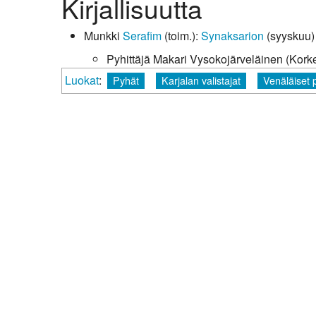
Kirjallisuutta
Kirkkoon liittyminen
Munkki
Serafim
(toim.):
Synaksarion
(syyskuu)
Pyhittäjä Makari Vysokojärveläinen (Korkea
Luokat
:
Pyhät
Karjalan valistajat
Venäläiset 