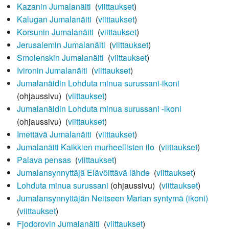
Kazanin Jumalanäiti
‎
(
viittaukset
)
Kalugan Jumalanäiti
‎
(
viittaukset
)
Korsunin Jumalanäiti
‎
(
viittaukset
)
Jerusalemin Jumalanäiti
‎
(
viittaukset
)
Smolenskin Jumalanäiti
‎
(
viittaukset
)
Ivironin Jumalanäiti
‎
(
viittaukset
)
Jumalanäidin Lohduta minua surussani-ikoni
(ohjaussivu) ‎
(
viittaukset
)
Jumalanäidin Lohduta minua surussani -ikoni
(ohjaussivu) ‎
(
viittaukset
)
Imettävä Jumalanäiti
‎
(
viittaukset
)
Jumalanäiti Kaikkien murheellisten ilo
‎
(
viittaukset
)
Palava pensas
‎
(
viittaukset
)
Jumalansynnyttäjä Elävöittävä lähde
‎
(
viittaukset
)
Lohduta minua surussani
(ohjaussivu) ‎
(
viittaukset
)
Jumalansynnyttäjän Neitseen Marian syntymä (ikoni)
‎
(
viittaukset
)
Fjodorovin Jumalanäiti
‎
(
viittaukset
)