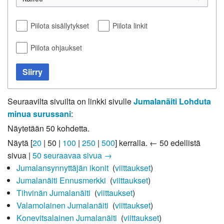
Piilota sisällytykset
Piilota linkit
Piilota ohjaukset
Siirry
Seuraavilta sivuilta on linkki sivulle
Jumalanäiti Lohduta
minua surussani
:
Näytetään 50 kohdetta.
Näytä [
20
|
50
|
100
|
250
|
500
] kerralla.
← 50 edellistä
sivua
|
50 seuraavaa sivua →
Jumalansynnyttäjän ikonit
‎
(
viittaukset
)
Jumalanäiti Ennusmerkki
‎
(
viittaukset
)
Tihvinän Jumalanäiti
‎
(
viittaukset
)
Valamolainen Jumalanäiti
‎
(
viittaukset
)
Konevitsalainen Jumalanäiti
‎
(
viittaukset
)