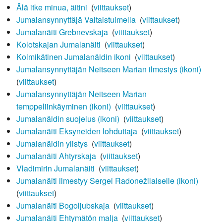
Älä itke minua, äitini
‎
(
viittaukset
)
Jumalansynnyttäjä Valtaistuimella
‎
(
viittaukset
)
Jumalanäiti Grebnevskaja
‎
(
viittaukset
)
Kolotskajan Jumalanäiti
‎
(
viittaukset
)
Kolmikätinen Jumalanäidin ikoni
‎
(
viittaukset
)
Jumalansynnyttäjän Neitseen Marian ilmestys (ikoni)
‎
(
viittaukset
)
Jumalansynnyttäjän Neitseen Marian
temppeliinkäyminen (ikoni)
‎
(
viittaukset
)
Jumalanäidin suojelus (ikoni)
‎
(
viittaukset
)
Jumalanäiti Eksyneiden lohduttaja
‎
(
viittaukset
)
Jumalanäidin ylistys
‎
(
viittaukset
)
Jumalanäiti Ahtyrskaja
‎
(
viittaukset
)
Vladimirin Jumalanäiti
‎
(
viittaukset
)
Jumalanäiti ilmestyy Sergei Radonežilaiselle (ikoni)
‎
(
viittaukset
)
Jumalanäiti Bogoljubskaja
‎
(
viittaukset
)
Jumalanäiti Ehtymätön malja
‎
(
viittaukset
)