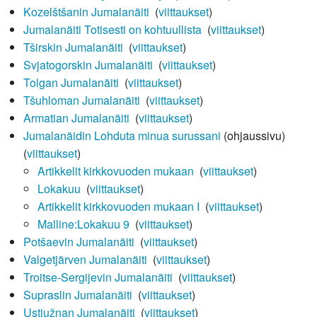
Kozelštšanin Jumalanäiti
‎
(
viittaukset
)
Jumalanäiti Totisesti on kohtuullista
‎
(
viittaukset
)
Tširskin Jumalanäiti
‎
(
viittaukset
)
Svjatogorskin Jumalanäiti
‎
(
viittaukset
)
Tolgan Jumalanäiti
‎
(
viittaukset
)
Tšuhloman Jumalanäiti
‎
(
viittaukset
)
Armatian Jumalanäiti
‎
(
viittaukset
)
Jumalanäidin Lohduta minua surussani
(ohjaussivu) ‎
(
viittaukset
)
Artikkelit kirkkovuoden mukaan
‎
(
viittaukset
)
Lokakuu
‎
(
viittaukset
)
Artikkelit kirkkovuoden mukaan I
‎
(
viittaukset
)
Malline:Lokakuu 9
‎
(
viittaukset
)
Potšaevin Jumalanäiti
‎
(
viittaukset
)
Valgetjärven Jumalanäiti
‎
(
viittaukset
)
Troitse-Sergijevin Jumalanäiti
‎
(
viittaukset
)
Supraslin Jumalanäiti
‎
(
viittaukset
)
Ustjužnan Jumalanäiti
‎
(
viittaukset
)