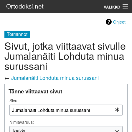
Ortodoksi.net
VALIKKO
Ortodoksinen kirkko
Ohjeet
Toiminnot
Haku
Sivut, jotka viittaavat sivulle
Jumalanäiti Lohduta minua
surussani
←
Jumalanäiti Lohduta minua surussani
Tänne viittaavat sivut
Sivu:
Nimiavaruus:
kaikki