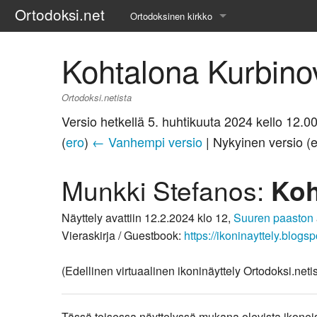
Ortodoksi.net
Ortodoksinen kirkko
Tietopankki
Kohtalona Kurbinov
Liturgiset tekstit
Ortodoksi.netista
Opetuspuheet
Versio hetkellä 5. huhtikuuta 2024 kello 12.0
(
ero
)
← Vanhempi versio
| Nykyinen versio (
Kirkkohistoria
Etiikka
Munkki Stefanos:
Koh
Uskonoppi
Näyttely avattiin 12.2.2024 klo 12,
Suuren paaston
Vieraskirja / Guestbook:
https://ikoninayttely.blogs
Kirkkotaide
(Edellinen virtuaalinen ikoninäyttely Ortodoksi.ne
Pyhät ihmiset
Suomen kirkko
Tässä toisessa näyttelyssä mukana olevista ikoneis