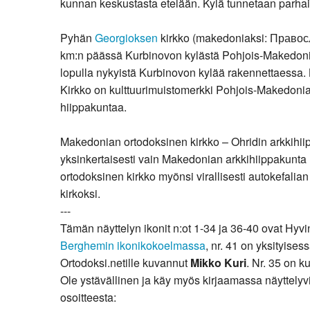
kunnan keskustasta etelään. Kylä tunnetaan parhaite
Pyhän
Georgioksen
kirkko (makedoniaksi: Правосл
km:n päässä Kurbinovon kylästä Pohjois-Makedonias
lopulla nykyistä Kurbinovon kylää rakennettaessa
Kirkko on kulttuurimuistomerkki Pohjois-Makedonia
hiippakuntaa.
Makedonian ortodoksinen kirkko – Ohridin arkkih
yksinkertaisesti vain Makedonian arkkihiippakunt
ortodoksinen kirkko myönsi virallisesti autokefalian
kirkoksi.
---
Tämän näyttelyn ikonit n:ot 1-34 ja 36-40 ovat Hy
Berghemin ikonikokoelmassa
, nr. 41 on yksityise
Ortodoksi.netille kuvannut
Mikko Kuri
. Nr. 35 on 
Ole ystävällinen ja käy myös kirjaamassa näyttelyvie
osoitteesta: