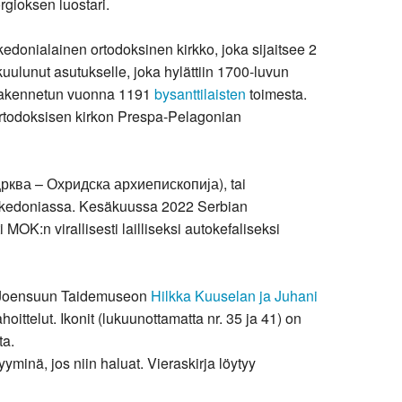
rgioksen luostari.
donialainen ortodoksinen kirkko, joka sijaitsee 2
ulunut asutukselle, joka hylättiin 1700-luvun
n rakennetun vuonna 1191
bysanttilaisten
toimesta.
ortodoksisen kirkon Prespa-Pelagonian
рква – Охридска архиепископија), tai
-Makedoniassa. Kesäkuussa 2022 Serbian
MOK:n virallisesti lailliseksi autokefaliseksi
ssa Joensuun Taidemuseon
Hilkka Kuuselan ja Juhani
ittelut. Ikonit (lukuunottamatta nr. 35 ja 41) on
ta.
yminä, jos niin haluat. Vieraskirja löytyy