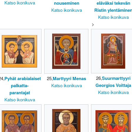
Katso ikonikuva
nouseminen
eläväksi tekevän
Katso ikonikuva
Ristin ylentämine
Katso ikonikuva
>
26,
Suurmarttyyri
24,
Pyhät arabialaiset
25,
Marttyyri Menas
Georgios Voittaja
palkatta-
Katso ikonikuva
Katso ikonikuva
parantajat
Katso ikonikuva