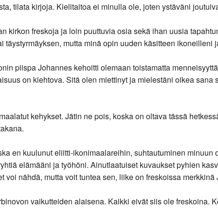
ista, tilata kirjoja. Kielitaitoa ei minulla ole, joten ystäväni jou
 kirkon freskoja ja loin puuttuvia osia sekä ihan uusia tapaht
y sai täystyrmäyksen, mutta minä opin uuden käsitteen ikoneilleni 
n piispa Johannes kehoitti olemaan toistamatta menneisyyttä. 
aisuus on kiehtova. Sitä olen miettinyt ja mielestäni oikea sana s
 maalatut kehykset. Jätin ne pois, koska on oltava tässä hetkess
takana.
ka en kuulunut eliitti-ikonimaalareihin, suhtautuminen minuun ol
yhtiä elämääni ja työhöni. Ainutlaatuiset kuvaukset pyhien kasvoi
a et voi nähdä, mutta voit tuntea sen, liike on freskoissa merkkin
rbinovon vaikutteiden alaisena. Kaikki eivät siis ole freskoina. 