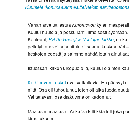
Kuuntele ikonimaalarin esittelyteksti äänitiedoston
Kirkkoon liittyminen
Vähän arvelutti astua
Kurbinovon
kylän maaperälle
Kuului huutoja ja possu lähti, ilmeisesti syömään.
Kohteeni,
Pyhän Georgios Voittajan kirkko
, on ka
peitetyt muoveilla ja niihin ei saanut koskea. Voi 
freskojen edestä ja saimme nähdä jotain ainutlaatui
Istuessani kirkon ulkopuolella, kuului eläinten ka
Kurbinovon freskot
ovat vaikuttavia. En päässyt nii
niitä. Osa oli tuhoutunut, joten oli aika luoda pu
Valitettavasti osa diakuvista on kadonnut.
Maalasin, maalasin. Ankaraa kritiikkiä tuli joka puo
kimallukseen.