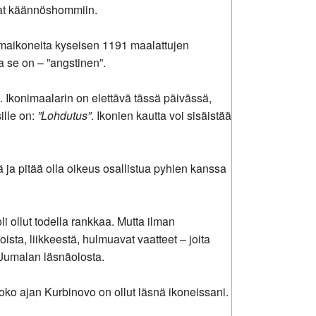
tuivat käännöshommiin.
umaikoneita kyseisen 1191 maalattujen
ja se on – ”angstinen”.
Ikonimaalarin on elettävä tässä päivässä,
ille on:
”Lohdutus”
. Ikonien kautta voi sisäistää
ä ja pitää olla oikeus osallistua pyhien kanssa
i ollut todella rankkaa. Mutta ilman
sta, liikkeestä, hulmuavat vaatteet – joita
ä Jumalan läsnäolosta.
Koko ajan Kurbinovo on ollut läsnä ikoneissani.