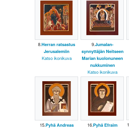
8.
Herran ratsastus
9.
Jumalan-
Jerusalemiin
synnyttäjän Neitseen
Katso ikonikuva
Marian kuolonuneen
nukkuminen
Katso ikonikuva
1
15.
Pyhä Andreas
16.
Pyhä Efraim