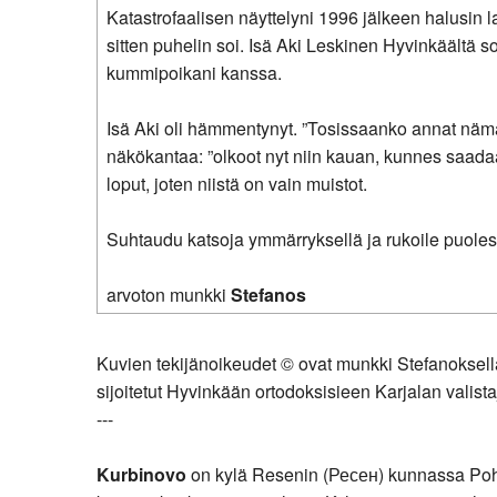
Katastrofaalisen näyttelyni 1996 jälkeen halusin lah
sitten puhelin soi. Isä Aki Leskinen Hyvinkäältä so
kummipoikani kanssa.
Isä Aki oli hämmentynyt. ”Tosissaanko annat nämä kaik
näkökantaa: ”olkoot nyt niin kauan, kunnes saadaan
loput, joten niistä on vain muistot.
Suhtaudu katsoja ymmärryksellä ja rukoile puoles
arvoton munkki
Stefanos
Kuvien tekijänoikeudet © ovat munkki Stefanoksella 
sijoitetut Hyvinkään ortodoksisieen Karjalan valista
---
Kurbinovo
on kylä Resenin (Ресен) kunnassa Pohj