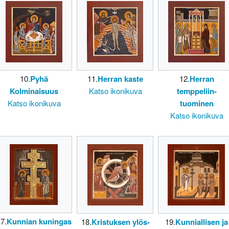
10.
Pyhä
11.
Herran kaste
12.
Herran
Kolminaisuus
Katso ikonikuva
temppeliin-
Katso ikonikuva
tuominen
Katso ikonikuva
7.
Kunnian kuningas
18.
Kristuksen ylös-
19.
Kunniallisen ja