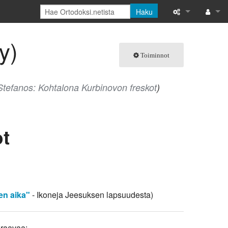
Haku
Tänne viittaava
Kirjaud
y)
Toiminnot
Linkitettyjen s
Toimintosivut
tefanos: Kohtalona Kurbinovon freskot
)
Tulostettava ve
Ikilinkki
t
Sivun tiedot
Tuoreet muutok
en aika"
- Ikoneja Jeesuksen lapsuudesta)
Ohje
uraavaa: