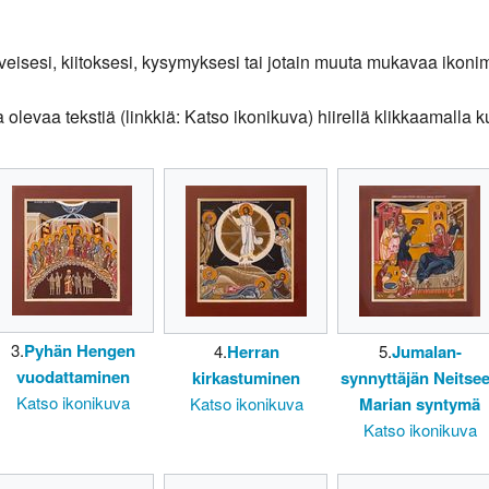
veisesi, kiitoksesi, kysymyksesi tai jotain muuta mukavaa ikonim
levaa tekstiä (linkkiä: Katso ikonikuva) hiirellä klikkaamalla ku
3.
Pyhän Hengen
4.
Herran
5.
Jumalan-
vuodattaminen
kirkastuminen
synnyttäjän Neitse
Katso ikonikuva
Katso ikonikuva
Marian syntymä
Katso ikonikuva