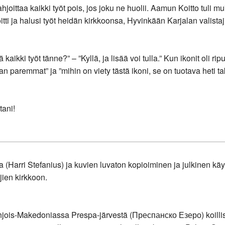
joittaa kaikki työt pois, jos joku ne huolii. Aamun Koitto tuli mu
itti ja halusi työt heidän kirkkoonsa, Hyvinkään Karjalan valista
ki työt tänne?” – ”Kyllä, ja lisää voi tulla.” Kun ikonit oli ripuste
 paremmat” ja ”mihin on viety tästä ikoni, se on tuotava heti tak
tani!
(Harri Stefanius) ja kuvien luvaton kopioiminen ja julkinen käytt
jien kirkkoon.
ois-Makedoniassa Prespa-järvestä (Преспанско Езеро) koillisee