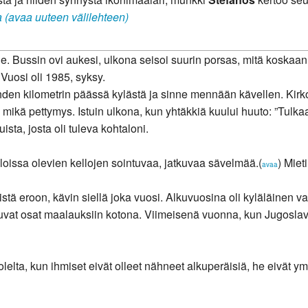
a (avaa uuteen välilehteen)
. Bussin ovi aukesi, ulkona seisoi suurin porsas, mitä koskaan o
 Vuosi oli 1985, syksy.
hden kilometrin päässä kylästä ja sinne mennään kävellen. Kirko
– mikä pettymys. Istuin ulkona, kun yhtäkkiä kuului huuto: ”Tulka
sta, josta oli tuleva kohtaloni.
uloissa olevien kellojen sointuvaa, jatkuvaa sävelmää.(
) Miet
avaa
stä eroon, kävin siellä joka vuosi. Alkuvuosina oli kyläläinen va
uttuvat osat maalauksiin kotona. Viimeisenä vuonna, kun Jugoslavi
lelta, kun ihmiset eivät olleet nähneet alkuperäisiä, he eivät ymm