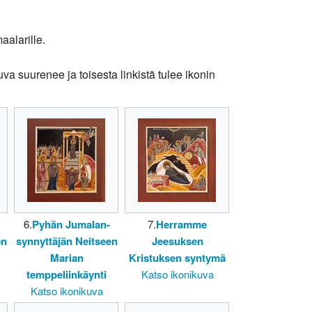
aalarille.
va suurenee ja toisesta linkistä tulee ikonin
6.
Pyhän Jumalan-
7.
Herramme
en
synnyttäjän Neitseen
Jeesuksen
Marian
Kristuksen syntymä
temppeliinkäynti
Katso ikonikuva
Katso ikonikuva