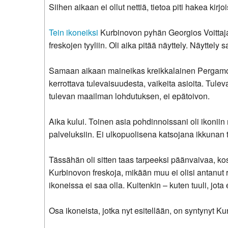
Siihen aikaan ei ollut nettiä, tietoa piti hakea kirjo
Tein ikoneiksi
Kurbinovon pyhän Georgios Voittajan
freskojen tyyliin. Oli aika pitää näyttely. Näyttel
Samaan aikaan maineikas kreikkalainen Pergamoni
kerrottava tulevaisuudesta, vaikeita asioita. Tulev
tulevan maailman lohdutuksen, ei epätoivon.
Aika kului. Toinen asia pohdinnoissani oli ikoniin
palveluksiin. Ei ulkopuolisena katsojana ikkunan 
Tässähän oli sitten taas tarpeeksi päänvaivaa, kos
Kurbinovon freskoja, mikään muu ei olisi antanut r
ikoneissa ei saa olla. Kuitenkin – kuten tuuli, jot
Osa ikoneista, jotka nyt esitellään, on syntynyt Ku