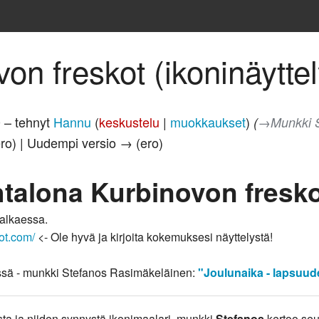
on freskot (ikoninäyttel
0 – tehnyt
Hannu
(
keskustelu
|
muokkaukset
)
(
→‎Munkki S
ero) | Uudempi versio → (ero)
talona Kurbinovon fresko
alkaessa.
pot.com/
<- Ole hyvä ja kirjoita kokemuksesi näyttelystä!
tissä - munkki Stefanos Rasimäkeläinen:
"Joulunaika - lapsuud
ta ja niiden synnystä ikonimaalari, munkki
Stefanos
kertoo se