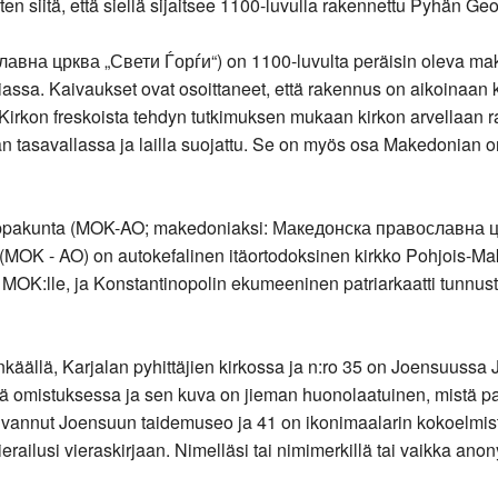
n siitä, että siellä sijaitsee 1100-luvulla rakennettu Pyhän Geo
авна црква „Свети Ѓорѓи“) on 1100-luvulta peräisin oleva make
sa. Kaivaukset ovat osoittaneet, että rakennus on aikoinaan ku
. Kirkon freskoista tehdyn tutkimuksen mukaan kirkon arvellaa
n tasavallassa ja lailla suojattu. Se on myös osa Makedonian 
iippakunta (MOK-AO; makedoniaksi: Македонска православна ц
a (MOK - AO) on autokefalinen itäortodoksinen kirkko Pohjois
 MOK:lle, ja Konstantinopolin ekumeeninen patriarkaatti tunnusti 
vinkäällä, Karjalan pyhittäjien kirkossa ja n:ro 35 on Joensuu
ssä omistuksessa ja sen kuva on jieman huonolaatuinen, mistä paho
kuvannut Joensuun taidemuseo ja 41 on ikonimaalarin kokoelmis
railusi vieraskirjaan. Nimelläsi tai nimimerkillä tai vaikka anony