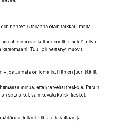
lin nähnyt. Uteliaana eläin tarkkaili meitä.
ssa oli menossa kattoremontti ja seinät olivat
a katsomaan!” Tuuli oli heittänyt muovit
in – jos Jumala on lomalla, Hän on juuri täällä.
htimassa minua, etten tärvelisi freskoja. Piirsin
an sota alkoi, sain kuvata kaikki freskot.
ärtäneet töitäni. Oli totuttu kultaan ja