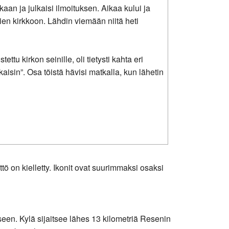
kaan ja julkaisi ilmoituksen. Aikaa kului ja
jien kirkkoon. Lähdin viemään niitä heti
ttu kirkon seinille, oli tietysti kahta eri
aisin”. Osa töistä hävisi matkalla, kun lähetin
ö on kielletty. Ikonit ovat suurimmaksi osaksi
n. Kylä sijaitsee lähes 13 kilometriä Resenin