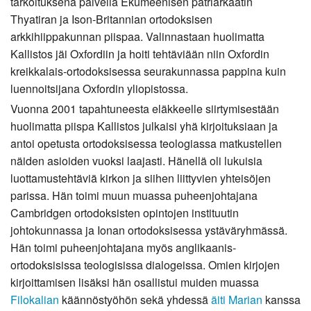
tarkoituksena palvella Ekumeenisen patriarkaatin
Thyatiran ja Ison-Britannian ortodoksisen
arkkihiippakunnan piispaa. Valinnastaan huolimatta
Kallistos jäi Oxfordiin ja hoiti tehtäviään niin Oxfordin
kreikkalais-ortodoksisessa seurakunnassa pappina kuin
luennoitsijana Oxfordin yliopistossa.
Vuonna 2001 tapahtuneesta eläkkeelle siirtymisestään
huolimatta piispa Kallistos julkaisi yhä kirjoituksiaan ja
antoi opetusta ortodoksisessa teologiassa matkustellen
näiden asioiden vuoksi laajasti. Hänellä oli lukuisia
luottamustehtäviä kirkon ja siihen liittyvien yhteisöjen
parissa. Hän toimi muun muassa puheenjohtajana
Cambridgen ortodoksisten opintojen instituutin
johtokunnassa ja Ionan ortodoksisessa ystäväryhmässä.
Hän toimi puheenjohtajana myös anglikaanis-
ortodoksisissa teologisissa dialogeissa. Omien kirjojen
kirjoittamisen lisäksi hän osallistui muiden muassa
Filokalian
käännöstyöhön sekä yhdessä
äiti Marian
kanssa