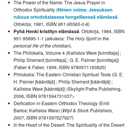
The Power of the Name: The Jesus Prayer in
Orthodox Spirituality (
Nimen voima: Jeesuksen
rukous ortodoksisessa hengellisessä elämässä
.
Ortokirja, 1981, ISBN 951-95565-0-8
)
Pyhä Henki kristityn elämässä
. Ortokirja, 1984, ISBN
951-95895-1-1 (
alkuteos: The Holy Spirit in the
personal life of the christian
).
The Philokalia, Volume 4 (Kallistos Ware [toimittaja] ;
Philip Sherrard [toimittaja] ; G. E. Palmer [toimittaja])
(Faber & Faber, 1999, ISBN 9780571193820
)
Philokalia: The Eastern Christian Spiritual Texts (G. E.
H. Palmer [kääntäjä] ; Philip Sherrard [kääntäjä] ;
Kallistos Ware [kääntäjä]) (Skylight Paths Publishing,
2006, ISBN 9781594731037
>
Deification in Eastern Orthodox Theology (Emil
Bartos; Kallistos Ware) (
Wipf & Stock Publishers,
2007, ISBN 9781597527927
)
In the Heart of the Desert: The Spirituality of the Desert