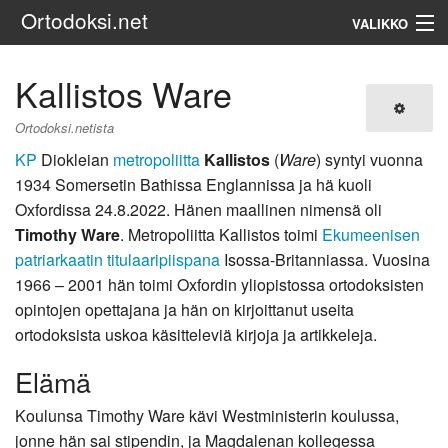
Ortodoksi.net
VALIKKO
Ortodoksinen kirkko
Kallistos Ware
Haku
Ortodoksi.netista
KP
Diokleian
metropoliitta
Kallistos
(
Ware
) syntyi vuonna
1934 Somersetin Bathissa Englannissa ja hä kuoli
Oxfordissa 24.8.2022. Hänen maallinen nimensä oli
Timothy Ware
. Metropoliitta Kallistos toimi
Ekumeenisen
patriarkaatin
titulaaripiispana
Isossa-Britanniassa. Vuosina
1966 – 2001 hän toimi Oxfordin yliopistossa ortodoksisten
opintojen opettajana ja hän on kirjoittanut useita
ortodoksista uskoa käsitteleviä kirjoja ja artikkeleja.
Elämä
Koulunsa Timothy Ware kävi Westministerin koulussa,
jonne hän sai stipendin, ja Magdalenan kollegessa