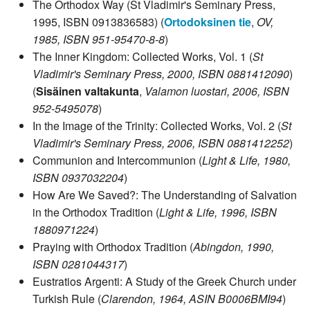
The Orthodox Way (St Vladimir's Seminary Press,
1995, ISBN 0913836583) (
Ortodoksinen tie
,
OV,
1985, ISBN 951-95470-8-8
)
The Inner Kingdom: Collected Works, Vol. 1 (
St
Vladimir's Seminary Press, 2000, ISBN 0881412090
)
(
Sisäinen valtakunta
,
Valamon luostari, 2006, ISBN
952-5495078
)
In the Image of the Trinity: Collected Works, Vol. 2 (
St
Vladimir's Seminary Press, 2006, ISBN 0881412252
)
Communion and Intercommunion (
Light & Life, 1980,
ISBN 0937032204
)
How Are We Saved?: The Understanding of Salvation
in the Orthodox Tradition (
Light & Life, 1996, ISBN
1880971224
)
Praying with Orthodox Tradition (
Abingdon, 1990,
ISBN 0281044317
)
Eustratios Argenti: A Study of the Greek Church under
Turkish Rule (
Clarendon, 1964, ASIN B0006BMI94
)