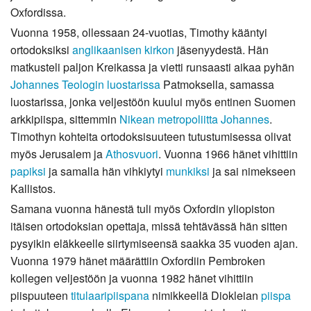
Oxfordissa.
Vuonna 1958, ollessaan 24-vuotias, Timothy kääntyi
ortodoksiksi
anglikaanisen kirkon
jäsenyydestä. Hän
matkusteli paljon Kreikassa ja vietti runsaasti aikaa pyhän
Johannes Teologin
luostarissa
Patmoksella, samassa
luostarissa, jonka veljestöön kuului myös entinen Suomen
arkkipiispa, sittemmin
Nikean metropoliitta Johannes
.
Timothyn kohteita ortodoksisuuteen tutustumisessa olivat
myös Jerusalem ja
Athosvuori
. Vuonna 1966 hänet vihittiin
papiksi
ja samalla hän vihkiytyi
munkiksi
ja sai nimekseen
Kallistos.
Samana vuonna hänestä tuli myös Oxfordin yliopiston
itäisen ortodoksian opettaja, missä tehtävässä hän sitten
pysyikin eläkkeelle siirtymiseensä saakka 35 vuoden ajan.
Vuonna 1979 hänet määrättiin Oxfordiin Pembroken
kollegen veljestöön ja vuonna 1982 hänet vihittiin
piispuuteen
titulaaripiispana
nimikkeellä Diokleian
piispa