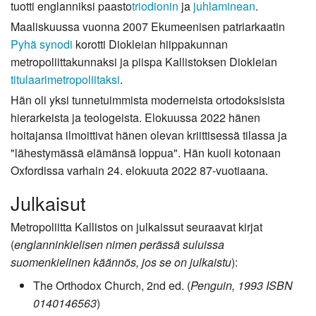
tuotti englanniksi paasto
triodionin
ja
juhlaminean
.
Maaliskuussa vuonna 2007 Ekumeenisen patriarkaatin
Pyhä synodi
korotti Diokleian hiippakunnan
metropoliittakunnaksi ja piispa Kallistoksen Diokleian
titulaarimetropoliitaksi
.
Hän oli yksi tunnetuimmista moderneista ortodoksisista
hierarkeista ja teologeista. Elokuussa 2022 hänen
hoitajansa ilmoittivat hänen olevan kriittisessä tilassa ja
"lähestymässä elämänsä loppua". Hän kuoli kotonaan
Oxfordissa varhain 24. elokuuta 2022 87-vuotiaana.
Julkaisut
Metropoliitta Kallistos on julkaissut seuraavat kirjat
(
englanninkielisen nimen perässä suluissa
suomenkielinen käännös, jos se on julkaistu
):
The Orthodox Church, 2nd ed. (
Penguin, 1993 ISBN
0140146563
)