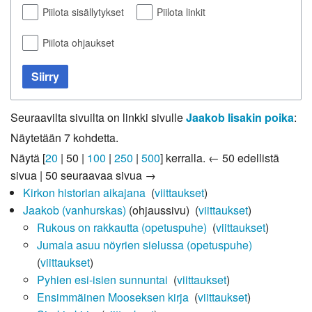
Piilota sisällytykset
Piilota linkit
Piilota ohjaukset
Siirry
Seuraavilta sivuilta on linkki sivulle
Jaakob Iisakin poika
:
Näytetään 7 kohdetta.
Näytä [
20
|
50
|
100
|
250
|
500
] kerralla.
← 50 edellistä
sivua
|
50 seuraavaa sivua →
Kirkon historian aikajana
‎
(
viittaukset
)
Jaakob (vanhurskas)
(ohjaussivu) ‎
(
viittaukset
)
Rukous on rakkautta (opetuspuhe)
‎
(
viittaukset
)
Jumala asuu nöyrien sielussa (opetuspuhe)
‎
(
viittaukset
)
Pyhien esi-isien sunnuntai
‎
(
viittaukset
)
Ensimmäinen Mooseksen kirja
‎
(
viittaukset
)