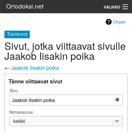
Ortodoksi.net
VALIKKO
Ortodoksinen kirkko
Ohjeet
Toiminnot
Haku
Sivut, jotka viittaavat sivulle
Jaakob Iisakin poika
←
Jaakob Iisakin poika
Tänne viittaavat sivut
Sivu:
Nimiavaruus:
kaikki