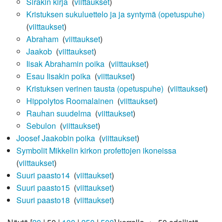
Sirakin kirja
‎
(
viittaukset
)
Kristuksen sukuluettelo ja ja syntymä (opetuspuhe)
‎
(
viittaukset
)
Abraham
‎
(
viittaukset
)
Jaakob
‎
(
viittaukset
)
Iisak Abrahamin poika
‎
(
viittaukset
)
Esau Iisakin poika
‎
(
viittaukset
)
Kristuksen verinen tausta (opetuspuhe)
‎
(
viittaukset
)
Hippolytos Roomalainen
‎
(
viittaukset
)
Rauhan suudelma
‎
(
viittaukset
)
Sebulon
‎
(
viittaukset
)
Joosef Jaakobin poika
‎
(
viittaukset
)
Symbolit Mikkelin kirkon profettojen ikoneissa
‎
(
viittaukset
)
Suuri paasto14
‎
(
viittaukset
)
Suuri paasto15
‎
(
viittaukset
)
Suuri paasto18
‎
(
viittaukset
)