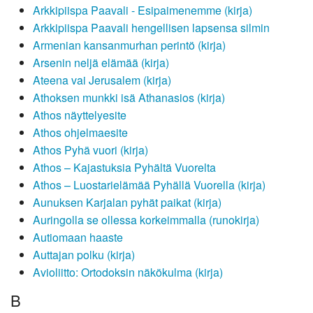
Arkkipiispa Paavali - Esipaimenemme (kirja)
Arkkipiispa Paavali hengellisen lapsensa silmin
Armenian kansanmurhan perintö (kirja)
Arsenin neljä elämää (kirja)
Ateena vai Jerusalem (kirja)
Athoksen munkki isä Athanasios (kirja)
Athos näyttelyesite
Athos ohjelmaesite
Athos Pyhä vuori (kirja)
Athos – Kajastuksia Pyhältä Vuorelta
Athos – Luostarielämää Pyhällä Vuorella (kirja)
Aunuksen Karjalan pyhät paikat (kirja)
Auringolla se ollessa korkeimmalla (runokirja)
Autiomaan haaste
Auttajan polku (kirja)
Avioliitto: Ortodoksin näkökulma (kirja)
B