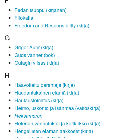
F
Fedan tsuppu (kirjanen)
Filokalia
Freedom and Responsibility (kirja)
G
Grigor Auer (kirja)
Guds vänner (bok)
Gulagin viisas (kirja)
H
Haavoitettu parantaja (kirja)
Haudantakainen elämä (kirja)
Hautaustoimitus (kirja)
Heimo, uskonto ja isänmaa (väitöskirja)
Heksameron
Helenan vanhainkoti ja kotikirkko (kirja)
Hengellisen elämän aakkoset (kirja)