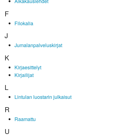
Aikakauslehdet
F
Filokalia
J
Jumalanpalveluskirjat
K
Kirjaesittelyt
Kirjailijat
L
Lintulan luostarin julkaisut
R
Raamattu
U