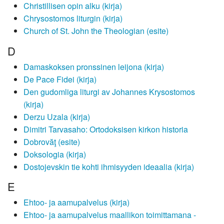
Christillisen opin alku (kirja)
Chrysostomos liturgin (kirja)
Church of St. John the Theologian (esite)
D
Damaskoksen pronssinen leijona (kirja)
De Pace Fidei (kirja)
Den gudomliga liturgi av Johannes Krysostomos
(kirja)
Derzu Uzala (kirja)
Dimitri Tarvasaho: Ortodoksisen kirkon historia
Dobrovăţ (esite)
Doksologia (kirja)
Dostojevskin tie kohti ihmisyyden ideaalia (kirja)
E
Ehtoo- ja aamupalvelus (kirja)
Ehtoo- ja aamupalvelus maallikon toimittamana -