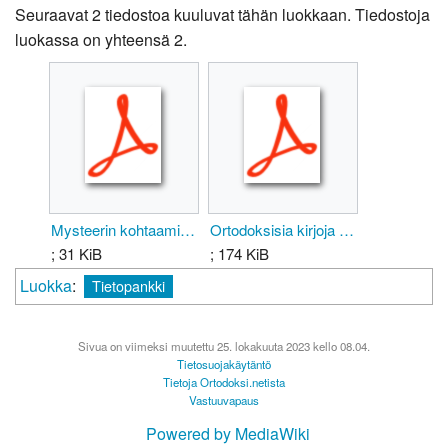
Seuraavat 2 tiedostoa kuuluvat tähän luokkaan. Tiedostoja
luokassa on yhteensä 2.
Mysteerin kohtaaminen sisallys.pdf
Ortodoksisia kirjoja Celianetissä 1b.pdf
; 31 KiB
; 174 KiB
Luokka
:
Tietopankki
Sivua on viimeksi muutettu 25. lokakuuta 2023 kello 08.04.
Tietosuojakäytäntö
Tietoja Ortodoksi.netista
Vastuuvapaus
Powered by MediaWiki