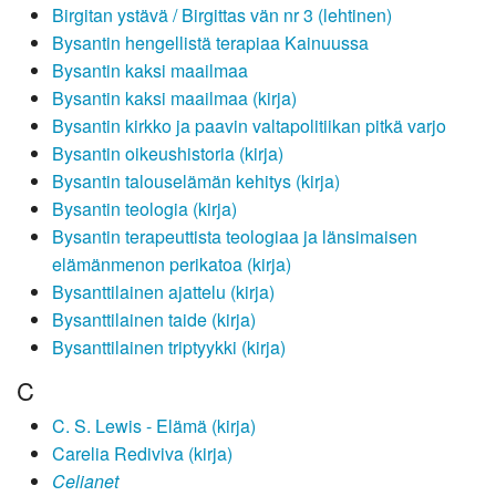
Birgitan ystävä / Birgittas vän nr 3 (lehtinen)
Bysantin hengellistä terapiaa Kainuussa
Bysantin kaksi maailmaa
Bysantin kaksi maailmaa (kirja)
Bysantin kirkko ja paavin valtapolitiikan pitkä varjo
Bysantin oikeushistoria (kirja)
Bysantin talouselämän kehitys (kirja)
Bysantin teologia (kirja)
Bysantin terapeuttista teologiaa ja länsimaisen
elämänmenon perikatoa (kirja)
Bysanttilainen ajattelu (kirja)
Bysanttilainen taide (kirja)
Bysanttilainen triptyykki (kirja)
C
C. S. Lewis - Elämä (kirja)
Carelia Rediviva (kirja)
Celianet