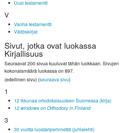
Uusi testamentti
V
Vanha testamentti
Väitöskirjat
Sivut, jotka ovat luokassa
Kirjallisuus
Seuraavat 200 sivua kuuluvat tähän luokkaan. Sivujen
kokonaismäärä luokassa on 897.
(edellinen sivu) (
seuraava sivu
)
1
12 ikkunaa ortodoksisuuteen Suomessa (kirja)
12 windows on Orthodoxy in Finland
3
30 vuotta luostariperinnettä (juhlalehti)