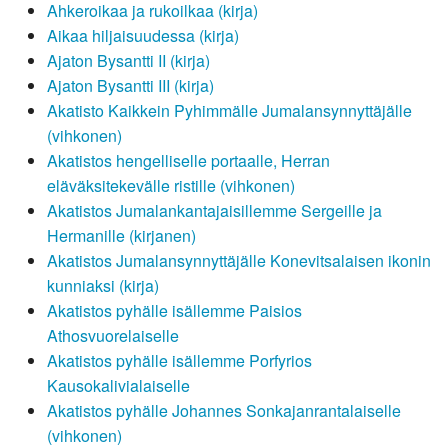
Ahkeroikaa ja rukoilkaa (kirja)
Aikaa hiljaisuudessa (kirja)
Ajaton Bysantti II (kirja)
Ajaton Bysantti III (kirja)
Akatisto Kaikkein Pyhimmälle Jumalansynnyttäjälle
(vihkonen)
Akatistos hengelliselle portaalle, Herran
eläväksitekevälle ristille (vihkonen)
Akatistos Jumalankantajaisillemme Sergeille ja
Hermanille (kirjanen)
Akatistos Jumalansynnyttäjälle Konevitsalaisen ikonin
kunniaksi (kirja)
Akatistos pyhälle isällemme Paisios
Athosvuorelaiselle
Akatistos pyhälle isällemme Porfyrios
Kausokalivialaiselle
Akatistos pyhälle Johannes Sonkajanrantalaiselle
(vihkonen)