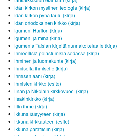
Iankaikkiseen elämään (kirja)
Idän kirkon mystinen teologia (kirja)
Idän kirkon pyhä laulu (kirja)
Idän ortodoksinen kirkko (kirja)
Igumeni Hariton (kirja)
Igumeni ja minä (kirja)
Igumenia Taisian kirjeitä nunnakokelaalle (kirja)
Ihmeellisiä pelastumisia sodassa (kirja)
Ihminen ja luomakunta (kirja)
Ihmiselta ihmiselle (kirja)
Ihmisen ääni (kirja)
Ihmisten kirkko (esite)
Iinan ja Nikolain kirkkovuosi (kirja)
Iisakinkirkko (kirja)
Iitin ihme (kirja)
Ikkuna iäisyyteen (kirja)
Ikkuna kirkkauteen (esite)
Ikkuna paratiisiin (kirja)