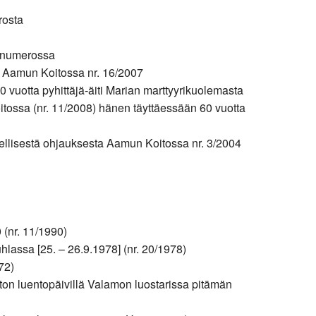
rosta
lunumerossa
a Aamun Koitossa nr. 16/2007
0 vuotta pyhittäjä-äiti Marian marttyyrikuolemasta
ossa (nr. 11/2008) hänen täyttäessään 60 vuotta
gellisestä ohjauksesta Aamun Koitossa nr. 3/2004
 (nr. 11/1990)
hlassa [25. – 26.9.1978] (nr. 20/1978)
72)
iton luentopäivillä Valamon luostarissa pitämän