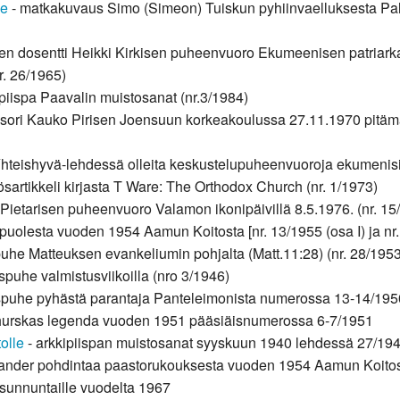
le
- matkakuvaus Simo (Simeon) Tuiskun pyhiinvaelluksesta Pales
isen dosentti Heikki Kirkisen puheenvuoro Ekumeenisen patria
. 26/1965)
piispa Paavalin muistosanat (nr.3/1984)
ssori Kauko Pirisen Joensuun korkeakoulussa 27.11.1970 pitämä e
hteishyvä-lehdessä olleita keskustelupuheenvuoroja ekumenisis
artikkeli kirjasta T Ware: The Orthodox Church (nr. 1/1973)
i Pietarisen puheenvuoro Valamon ikonipäivillä 8.5.1976. (nr. 15
 puolesta vuoden 1954 Aamun Koitosta [nr. 13/1955 (osa I) ja nr. 
puhe Matteuksen evankeliumin pohjalta (Matt.11:28) (nr. 28/1953
puhe valmistusviikoilla (nro 3/1946)
uspuhe pyhästä parantaja Panteleimonista numerossa 13-14/195
urskas legenda vuoden 1951 pääsiäisnumerossa 6-7/1951
olle
- arkkipiispan muistosanat syyskuun 1940 lehdessä 27/19
olliander pohdintaa paastorukouksesta vuoden 1954 Aamun Koito
sunnuntaille vuodelta 1967