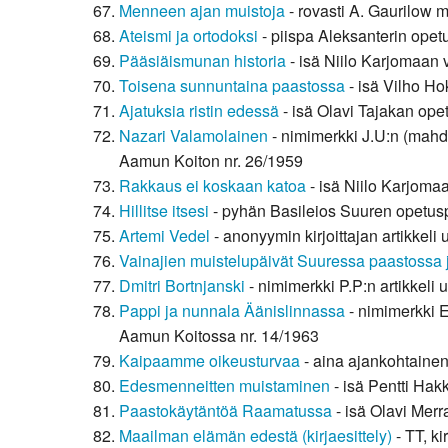
Menneen ajan muistoja
- rovasti A. Gaurilow 
Ateismi ja ortodoksi
- piispa Aleksanterin opet
Pääsiäismunan historia
- isä Niilo Karjomaan 
Toisena sunnuntaina paastossa
- isä Vilho H
Ajatuksia ristin edessä
- isä Olavi Tajakan op
Nazari Valamolainen
- nimimerkki J.U:n (mahd
Aamun Koiton nr. 26/1959
Rakkaus ei koskaan katoa
- isä Niilo Karjoma
Hillitse itsesi
- pyhän Basileios Suuren opetus
Artemi Vedel
- anonyymin kirjoittajan artikkel
Vainajien muistelupäivät Suuressa paastossa 
Dmitri Bortnjanski
- nimimerkki P.P:n artikkeli
Pappi ja nunnala Äänislinnassa
- nimimerkki E
Aamun Koitossa nr. 14/1963
Kaipaamme oikeusturvaa
- aina ajankohtaine
Edesmenneitten muistaminen
- isä Pentti Ha
Paastokäytäntöä Raamatussa
- isä Olavi Merr
Maailman elämän edestä (kirjaesittely)
- TT, k