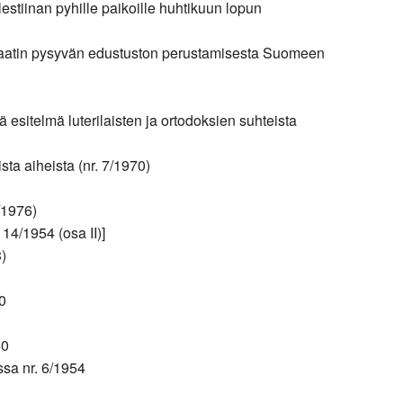
tiinan pyhille paikoille huhtikuun lopun
rkaatin pysyvän edustuston perustamisesta Suomeen
sitelmä luterilaisten ja ortodoksien suhteista
ta aiheista (nr. 7/1970)
/1976)
14/1954 (osa II)]
)
0
40
ssa nr. 6/1954