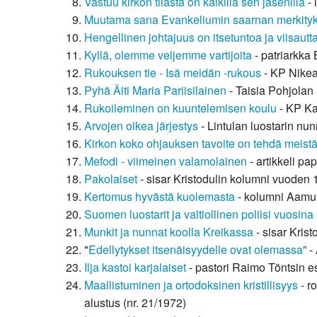
Vastuu kirkon tilasta on kaikilla sen jäsenillä
- 
Kirkkoon liittyminen
Muutama sana Evankeliumin saarnan merkity
Hengellinen johtajuus on itsetuntoa ja viisautt
Kyllä, olemme veljemme vartijoita
- patriarkka
Rukouksen tie - Isä meidän -rukous
- KP Nikea
Pyhä Äiti Maria Pariisilainen
- Taisia Pohjolan 
Rukoileminen on kuuntelemisen koulu
- KP Ka
Arvojen oikea järjestys
- Lintulan luostarin nun
Kirkon koko ohjauksen tavoite on tehdä meistä
Mefodi - viimeinen valamolainen
- artikkeli pa
Pakolaiset
- sisar Kristodulin kolumni vuoden
Kertomus hyvästä kuolemasta
- kolumni Aamun
Suomen luostarit ja valtiollinen poliisi vuosin
Munkit ja nunnat koolla Kreikassa
- sisar Kris
"
Edellytykset itsenäisyydelle ovat olemassa
” 
Ilja kastoi karjalaiset
- pastori Raimo Töntsin es
Maallistuminen ja ortodoksinen kristillisyys
- r
alustus (nr. 21/1972)