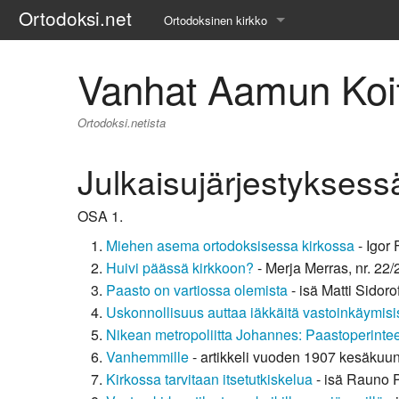
Ortodoksi.net
Ortodoksinen kirkko
Tietopankki
Vanhat Aamun Koito
Liturgiset tekstit
Ortodoksi.netista
Opetuspuheet
Julkaisujärjestyksess
Kirkkohistoria
OSA 1.
Etiikka
Miehen asema ortodoksisessa kirkossa
- Igor 
Uskonoppi
Huivi päässä kirkkoon?
- Merja Merras, nr. 22
Paasto on vartiossa olemista
- isä Matti Sidorof
Kirkkotaide
Uskonnollisuus auttaa iäkkäitä vastoinkäymis
Nikean metropoliitta Johannes: Paastoperinte
Pyhät ihmiset
Vanhemmille
- artikkeli vuoden 1907 kesäkuu
Kirkossa tarvitaan itsetutkiskelua
- isä Rauno P
Suomen kirkko