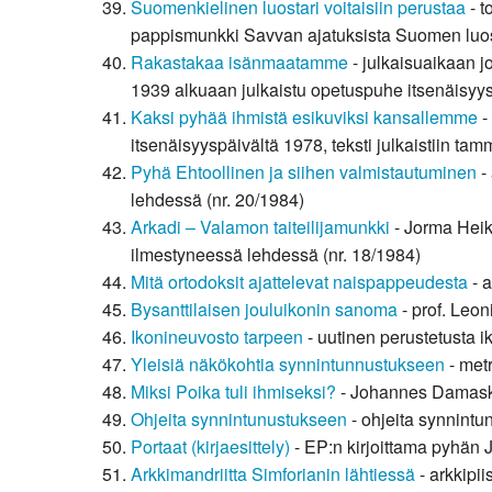
Suomenkielinen luostari voitaisiin perustaa
- t
pappismunkki Savvan ajatuksista Suomen luost
Rakastakaa isänmaatamme
- julkaisuaikaan 
1939 alkuaan julkaistu opetuspuhe itsenäisyy
Kaksi pyhää ihmistä esikuviksi kansallemme
-
itsenäisyyspäivältä 1978, teksti julkaistiin 
Pyhä Ehtoollinen ja siihen valmistautuminen
-
lehdessä (nr. 20/1984)
Arkadi – Valamon taiteilijamunkki
- Jorma Heik
ilmestyneessä lehdessä (nr. 18/1984)
Mitä ortodoksit ajattelevat naispappeudesta
- 
Bysanttilaisen jouluikonin sanoma
- prof. Leon
Ikonineuvosto tarpeen
- uutinen perustetusta i
Yleisiä näkökohtia synnintunnustukseen
- met
Miksi Poika tuli ihmiseksi?
- Johannes Damaskol
Ohjeita synnintunustukseen
- ohjeita synnintu
Portaat (kirjaesittely)
- EP:n kirjoittama pyhän J
Arkkimandriitta Simforianin lähtiessä
- arkkipi