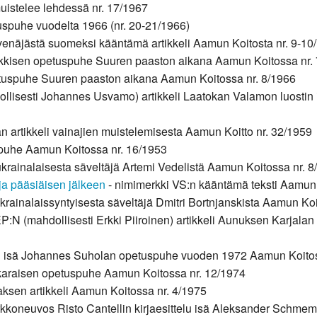
muistelee lehdessä nr. 17/1967
uspuhe vuodelta 1966 (nr. 20-21/1966)
venäjästä suomeksi kääntämä artikkeli Aamun Koitosta nr. 9-10
okkisen opetuspuhe Suuren paaston aikana Aamun Koitossa nr.
etuspuhe Suuren paaston aikana Aamun Koitossa nr. 8/1966
ollisesti Johannes Usvamo) artikkeli Laatokan Valamon luostin 
an artikkeli vainajien muistelemisesta Aamun Koitto nr. 32/1959
puhe Aamun Koitossa nr. 16/1953
i ukrainalaisesta säveltäjä Artemi Vedelistä Aamun Koitossa nr. 
ja pääsiäisen jälkeen
- nimimerkki VS:n kääntämä teksti Aamun 
 ukrainalaissyntyisesta säveltäjä Dmitri Bortnjanskista Aamun Ko
P:N (mahdollisesti Erkki Piiroinen) artikkeli Aunuksen Karjalan ke
n isä Johannes Suholan opetuspuhe vuoden 1972 Aamun Koitos
kkaraisen opetuspuhe Aamun Koitossa nr. 12/1974
aksen artikkeli Aamun Koitossa nr. 4/1975
irkkoneuvos Risto Cantellin kirjaesittelu isä Aleksander Schme