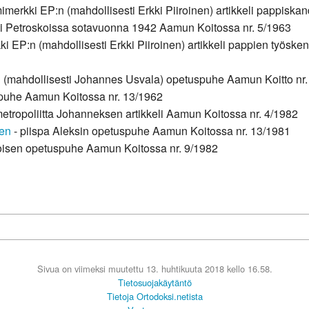
imerkki EP:n (mahdollisesti Erkki Piiroinen) artikkeli pappiskand
eli Petroskoissa sotavuonna 1942 Aamun Koitossa nr. 5/1963
ki EP:n (mahdollisesti Erkki Piiroinen) artikkeli pappien työske
n (mahdollisesti Johannes Usvala) opetuspuhe Aamun Koitto nr.
puhe Aamun Koitossa nr. 13/1962
etropoliitta Johanneksen artikkeli Aamun Koitossa nr. 4/1982
een
- piispa Aleksin opetuspuhe Aamun Koitossa nr. 13/1981
iroisen opetuspuhe Aamun Koitossa nr. 9/1982
Sivua on viimeksi muutettu 13. huhtikuuta 2018 kello 16.58.
Tietosuojakäytäntö
Tietoja Ortodoksi.netista