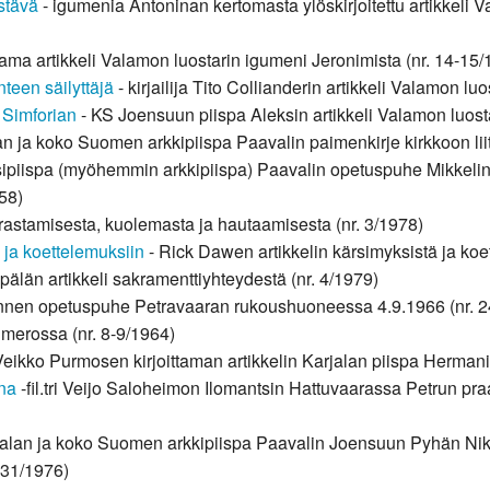
stävä
- igumenia Antoninan kertomasta ylöskirjoitettu artikkeli V
tama artikkeli Valamon luostarin igumeni Jeronimista (nr. 14-15/
teen säilyttäjä
- kirjailija Tito Collianderin artikkeli Valamon lu
 Simforian
- KS Joensuun piispa Aleksin artikkeli Valamon luosta
n ja koko Suomen arkkipiispa Paavalin paimenkirje kirkkoon liit
sipiispa (myöhemmin arkkipiispa) Paavalin opetuspuhe Mikkelin 
958)
airastamisesta, kuolemasta ja hautaamisesta (nr. 3/1978)
 ja koettelemuksiin
- Rick Dawen artikkelin kärsimyksistä ja koe
älän artikkeli sakramenttiyhteydestä (nr. 4/1979)
annen opetuspuhe Petravaaran rukoushuoneessa 4.9.1966 (nr. 2
numerossa (nr. 8-9/1964)
Veikko Purmosen kirjoittaman artikkelin Karjalan piispa Hermani
ana
-fil.tri Veijo Saloheimon Ilomantsin Hattuvaarassa Petrun pr
jalan ja koko Suomen arkkipiispa Paavalin Joensuun Pyhän Ni
 31/1976)