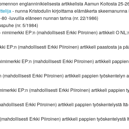
mennon englanninikielisesta artikkelista Aamun Koitosta 25-2
telija
- nunna Kristodulin kirjoittama elämäkerta skeemanunna 
0 -luvuilla eläneen nunnan tarina (nr. 22/1986)
spuhe (nr. 5/1984)
- nimimerkki EP:n (mahdollisesti Erkki Piiroinen) artikkeli O NL
ki EP:n (mahdollisesti Erkki Piiroinen) artikkeli paastosta ja 
nimimerkki EP:n (mahdollisesti Erkki Piiroinen) artikkeli pappie
 (mahdollisesti Erkki Piiroinen) artikkeli pappien työskentelyn
mimerkki EP:n (mahdollisesti Erkki Piiroinen) artikkeli pappien
hdollisesti Erkki Piiroinen) artikkeli pappien työskentelystä I
mahdollisesti Erkki Piiroinen) artikkeli pappien työskentelystä 