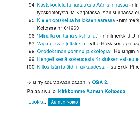
Kastekouluja ja hartauksia Äänislinnassa
- nim
työskentelystä Itä-Karjalassa, Äänislinnassa 
Kielen opiskelua hiilloksen ääressä
- nimimerk
Koitossa nr. 6/1963
"Minulta on tämä siksi tullut"
- nimimerkki J.U:
Vapauttavaa julistusta
- Viho Hokkisen opetus
Ortodoksinen perinne ja ekologia
- Helsingin m
Hengellisestä sokeudesta Kristuksen valkeut
Kiitos isän ja äidin rakkaudesta
- isä Erkki Pi
->
siirry seuraavaan osaan ->
OSA 2
.
Palaa sivulle:
Kirkkomme Aamun Koitossa
Luokka
:
Aamun Koitto