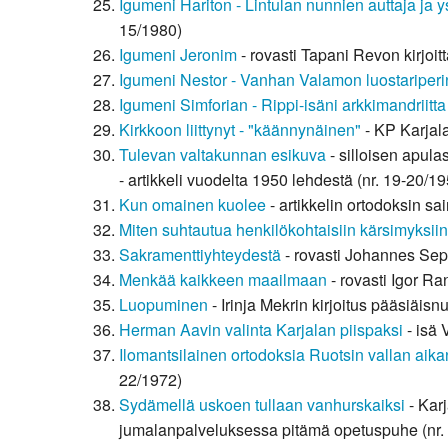
Igumeni Hariton - Lintulan nunnien auttaja ja y
15/1980)
Igumeni Jeronim
- rovasti Tapani Revon kirjoit
Igumeni Nestor - Vanhan Valamon luostariperin
Igumeni Simforian - Rippi-isäni arkkimandriitta
Kirkkoon liittynyt - "käännynäinen"
- KP Karjala
Tulevan valtakunnan esikuva
- silloisen apula
- artikkeli vuodelta 1950 lehdestä (nr. 19-20/1
Kun omainen kuolee
- artikkelin ortodoksin s
Miten suhtautua henkilökohtaisiin kärsimyksiin
Sakramenttiyhteydestä
- rovasti Johannes Sepp
Menkää kaikkeen maailmaan
- rovasti Igor R
Luopuminen
- Irinja Mekrin kirjoitus pääsiäis
Herman Aavin valinta Karjalan piispaksi
- isä 
Ilomantsilainen ortodoksia Ruotsin vallan aik
22/1972)
Sydämellä uskoen tullaan vanhurskaiksi
- Kar
jumalanpalveluksessa pitämä opetuspuhe (nr.