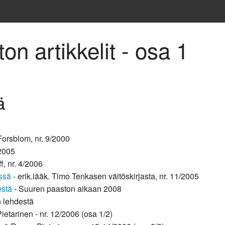
n artikkelit - osa 1
ä
Forsblom, nr. 9/2000
/2005
f, nr. 4/2006
issä
- erik.lääk. Timo Tenkasen väitöskirjasta, nr. 11/2005
estä
- Suuren paaston aikaan 2008
n lehdestä
ietarinen - nr. 12/2006 (osa 1/2)