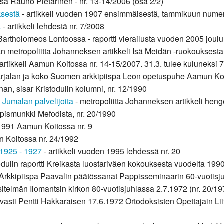
isä Rauno Pietarinen - nr. 13-14/2006 (osa 2/2)
ksestä
- artikkeli vuoden 1907 ensimmäisestä, tammikuun nume
a
- artikkeli lehdestä nr. 7/2008
 Bartholomeos Lontoossa - raportti vierailusta vuoden 2005 jou
n metropoliitta Johanneksen artikkeli Isä Meidän -ruokouksest
artikkeli Aamun Koitossa nr. 14-15/2007. 31.3. tulee kuluneksi 7
rjalan ja koko Suomen arkkipiispa Leon opetuspuhe Aamun Koit
nan, sisar Kristodulin kolumni, nr. 12/1990
 Jumalan palvelijoita
- metropoliitta Johanneksen artikkeli hen
ppismunkki Mefodista, nr. 20/1990
 1991 Aamun Koitossa nr. 9
 Koitossa nr. 24/1992
a 1925 - 1927
- artikkeli vuoden 1995 lehdessä nr. 20
todulin raportti Kreikasta luostariväen kokouksesta vuodelta 1990
- Arkkipiispa Paavalin päätössanat Pappisseminaarin 60-vuotisju
itelmän Ilomantsin kirkon 80-vuotisjuhlassa 2.7.1972 (nr. 20/19
ovasti Pentti Hakkaraisen 17.6.1972 Ortodoksisten Opettajain Li