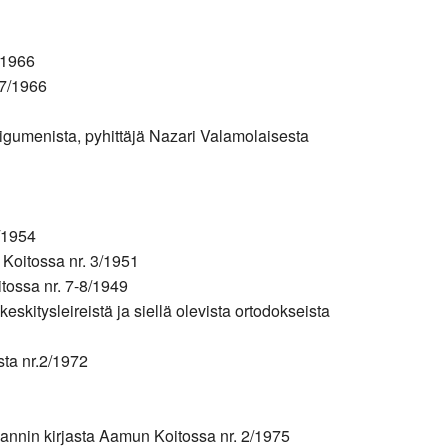
/1966
 7/1966
igumenista, pyhittäjä Nazari Valamolaisesta
8/1954
Koitossa nr. 3/1951
itossa nr. 7-8/1949
skitysleireistä ja siellä olevista ortodokseista
ta nr.2/1972
mannin kirjasta Aamun Koitossa nr. 2/1975