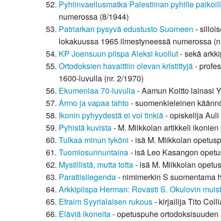
Pyhiinvaellusmatka Palestiinan pyhille paikoil
numerossa (8/1944)
Patriarkan pysyvä edustusto Suomeen
- sillo
lokakuussa 1965 ilmestyneessä numerossa (nr
KP Joensuun piispa Aleksi kuollut
- sekä arkki
Ortodoksien havaittiin olevan kristittyjä
- profe
1600-luvulla (nr. 2/1970)
Ekumeniaa 70-luvulla
- Aamun Koitto lainasi Y
Armo ja vapaa tahto
- suomenkieleinen käännös
Ikonin pyhyydestä ei voi tinkiä
- opiskelija Aul
Pyhistä kuvista
- M. Miikkolan artikkeli ikonien
Tulkaa minun tyköni
- isä M. Miikkolan opetus
Tuomiosunnuntaina
- isä Leo Kasangon opetus
Mystillistä, mutta totta
- isä M. Miikkolan opet
Paratiisilegenda
- nimimerkin S suomentama h
Arkkipiispa Herman: Rovasti S. Okulovin muist
Efraim Syyrialaisen rukous
- kirjailija Tito C
Eläviä ikoneita
- opetuspuhe ortodoksisuuden 