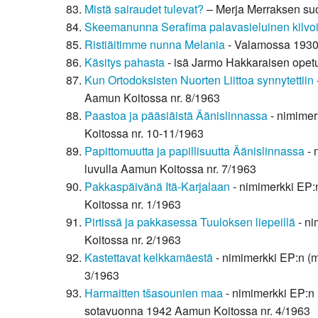
Mistä sairaudet tulevat?
– Merja Merraksen suo
Skeemanunna Serafima palavasieluinen kilvoit
Ristiäitimme nunna Melania
- Valamossa 1930-8
Käsitys pahasta
- isä Jarmo Hakkaraisen opetu
Kun Ortodoksisten Nuorten Liittoa synnytettiin
Aamun Koitossa nr. 8/1963
Paastoa ja pääsiäistä Äänislinnassa
- nimimerk
Koitossa nr. 10-11/1963
Papittomuutta ja papillisuutta Äänislinnassa
- 
luvulla Aamun Koitossa nr. 7/1963
Pakkaspäivänä Itä-Karjalaan
- nimimerkki EP:n
Koitossa nr. 1/1963
Pirtissä ja pakkasessa Tuuloksen liepeillä
- ni
Koitossa nr. 2/1963
Kastettavat kelkkamäestä
- nimimerkki EP:n (ma
3/1963
Harmaitten tšasounien maa
- nimimerkki EP:n (
sotavuonna 1942 Aamun Koitossa nr. 4/1963