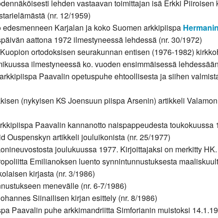
odennäköisesti lehden vastaavan toimittajan isä Erkki Piiroisen 
arielämästä (nr. 12/1959)
jo edesmenneen Karjalan ja koko Suomen arkkipiispa
Hermani
späivän aattona 1972 ilmestyneessä lehdessä (nr. 30/1972)
 Kuopion ortodoksisen seurakunnan entisen (1976-1982) kirkkoh
tammikuussa ilmestyneessä ko. vuoden ensimmäisessä lehdessään
 arkkipiispa Paavalin opetuspuhe ehtoollisesta ja siihen valmi
kisen (nykyisen KS Joensuun piispa Arsenin) artikkeli Valamon 
arkkipiispa Paavalin kannanotto naispappeudesta toukokuussa 
id Ouspenskyn artikkeli jouluikonista (nr. 25/1977)
konineuvostosta joulukuussa 1977. Kirjoittajaksi on merkitty HK.
ropoliitta Emilianoksen luento synnintunnustuksesta maaliskuult
aisen kirjasta (nr. 3/1986)
nnustukseen menevälle (nr. 6-7/1986)
ohannes Siinailisen kirjan esittely (nr. 8/1986)
ispa Paavalin puhe arkkimandriitta Simforianin muistoksi 14.1.19